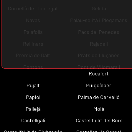
Cornellà de Llobregat
Gelida
Navas
Palau-solità i Plegamans
Palafolls
Pacs del Penedès
Rellinars
Rajadell
Premià de Dalt
Prats de Lluçanès
Pontons
Pont de Vilomara i
Rocafort
Pujalt
Puigdàlber
Papiol
Palma de Cervelló
Pallejà
Moià
Castellgalí
Castellfullit del Boix