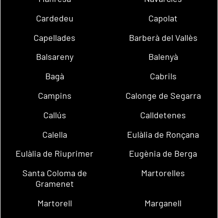
Cardedeu
Capolat
Capellades
Barberà del Vallès
Balsareny
Balenyà
Bagà
Cabrils
Campins
Calonge de Segarra
Callús
Calldetenes
Calella
Eulàlia de Ronçana
Eulàlia de Riuprimer
Eugènia de Berga
Santa Coloma de
Martorelles
Gramenet
Martorell
Marganell