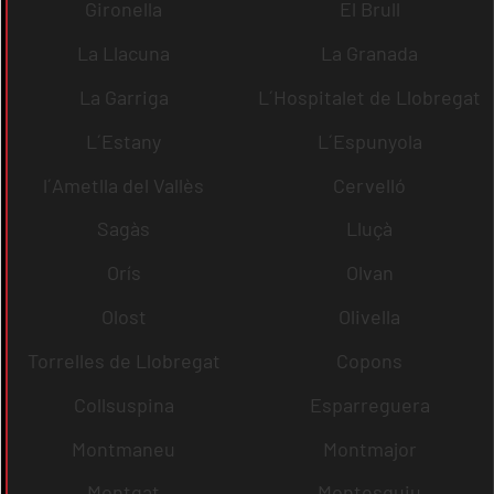
Gironella
El Brull
La Llacuna
La Granada
La Garriga
L´Hospitalet de Llobregat
L´Estany
L´Espunyola
l´Ametlla del Vallès
Cervelló
Sagàs
Lluçà
Orís
Olvan
Olost
Olivella
Torrelles de Llobregat
Copons
Collsuspina
Esparreguera
Montmaneu
Montmajor
Montgat
Montesquiu