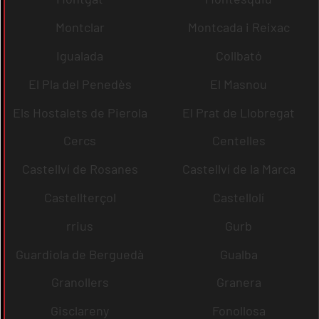
Montclar
Montcada i Reixac
Igualada
Collbató
El Pla del Penedès
El Masnou
Els Hostalets de Pierola
El Prat de Llobregat
Cercs
Centelles
Castellví de Rosanes
Castellví de la Marca
Castellterçol
Castellolí
rrius
Gurb
Guardiola de Berguedà
Gualba
Granollers
Granera
Gisclareny
Fonollosa