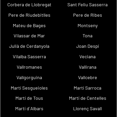
Corbera de Llobregat
Sant Feliu Sasserra
Pere de Riudebitlles
Pere de Ribes
Mateu de Bages
Montseny
Vilassar de Mar
Tona
Julià de Cerdanyola
Joan Despí
Vilalba Sasserra
Veciana
Vallromanes
Vallirana
Vallgorguina
Vallcebre
Martí Sesgueioles
Martí Sarroca
Martí de Tous
Martí de Centelles
Martí d´Albars
Llorenç Savall