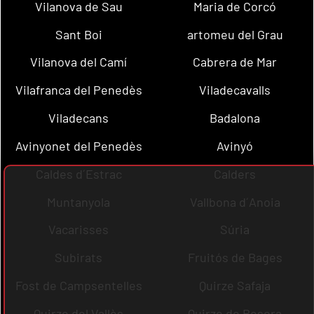
Vilanova de Sau
Maria de Corcó
Sant Boi
artomeu del Grau
Vilanova del Camí
Cabrera de Mar
Vilafranca del Penedès
Viladecavalls
Viladecans
Badalona
Avinyonet del Penedès
Avinyó
Caldes d´Estrac
Calders
Muntanyola
Vallbona d´Anoia
Vacarisses
Súria
Subirats
Fruitós de Bages
Fost de Campsentelles
Quirze Safaja
Quirze del Vallès
Quirze de Besora