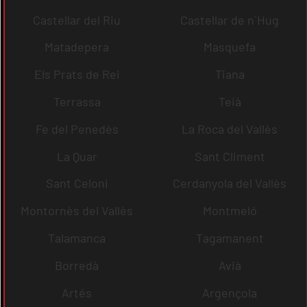
Castellar del Riu
Castellar de n´Hug
Matadepera
Masquefa
Els Prats de Rei
Tiana
Terrassa
Teià
Fe del Penedès
La Roca del Vallès
La Quar
Sant Climent
Sant Celoni
Cerdanyola del Vallès
Montornès del Vallès
Montmeló
Talamanca
Tagamanent
Borredà
Avià
Artés
Argençola