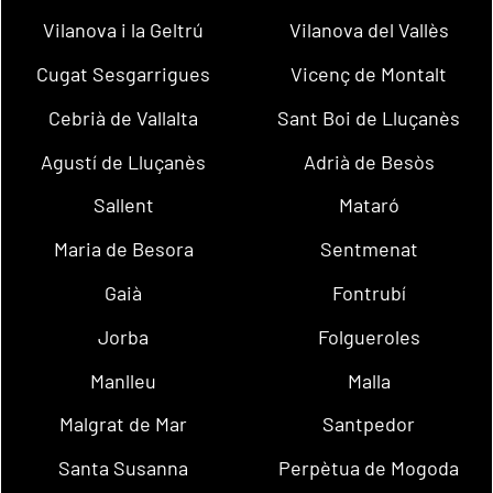
Vilanova i la Geltrú
Vilanova del Vallès
Cugat Sesgarrigues
Vicenç de Montalt
Cebrià de Vallalta
Sant Boi de Lluçanès
Agustí de Lluçanès
Adrià de Besòs
Sallent
Mataró
Maria de Besora
Sentmenat
Gaià
Fontrubí
Jorba
Folgueroles
Manlleu
Malla
Malgrat de Mar
Santpedor
Santa Susanna
Perpètua de Mogoda