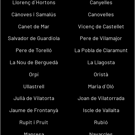
Llorenç d´Hortons
Canyelles
Cànoves i Samalús
Canovelles
Canet de Mar
Vicenç de Castellet
Salvador de Guardiola
Pere de Vilamajor
Pere de Torelló
La Pobla de Claramunt
La Nou de Berguedà
La Llagosta
Orpí
Oristà
Ullastrell
Maria d´Oló
Julià de Vilatorta
Joan de Vilatorrada
Jaume de Frontanyà
Iscle de Vallalta
Rupit i Pruit
Rubió
Manresa
Navarcles