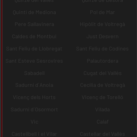
Quintí de Mediona
Pol de Mar
Pere Sallavinera
Hipòlit de Voltregà
Caldes de Montbui
Just Desvern
Sant Feliu de Llobregat
Sant Feliu de Codines
Sant Esteve Sesrovires
Palautordera
Sabadell
Cugat del Vallès
Sadurní d´Anoia
Cecília de Voltregà
Vicenç dels Horts
Vicenç de Torelló
Sadurní d´Osormort
Vilada
Vic
Calaf
Castellbell i el Vilar
Castellar del Vallès