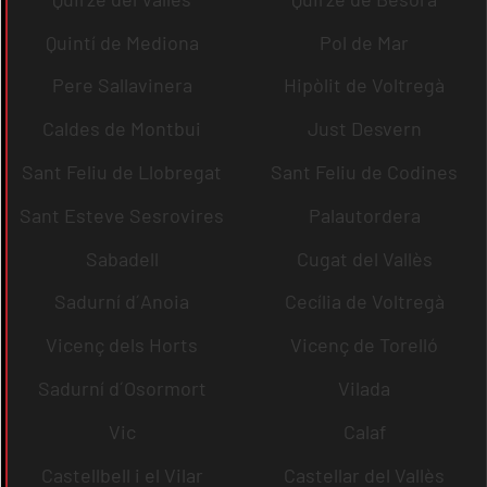
Quintí de Mediona
Pol de Mar
Pere Sallavinera
Hipòlit de Voltregà
Caldes de Montbui
Just Desvern
Sant Feliu de Llobregat
Sant Feliu de Codines
Sant Esteve Sesrovires
Palautordera
Sabadell
Cugat del Vallès
Sadurní d´Anoia
Cecília de Voltregà
Vicenç dels Horts
Vicenç de Torelló
Sadurní d´Osormort
Vilada
Vic
Calaf
Castellbell i el Vilar
Castellar del Vallès