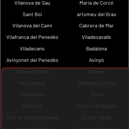
Vilanova de Sau
Maria de Corcó
Sant Boi
artomeu del Grau
Vilanova del Camí
Cabrera de Mar
Vilafranca del Penedès
Viladecavalls
Viladecans
Badalona
Avinyonet del Penedès
Avinyó
Caldes d´Estrac
Calders
Muntanyola
Vallbona d´Anoia
Vacarisses
Súria
Subirats
Fruitós de Bages
Fost de Campsentelles
Quirze Safaja
Quirze del Vallès
Quirze de Besora