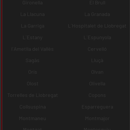
Gironella
El Brull
La Llacuna
La Granada
La Garriga
L´Hospitalet de Llobregat
L´Estany
L´Espunyola
l´Ametlla del Vallès
Cervelló
Sagàs
Lluçà
Orís
Olvan
Olost
Olivella
Torrelles de Llobregat
Copons
Collsuspina
Esparreguera
Montmaneu
Montmajor
Montgat
Montesquiu