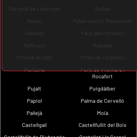
Cornellà de Llobregat
Gelida
Navas
Palau-solità i Plegamans
Palafolls
Pacs del Penedès
Rellinars
Rajadell
Premià de Dalt
Prats de Lluçanès
Pontons
Pont de Vilomara i
Rocafort
Pujalt
Puigdàlber
Papiol
Palma de Cervelló
Pallejà
Moià
Castellgalí
Castellfullit del Boix