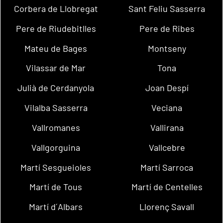
Corbera de Llobregat
Sant Feliu Sasserra
Pere de Riudebitlles
Pere de Ribes
Mateu de Bages
Montseny
Vilassar de Mar
Tona
Julià de Cerdanyola
Joan Despí
Vilalba Sasserra
Veciana
Vallromanes
Vallirana
Vallgorguina
Vallcebre
Martí Sesgueioles
Martí Sarroca
Martí de Tous
Martí de Centelles
Martí d´Albars
Llorenç Savall