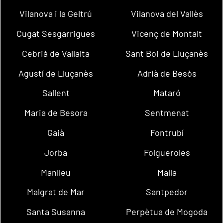
Vilanova i la Geltrú
Vilanova del Vallès
Cugat Sesgarrigues
Vicenç de Montalt
Cebrià de Vallalta
Sant Boi de Lluçanès
Agustí de Lluçanès
Adrià de Besòs
Sallent
Mataró
Maria de Besora
Sentmenat
Gaià
Fontrubí
Jorba
Folgueroles
Manlleu
Malla
Malgrat de Mar
Santpedor
Santa Susanna
Perpètua de Mogoda