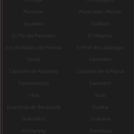
Montclar
Montcada i Reixac
Igualada
Collbató
El Pla del Penedès
El Masnou
Els Hostalets de Pierola
El Prat de Llobregat
Cercs
Centelles
Castellví de Rosanes
Castellví de la Marca
Castellterçol
Castellolí
rrius
Gurb
Guardiola de Berguedà
Gualba
Granollers
Granera
Gisclareny
Fonollosa