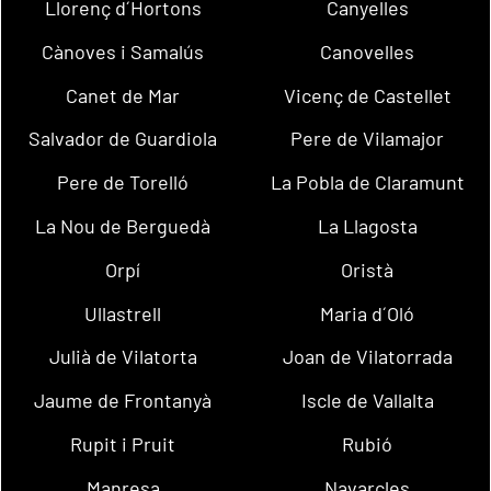
Llorenç d´Hortons
Canyelles
Cànoves i Samalús
Canovelles
Canet de Mar
Vicenç de Castellet
Salvador de Guardiola
Pere de Vilamajor
Pere de Torelló
La Pobla de Claramunt
La Nou de Berguedà
La Llagosta
Orpí
Oristà
Ullastrell
Maria d´Oló
Julià de Vilatorta
Joan de Vilatorrada
Jaume de Frontanyà
Iscle de Vallalta
Rupit i Pruit
Rubió
Manresa
Navarcles