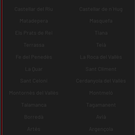
Castellar del Riu
Castellar de n´Hug
Matadepera
Masquefa
Els Prats de Rei
Tiana
Terrassa
Teià
Fe del Penedès
La Roca del Vallès
La Quar
Sant Climent
Sant Celoni
Cerdanyola del Vallès
Montornès del Vallès
Montmeló
Talamanca
Tagamanent
Borredà
Avià
Artés
Argençola