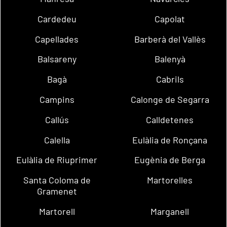
Cardedeu
Capolat
Capellades
Barberà del Vallès
Balsareny
Balenyà
Bagà
Cabrils
Campins
Calonge de Segarra
Callús
Calldetenes
Calella
Eulàlia de Ronçana
Eulàlia de Riuprimer
Eugènia de Berga
Santa Coloma de
Martorelles
Gramenet
Martorell
Marganell