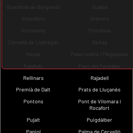
Guardiola de Berguedà
Gualba
Granollers
Granera
Gisclareny
Fonollosa
Cornellà de Llobregat
Gelida
Navas
Palau-solità i Plegamans
Palafolls
Pacs del Penedès
Rellinars
Rajadell
Premià de Dalt
Prats de Lluçanès
Pontons
Pont de Vilomara i
Rocafort
Pujalt
Puigdàlber
Papiol
Palma de Cervelló