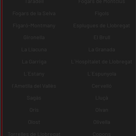
Taradell
Fogars de Montclús
Fogars de la Selva
Fígols
Figaró-Montmany
Esplugues de Llobregat
Gironella
El Brull
La Llacuna
La Granada
La Garriga
L´Hospitalet de Llobregat
L´Estany
L´Espunyola
l´Ametlla del Vallès
Cervelló
Sagàs
Lluçà
Orís
Olvan
Olost
Olivella
Torrelles de Llobregat
Copons