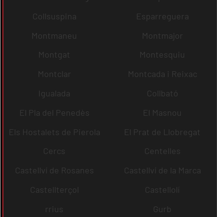
Collsuspina
Esparreguera
Montmaneu
Montmajor
Montgat
Montesquiu
Montclar
Montcada i Reixac
Igualada
Collbató
El Pla del Penedès
El Masnou
Els Hostalets de Pierola
El Prat de Llobregat
Cercs
Centelles
Castellví de Rosanes
Castellví de la Marca
Castellterçol
Castellolí
rrius
Gurb