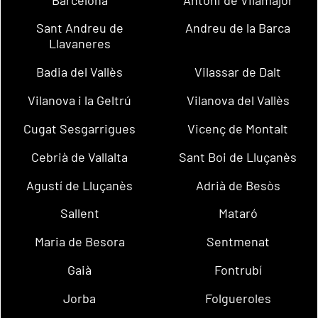
Sant Andreu de
Andreu de la Barca
Llavaneres
Badia del Vallès
Vilassar de Dalt
Vilanova i la Geltrú
Vilanova del Vallès
Cugat Sesgarrigues
Vicenç de Montalt
Cebrià de Vallalta
Sant Boi de Lluçanès
Agustí de Lluçanès
Adrià de Besòs
Sallent
Mataró
Maria de Besora
Sentmenat
Gaià
Fontrubí
Jorba
Folgueroles