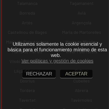
Talamanca
Tagamanent
Borredà
Avià
Artés
Argençola
Castellnou de Bages
Maria de Martorelles
Maria de Palautordera
Maria de Miralles
Utilizamos solamente la cookie esencial y
básica para el funcionamiento mínimo de esta
Maria de Merlès
Viver i Serrateix
web.
Ver políticas y gestión de cookies
Vilobí del Penedès
Lliçà de Vall
Lliçà d´Amunt
El Bruc
RECHAZAR
ACEPTAR
Dosrius
Cubelles
Tordera
Abrera
Tavertet
Tavèrnoles