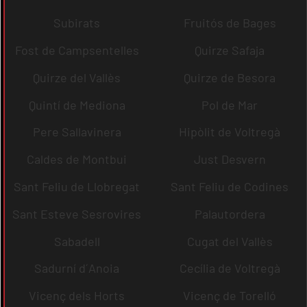
Subirats
Fruitós de Bages
Fost de Campsentelles
Quirze Safaja
Quirze del Vallès
Quirze de Besora
Quintí de Mediona
Pol de Mar
Pere Sallavinera
Hipòlit de Voltregà
Caldes de Montbui
Just Desvern
Sant Feliu de Llobregat
Sant Feliu de Codines
Sant Esteve Sesrovires
Palautordera
Sabadell
Cugat del Vallès
Sadurní d´Anoia
Cecília de Voltregà
Vicenç dels Horts
Vicenç de Torelló