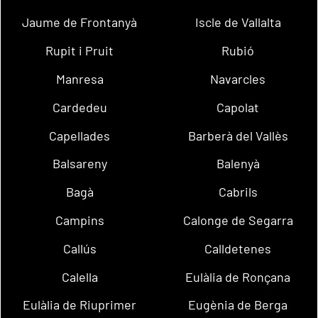
Jaume de Frontanyà
Iscle de Vallalta
Rupit i Pruit
Rubió
Manresa
Navarcles
Cardedeu
Capolat
Capellades
Barberà del Vallès
Balsareny
Balenyà
Bagà
Cabrils
Campins
Calonge de Segarra
Callús
Calldetenes
Calella
Eulàlia de Ronçana
Eulàlia de Riuprimer
Eugènia de Berga