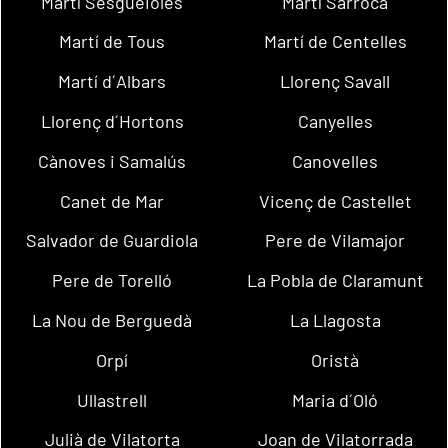
Martí Sesgueioles
Martí Sarroca
Martí de Tous
Martí de Centelles
Martí d´Albars
Llorenç Savall
Llorenç d´Hortons
Canyelles
Cànoves i Samalús
Canovelles
Canet de Mar
Vicenç de Castellet
Salvador de Guardiola
Pere de Vilamajor
Pere de Torelló
La Pobla de Claramunt
La Nou de Berguedà
La Llagosta
Orpí
Oristà
Ullastrell
Maria d´Oló
Julià de Vilatorta
Joan de Vilatorrada