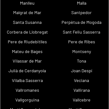
Manlleu
Malla
Malgrat de Mar
Santpedor
Santa Susanna
Perpètua de Mogoda
Corbera de Llobregat
Sant Feliu Sasserra
Pere de Riudebitlles
Pere de Ribes
Mateu de Bages
Montseny
Vilassar de Mar
Tona
Julià de Cerdanyola
Joan Despí
Vilalba Sasserra
Veciana
Vallromanes
Vallirana
Vallgorguina
Vallcebre