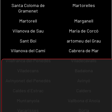
Santa Coloma de
Martorelles
Gramenet
Martorell
Marganell
Vilanova de Sau
Maria de Corcó
Sant Boi
artomeu del Grau
Vilanova del Camí
Cabrera de Mar
Vilafranca del Penedès
Viladecavalls
Viladecans
Badalona
Avinyonet del Penedès
Avinyó
Caldes d´Estrac
Calders
Muntanyola
Vallbona d´Anoia
Vacarisses
Súria