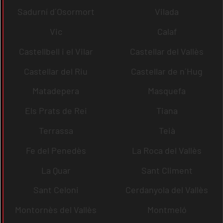
Sadurní d´Osormort
Vilada
Vic
Calaf
Castellbell i el Vilar
Castellar del Vallès
Castellar del Riu
Castellar de n´Hug
Matadepera
Masquefa
Els Prats de Rei
Tiana
Terrassa
Teià
Fe del Penedès
La Roca del Vallès
La Quar
Sant Climent
Sant Celoni
Cerdanyola del Vallès
Montornès del Vallès
Montmeló