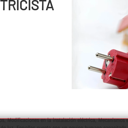
TRICISTA
cos, Modificaciones en la instalación eléctrica, Mecanismos
­n de luz, Fervalles cuenta con un equipo humano capacitado