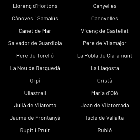
Llorenç d´Hortons
Canyelles
Cànoves i Samalús
Canovelles
Canet de Mar
Vicenç de Castellet
Salvador de Guardiola
Pere de Vilamajor
Pere de Torelló
La Pobla de Claramunt
La Nou de Berguedà
La Llagosta
Orpí
Oristà
Ullastrell
Maria d´Oló
Julià de Vilatorta
Joan de Vilatorrada
Jaume de Frontanyà
Iscle de Vallalta
Rupit i Pruit
Rubió