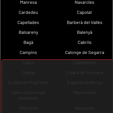
Manresa
Navarcles
Cardedeu
Capolat
Capellades
Barberà del Vallès
Balsareny
Balenyà
Bagà
Cabrils
Campins
Calonge de Segarra
Callús
Calldetenes
Calella
Eulàlia de Ronçana
Eulàlia de Riuprimer
Eugènia de Berga
Santa Coloma de
Martorelles
Gramenet
Martorell
Marganell