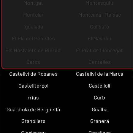
Montgat
Montesquiu
Montclar
Montcada i Reixac
Igualada
Collbató
El Pla del Penedès
El Masnou
Els Hostalets de Pierola
El Prat de Llobregat
Cercs
Centelles
Castellví de Rosanes
Castellví de la Marca
Castellterçol
Castellolí
rrius
Gurb
Guardiola de Berguedà
Gualba
Granollers
Granera
Gisclareny
Fonollosa