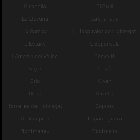
Gironella
El Brull
La Llacuna
La Granada
La Garriga
L´Hospitalet de Llobregat
L´Estany
L´Espunyola
l´Ametlla del Vallès
Cervelló
Sagàs
Lluçà
Orís
Olvan
Olost
Olivella
Torrelles de Llobregat
Copons
Collsuspina
Esparreguera
Montmaneu
Montmajor