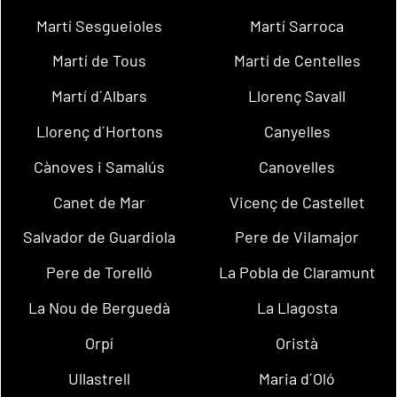
Martí Sesgueioles
Martí Sarroca
Martí de Tous
Martí de Centelles
Martí d´Albars
Llorenç Savall
Llorenç d´Hortons
Canyelles
Cànoves i Samalús
Canovelles
Canet de Mar
Vicenç de Castellet
Salvador de Guardiola
Pere de Vilamajor
Pere de Torelló
La Pobla de Claramunt
La Nou de Berguedà
La Llagosta
Orpí
Oristà
Ullastrell
Maria d´Oló