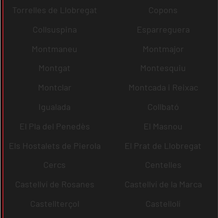
Torrelles de Llobregat
Copons
Collsuspina
Esparreguera
Montmaneu
Montmajor
Montgat
Montesquiu
Montclar
Montcada i Reixac
Igualada
Collbató
El Pla del Penedès
El Masnou
Els Hostalets de Pierola
El Prat de Llobregat
Cercs
Centelles
Castellví de Rosanes
Castellví de la Marca
Castellterçol
Castellolí