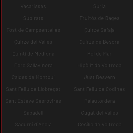
Vacarisses
Súria
Subirats
Fruitós de Bages
Fost de Campsentelles
Quirze Safaja
Quirze del Vallès
Quirze de Besora
Quintí de Mediona
Pol de Mar
Pere Sallavinera
Hipòlit de Voltregà
Caldes de Montbui
Just Desvern
Sant Feliu de Llobregat
Sant Feliu de Codines
Sant Esteve Sesrovires
Palautordera
Sabadell
Cugat del Vallès
Sadurní d´Anoia
Cecília de Voltregà