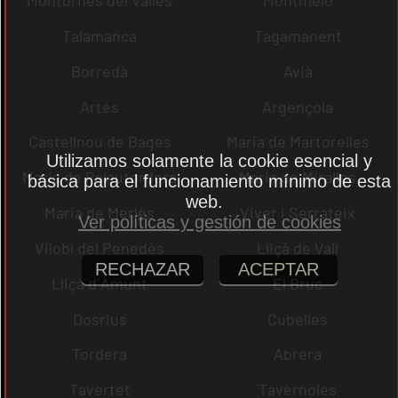
Montornès del Vallès
Montmeló
Talamanca
Tagamanent
Borredà
Avià
Artés
Argençola
Castellnou de Bages
Maria de Martorelles
Utilizamos solamente la cookie esencial y
Maria de Palautordera
Maria de Miralles
básica para el funcionamiento mínimo de esta
web.
Maria de Merlès
Viver i Serrateix
Ver políticas y gestión de cookies
Vilobí del Penedès
Lliçà de Vall
RECHAZAR
ACEPTAR
Lliçà d´Amunt
El Bruc
Dosrius
Cubelles
Tordera
Abrera
Tavertet
Tavèrnoles