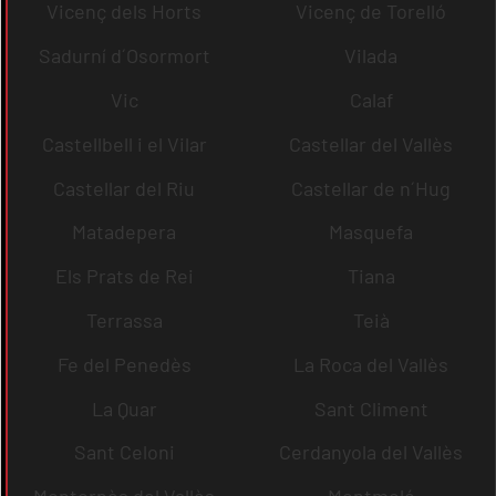
Vicenç dels Horts
Vicenç de Torelló
Sadurní d´Osormort
Vilada
Vic
Calaf
Castellbell i el Vilar
Castellar del Vallès
Castellar del Riu
Castellar de n´Hug
Matadepera
Masquefa
Els Prats de Rei
Tiana
Terrassa
Teià
Fe del Penedès
La Roca del Vallès
La Quar
Sant Climent
Sant Celoni
Cerdanyola del Vallès