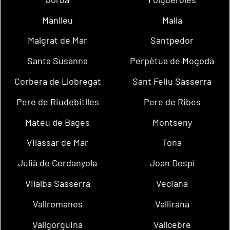
Manlleu
Malla
Malgrat de Mar
Santpedor
Santa Susanna
Perpètua de Mogoda
Corbera de Llobregat
Sant Feliu Sasserra
Pere de Riudebitlles
Pere de Ribes
Mateu de Bages
Montseny
Vilassar de Mar
Tona
Julià de Cerdanyola
Joan Despí
Vilalba Sasserra
Veciana
Vallromanes
Vallirana
Vallgorguina
Vallcebre