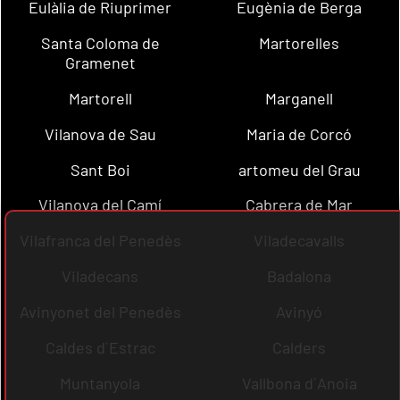
Eulàlia de Riuprimer
Eugènia de Berga
Santa Coloma de
Martorelles
Gramenet
Martorell
Marganell
Vilanova de Sau
Maria de Corcó
Sant Boi
artomeu del Grau
Vilanova del Camí
Cabrera de Mar
Vilafranca del Penedès
Viladecavalls
Viladecans
Badalona
Avinyonet del Penedès
Avinyó
Caldes d´Estrac
Calders
Muntanyola
Vallbona d´Anoia