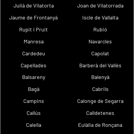
Julià de Vilatorta
Joan de Vilatorrada
Jaume de Frontanyà
Iscle de Vallalta
Rupit i Pruit
Rubió
Manresa
Navarcles
Cardedeu
Capolat
Capellades
Barberà del Vallès
Balsareny
Balenyà
Bagà
Cabrils
Campins
Calonge de Segarra
Callús
Calldetenes
Calella
Eulàlia de Ronçana