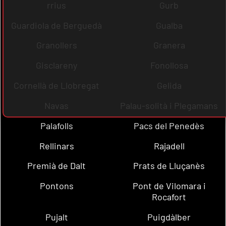
rrius
Gurb
Guardiola de Berguedà
Gualba
Granollers
Granera
Gisclareny
Fonollosa
Cornellà de Llobregat
Gelida
Navas
Palau-solità i Plegamans
Palafolls
Pacs del Penedès
Rellinars
Rajadell
Premià de Dalt
Prats de Lluçanès
Pontons
Pont de Vilomara i
Rocafort
Pujalt
Puigdàlber