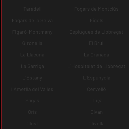
Taradell
Fogars de Montclús
Fogars de la Selva
Fígols
Figaró-Montmany
Esplugues de Llobregat
Gironella
El Brull
La Llacuna
La Granada
La Garriga
L´Hospitalet de Llobregat
L´Estany
L´Espunyola
l´Ametlla del Vallès
Cervelló
Sagàs
Lluçà
Orís
Olvan
Olost
Olivella