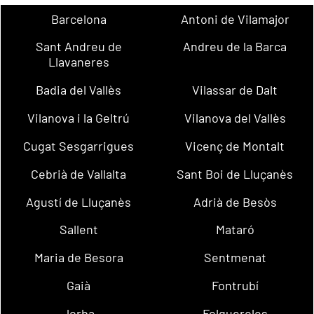
Barcelona
Antoni de Vilamajor
Sant Andreu de
Andreu de la Barca
Llavaneres
Badia del Vallès
Vilassar de Dalt
Vilanova i la Geltrú
Vilanova del Vallès
Cugat Sesgarrigues
Vicenç de Montalt
Cebrià de Vallalta
Sant Boi de Lluçanès
Agustí de Lluçanès
Adrià de Besòs
Sallent
Mataró
Maria de Besora
Sentmenat
Gaià
Fontrubí
Jorba
Folgueroles