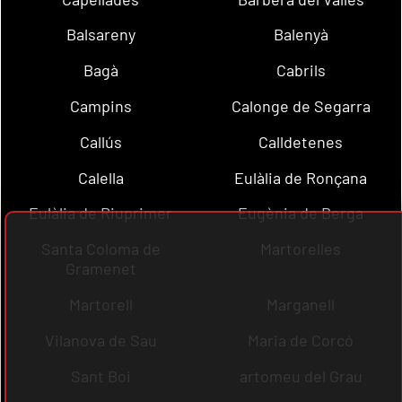
Balsareny
Balenyà
Bagà
Cabrils
Campins
Calonge de Segarra
Callús
Calldetenes
Calella
Eulàlia de Ronçana
Eulàlia de Riuprimer
Eugènia de Berga
Santa Coloma de
Martorelles
Gramenet
Martorell
Marganell
Vilanova de Sau
Maria de Corcó
Sant Boi
artomeu del Grau