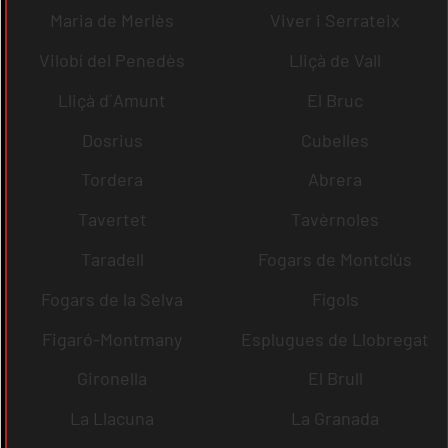
Maria de Merlès
Viver i Serrateix
Vilobí del Penedès
Lliçà de Vall
Lliçà d´Amunt
El Bruc
Dosrius
Cubelles
Tordera
Abrera
Tavertet
Tavèrnoles
Taradell
Fogars de Montclús
Fogars de la Selva
Fígols
Figaró-Montmany
Esplugues de Llobregat
Gironella
El Brull
La Llacuna
La Granada