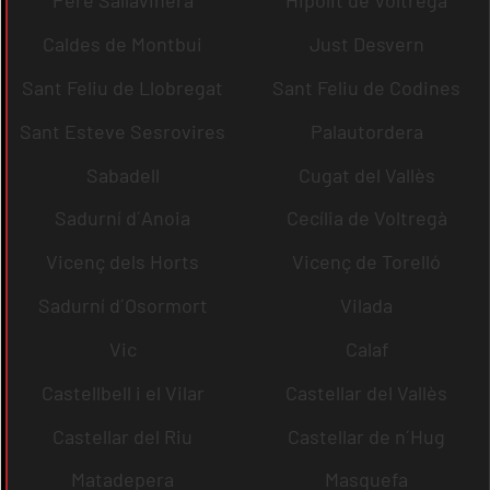
Pere Sallavinera
Hipòlit de Voltregà
Caldes de Montbui
Just Desvern
Sant Feliu de Llobregat
Sant Feliu de Codines
Sant Esteve Sesrovires
Palautordera
Sabadell
Cugat del Vallès
Sadurní d´Anoia
Cecília de Voltregà
Vicenç dels Horts
Vicenç de Torelló
Sadurní d´Osormort
Vilada
Vic
Calaf
Castellbell i el Vilar
Castellar del Vallès
Castellar del Riu
Castellar de n´Hug
Matadepera
Masquefa