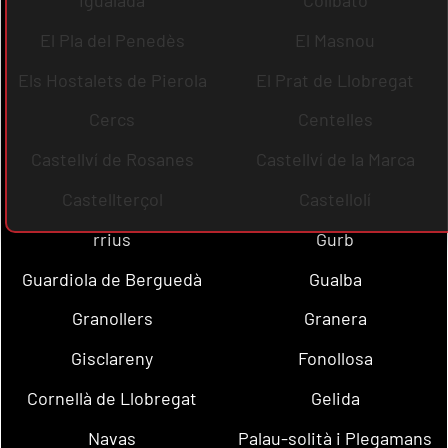
El Pla del Penedès
El Masnou
Els Hostalets de Pierola
El Prat de Llobregat
Cercs
Centelles
Castellví de Rosanes
Castellví de la Marca
Castellterçol
Castellolí
rrius
Gurb
Guardiola de Berguedà
Gualba
Granollers
Granera
Gisclareny
Fonollosa
Cornellà de Llobregat
Gelida
Navas
Palau-solità i Plegamans