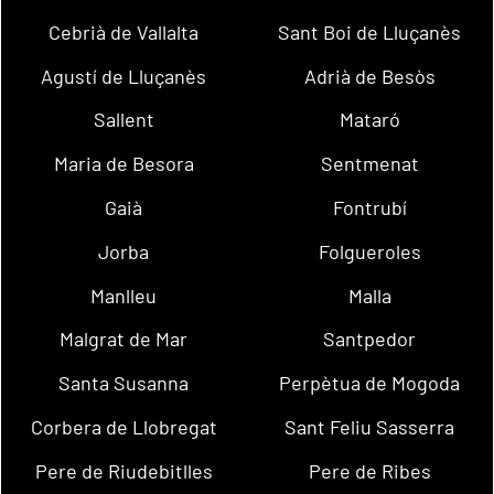
Cebrià de Vallalta
Sant Boi de Lluçanès
Agustí de Lluçanès
Adrià de Besòs
Sallent
Mataró
Maria de Besora
Sentmenat
Gaià
Fontrubí
Jorba
Folgueroles
Manlleu
Malla
Malgrat de Mar
Santpedor
Santa Susanna
Perpètua de Mogoda
Corbera de Llobregat
Sant Feliu Sasserra
Pere de Riudebitlles
Pere de Ribes