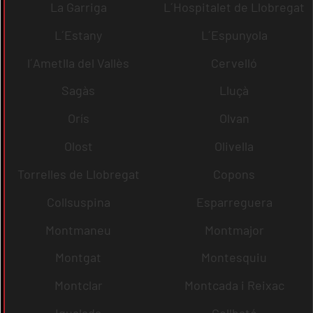
La Garriga
L´Hospitalet de Llobregat
L´Estany
L´Espunyola
l´Ametlla del Vallès
Cervelló
Sagàs
Lluçà
Orís
Olvan
Olost
Olivella
Torrelles de Llobregat
Copons
Collsuspina
Esparreguera
Montmaneu
Montmajor
Montgat
Montesquiu
Montclar
Montcada i Reixac
Igualada
Collbató