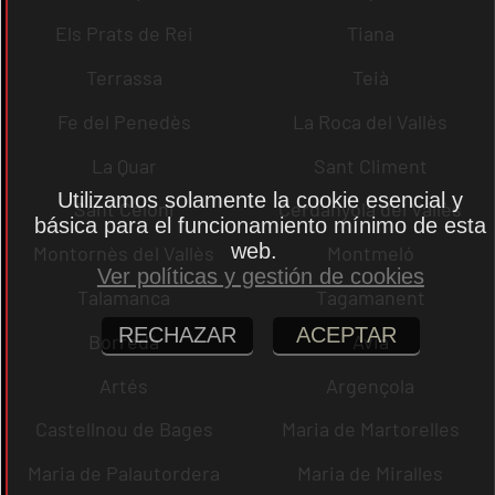
Els Prats de Rei
Tiana
Terrassa
Teià
Fe del Penedès
La Roca del Vallès
La Quar
Sant Climent
Utilizamos solamente la cookie esencial y
Sant Celoni
Cerdanyola del Vallès
básica para el funcionamiento mínimo de esta
web.
Montornès del Vallès
Montmeló
Ver políticas y gestión de cookies
Talamanca
Tagamanent
RECHAZAR
ACEPTAR
Borredà
Avià
Artés
Argençola
Castellnou de Bages
Maria de Martorelles
Maria de Palautordera
Maria de Miralles