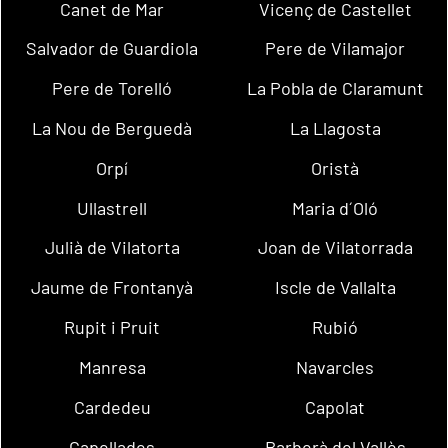
Canet de Mar
Vicenç de Castellet
Salvador de Guardiola
Pere de Vilamajor
Pere de Torelló
La Pobla de Claramunt
La Nou de Berguedà
La Llagosta
Orpí
Oristà
Ullastrell
Maria d´Oló
Julià de Vilatorta
Joan de Vilatorrada
Jaume de Frontanyà
Iscle de Vallalta
Rupit i Pruit
Rubió
Manresa
Navarcles
Cardedeu
Capolat
Capellades
Barberà del Vallès