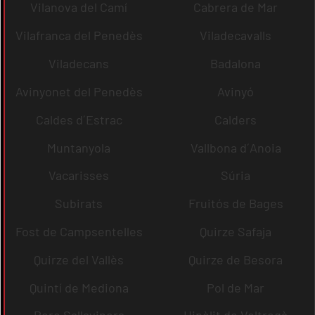
Vilanova del Camí
Cabrera de Mar
Vilafranca del Penedès
Viladecavalls
Viladecans
Badalona
Avinyonet del Penedès
Avinyó
Caldes d´Estrac
Calders
Muntanyola
Vallbona d´Anoia
Vacarisses
Súria
Subirats
Fruitós de Bages
Fost de Campsentelles
Quirze Safaja
Quirze del Vallès
Quirze de Besora
Quintí de Mediona
Pol de Mar