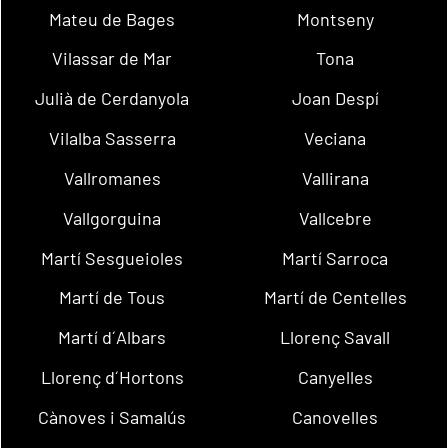
Mateu de Bages
Montseny
Vilassar de Mar
Tona
Julià de Cerdanyola
Joan Despí
Vilalba Sasserra
Veciana
Vallromanes
Vallirana
Vallgorguina
Vallcebre
Martí Sesgueioles
Martí Sarroca
Martí de Tous
Martí de Centelles
Martí d´Albars
Llorenç Savall
Llorenç d´Hortons
Canyelles
Cànoves i Samalús
Canovelles