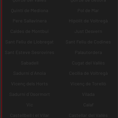
Quintí de Mediona
Pol de Mar
Pere Sallavinera
Hipòlit de Voltregà
Caldes de Montbui
Just Desvern
Sant Feliu de Llobregat
Sant Feliu de Codines
Sant Esteve Sesrovires
Palautordera
Sabadell
Cugat del Vallès
Sadurní d´Anoia
Cecília de Voltregà
Vicenç dels Horts
Vicenç de Torelló
Sadurní d´Osormort
Vilada
Vic
Calaf
Castellbell i el Vilar
Castellar del Vallès