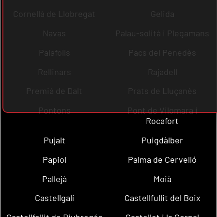
Cornellà de Llobregat
Gelida
Navas
Palau-solità i Plegamans
Palafolls
Pacs del Penedès
Rellinars
Rajadell
Premià de Dalt
Prats de Lluçanès
Pontons
Pont de Vilomara i
Rocafort
Pujalt
Puigdàlber
Papiol
Palma de Cervelló
Pallejà
Moià
Castellgalí
Castellfullit del Boix