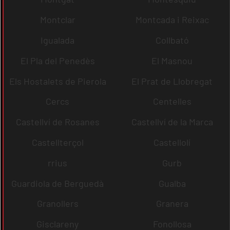
Montclar
Montcada i Reixac
Igualada
Collbató
El Pla del Penedès
El Masnou
Els Hostalets de Pierola
El Prat de Llobregat
Cercs
Centelles
Castellví de Rosanes
Castellví de la Marca
Castellterçol
Castellolí
rrius
Gurb
Guardiola de Berguedà
Gualba
Granollers
Granera
Gisclareny
Fonollosa