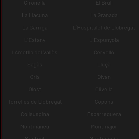
Gironella
El Brull
La Llacuna
La Granada
La Garriga
L´Hospitalet de Llobregat
L´Estany
L´Espunyola
l´Ametlla del Vallès
Cervelló
Sagàs
Lluçà
Orís
Olvan
Olost
Olivella
Torrelles de Llobregat
Copons
Collsuspina
Esparreguera
Montmaneu
Montmajor
Montgat
Montesquiu