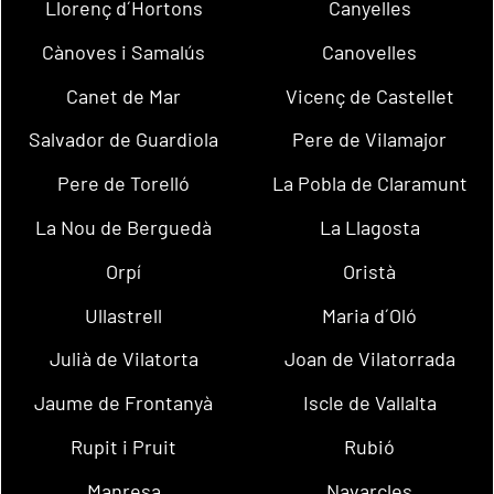
Llorenç d´Hortons
Canyelles
Cànoves i Samalús
Canovelles
Canet de Mar
Vicenç de Castellet
Salvador de Guardiola
Pere de Vilamajor
Pere de Torelló
La Pobla de Claramunt
La Nou de Berguedà
La Llagosta
Orpí
Oristà
Ullastrell
Maria d´Oló
Julià de Vilatorta
Joan de Vilatorrada
Jaume de Frontanyà
Iscle de Vallalta
Rupit i Pruit
Rubió
Manresa
Navarcles