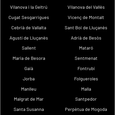
Vilanova i la Geltrú
Vilanova del Vallès
Cugat Sesgarrigues
Vicenç de Montalt
Cebrià de Vallalta
Sant Boi de Lluçanès
Agustí de Lluçanès
Adrià de Besòs
Sallent
Mataró
Maria de Besora
Sentmenat
Gaià
Fontrubí
Jorba
Folgueroles
Manlleu
Malla
Malgrat de Mar
Santpedor
Santa Susanna
Perpètua de Mogoda