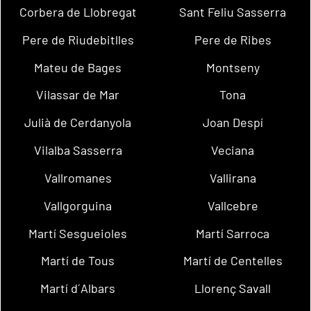
Corbera de Llobregat
Sant Feliu Sasserra
Pere de Riudebitlles
Pere de Ribes
Mateu de Bages
Montseny
Vilassar de Mar
Tona
Julià de Cerdanyola
Joan Despí
Vilalba Sasserra
Veciana
Vallromanes
Vallirana
Vallgorguina
Vallcebre
Martí Sesgueioles
Martí Sarroca
Martí de Tous
Martí de Centelles
Martí d´Albars
Llorenç Savall