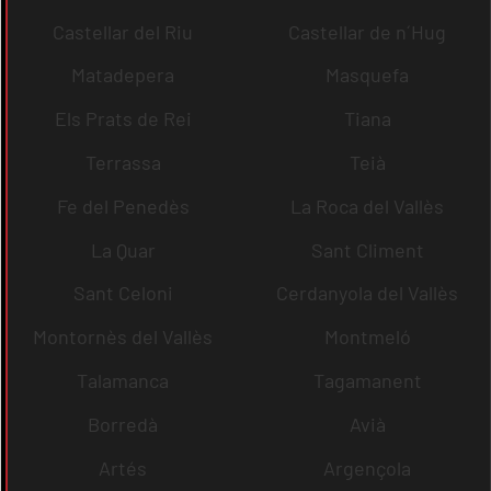
Castellar del Riu
Castellar de n´Hug
Matadepera
Masquefa
Els Prats de Rei
Tiana
Terrassa
Teià
Fe del Penedès
La Roca del Vallès
La Quar
Sant Climent
Sant Celoni
Cerdanyola del Vallès
Montornès del Vallès
Montmeló
Talamanca
Tagamanent
Borredà
Avià
Artés
Argençola