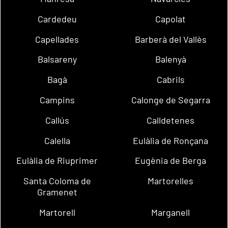
Cardedeu
Capolat
Capellades
Barberà del Vallès
Balsareny
Balenyà
Bagà
Cabrils
Campins
Calonge de Segarra
Callús
Calldetenes
Calella
Eulàlia de Ronçana
Eulàlia de Riuprimer
Eugènia de Berga
Santa Coloma de
Martorelles
Gramenet
Martorell
Marganell