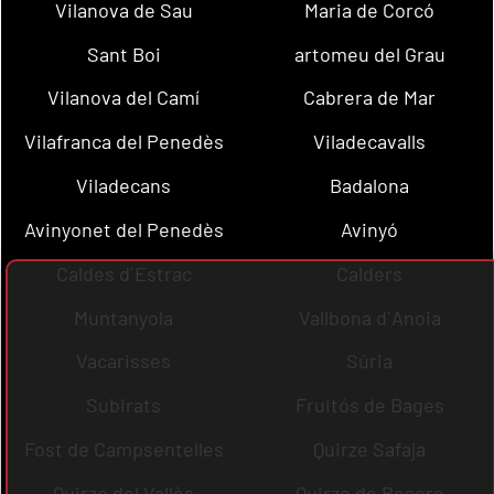
Vilanova de Sau
Maria de Corcó
Sant Boi
artomeu del Grau
Vilanova del Camí
Cabrera de Mar
Vilafranca del Penedès
Viladecavalls
Viladecans
Badalona
Avinyonet del Penedès
Avinyó
Caldes d´Estrac
Calders
Muntanyola
Vallbona d´Anoia
Vacarisses
Súria
Subirats
Fruitós de Bages
Fost de Campsentelles
Quirze Safaja
Quirze del Vallès
Quirze de Besora