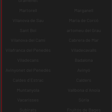
Gramenet
Martorell
Marganell
Vilanova de Sau
Maria de Corcó
Sant Boi
artomeu del Grau
Vilanova del Camí
Cabrera de Mar
Vilafranca del Penedès
Viladecavalls
Viladecans
Badalona
Avinyonet del Penedès
Avinyó
Caldes d´Estrac
Calders
Muntanyola
Vallbona d´Anoia
Vacarisses
Súria
Subirats
Fruitós de Bages