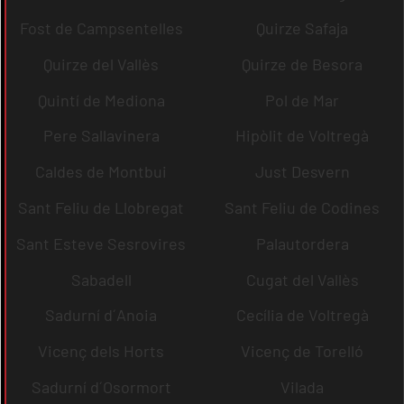
Fost de Campsentelles
Quirze Safaja
Quirze del Vallès
Quirze de Besora
Quintí de Mediona
Pol de Mar
Pere Sallavinera
Hipòlit de Voltregà
Caldes de Montbui
Just Desvern
Sant Feliu de Llobregat
Sant Feliu de Codines
Sant Esteve Sesrovires
Palautordera
Sabadell
Cugat del Vallès
Sadurní d´Anoia
Cecília de Voltregà
Vicenç dels Horts
Vicenç de Torelló
Sadurní d´Osormort
Vilada