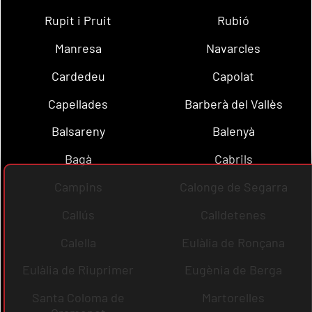
Rupit i Pruit
Rubió
Manresa
Navarcles
Cardedeu
Capolat
Capellades
Barberà del Vallès
Balsareny
Balenyà
Bagà
Cabrils
Campins
Calonge de Segarra
Callús
Calldetenes
Calella
Eulàlia de Ronçana
Eulàlia de Riuprimer
Eugènia de Berga
Santa Coloma de
Martorelles