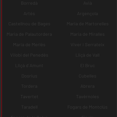
Borredà
Avià
Artés
Argençola
Castellnou de Bages
Maria de Martorelles
Maria de Palautordera
Maria de Miralles
Maria de Merlès
Viver i Serrateix
Vilobí del Penedès
Lliçà de Vall
Lliçà d´Amunt
El Bruc
Dosrius
Cubelles
Tordera
Abrera
Tavertet
Tavèrnoles
Taradell
Fogars de Montclús