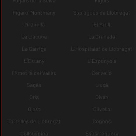
Fogars de la Selva
Fígols
Figaró-Montmany
Esplugues de Llobregat
Gironella
El Brull
La Llacuna
La Granada
La Garriga
L´Hospitalet de Llobregat
L´Estany
L´Espunyola
l´Ametlla del Vallès
Cervelló
Sagàs
Lluçà
Orís
Olvan
Olost
Olivella
Torrelles de Llobregat
Copons
Collsuspina
Esparreguera