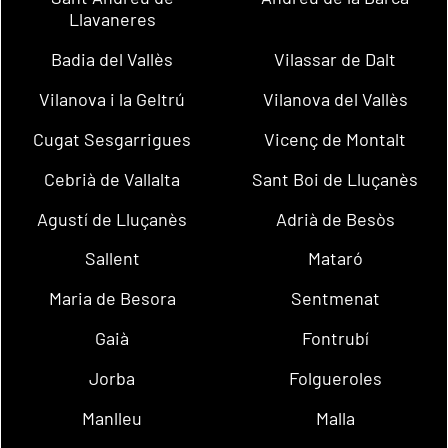
Llavaneres
Badia del Vallès
Vilassar de Dalt
Vilanova i la Geltrú
Vilanova del Vallès
Cugat Sesgarrigues
Vicenç de Montalt
Cebrià de Vallalta
Sant Boi de Lluçanès
Agustí de Lluçanès
Adrià de Besòs
Sallent
Mataró
Maria de Besora
Sentmenat
Gaià
Fontrubí
Jorba
Folgueroles
Manlleu
Malla