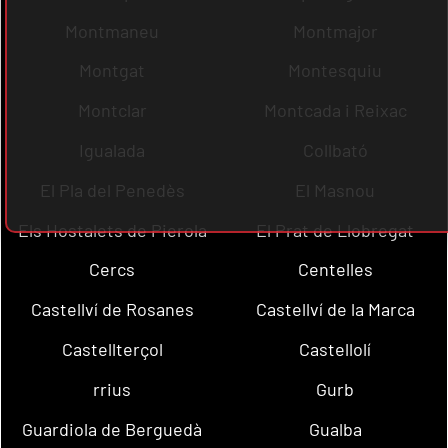
Montmaneu
Montmajor
Montgat
Montesquiu
Montclar
Montcada i Reixac
Igualada
Collbató
El Pla del Penedès
El Masnou
Els Hostalets de Pierola
El Prat de Llobregat
Cercs
Centelles
Castellví de Rosanes
Castellví de la Marca
Castellterçol
Castellolí
rrius
Gurb
Guardiola de Berguedà
Gualba