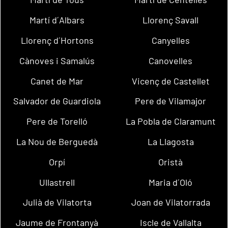
Martí d´Albars
Llorenç Savall
Llorenç d´Hortons
Canyelles
Cànoves i Samalús
Canovelles
Canet de Mar
Vicenç de Castellet
Salvador de Guardiola
Pere de Vilamajor
Pere de Torelló
La Pobla de Claramunt
La Nou de Berguedà
La Llagosta
Orpí
Oristà
Ullastrell
Maria d´Oló
Julià de Vilatorta
Joan de Vilatorrada
Jaume de Frontanyà
Iscle de Vallalta