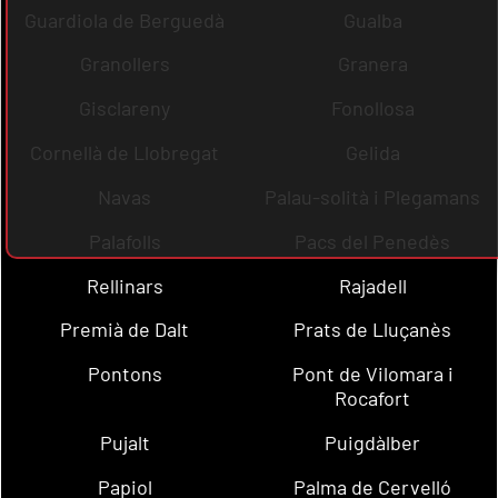
Guardiola de Berguedà
Gualba
Granollers
Granera
Gisclareny
Fonollosa
Cornellà de Llobregat
Gelida
Navas
Palau-solità i Plegamans
Palafolls
Pacs del Penedès
Rellinars
Rajadell
Premià de Dalt
Prats de Lluçanès
Pontons
Pont de Vilomara i
Rocafort
Pujalt
Puigdàlber
Papiol
Palma de Cervelló