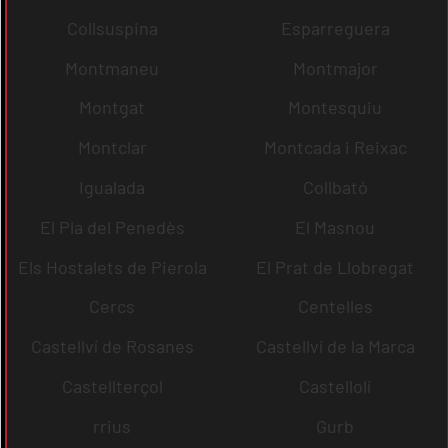
Collsuspina
Esparreguera
Montmaneu
Montmajor
Montgat
Montesquiu
Montclar
Montcada i Reixac
Igualada
Collbató
El Pla del Penedès
El Masnou
Els Hostalets de Pierola
El Prat de Llobregat
Cercs
Centelles
Castellví de Rosanes
Castellví de la Marca
Castellterçol
Castellolí
rrius
Gurb