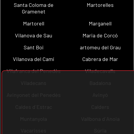
Santa Coloma de
Martorelles
Gramenet
Martorell
Marganell
Vilanova de Sau
Maria de Corcó
Sant Boi
artomeu del Grau
Vilanova del Camí
Cabrera de Mar
Vilafranca del Penedès
Viladecavalls
Viladecans
Badalona
Avinyonet del Penedès
Avinyó
Caldes d´Estrac
Calders
Muntanyola
Vallbona d´Anoia
Vacarisses
Súria