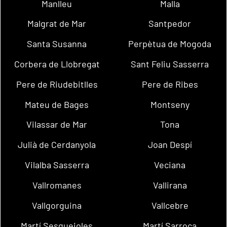
Manlleu
Malla
Malgrat de Mar
Santpedor
Santa Susanna
Perpètua de Mogoda
Corbera de Llobregat
Sant Feliu Sasserra
Pere de Riudebitlles
Pere de Ribes
Mateu de Bages
Montseny
Vilassar de Mar
Tona
Julià de Cerdanyola
Joan Despí
Vilalba Sasserra
Veciana
Vallromanes
Vallirana
Vallgorguina
Vallcebre
Martí Sesgueioles
Martí Sarroca