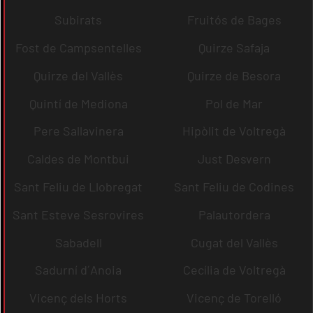
Subirats
Fruitós de Bages
Fost de Campsentelles
Quirze Safaja
Quirze del Vallès
Quirze de Besora
Quintí de Mediona
Pol de Mar
Pere Sallavinera
Hipòlit de Voltregà
Caldes de Montbui
Just Desvern
Sant Feliu de Llobregat
Sant Feliu de Codines
Sant Esteve Sesrovires
Palautordera
Sabadell
Cugat del Vallès
Sadurní d´Anoia
Cecília de Voltregà
Vicenç dels Horts
Vicenç de Torelló