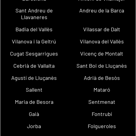
Sant Andreu de
Andreu de la Barca
Llavaneres
Badia del Vallès
Vilassar de Dalt
Vilanova i la Geltrú
Vilanova del Vallès
Cugat Sesgarrigues
Vicenç de Montalt
Cebrià de Vallalta
Sant Boi de Lluçanès
Agustí de Lluçanès
Adrià de Besòs
Sallent
Mataró
Maria de Besora
Sentmenat
Gaià
Fontrubí
Jorba
Folgueroles