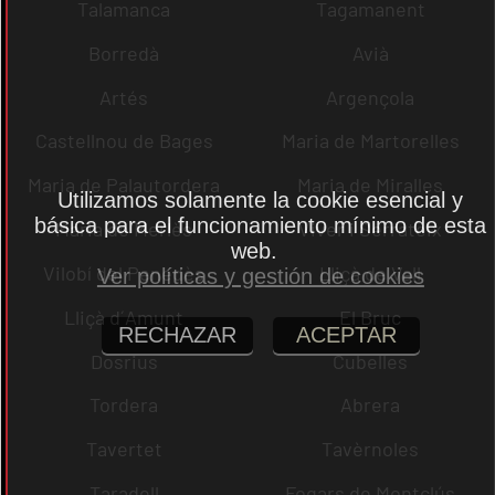
Talamanca
Tagamanent
Borredà
Avià
Artés
Argençola
Castellnou de Bages
Maria de Martorelles
Maria de Palautordera
Maria de Miralles
Utilizamos solamente la cookie esencial y
básica para el funcionamiento mínimo de esta
Maria de Merlès
Viver i Serrateix
web.
Vilobí del Penedès
Lliçà de Vall
Ver políticas y gestión de cookies
Lliçà d´Amunt
El Bruc
RECHAZAR
ACEPTAR
Dosrius
Cubelles
Tordera
Abrera
Tavertet
Tavèrnoles
Taradell
Fogars de Montclús