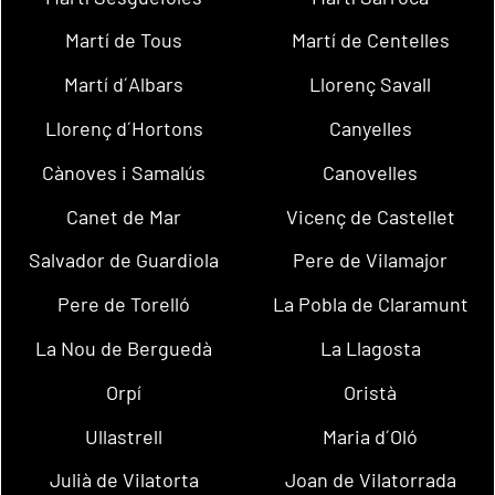
Martí de Tous
Martí de Centelles
Martí d´Albars
Llorenç Savall
Llorenç d´Hortons
Canyelles
Cànoves i Samalús
Canovelles
Canet de Mar
Vicenç de Castellet
Salvador de Guardiola
Pere de Vilamajor
Pere de Torelló
La Pobla de Claramunt
La Nou de Berguedà
La Llagosta
Orpí
Oristà
Ullastrell
Maria d´Oló
Julià de Vilatorta
Joan de Vilatorrada