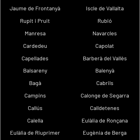
Jaume de Frontanyà
Iscle de Vallalta
Rupit i Pruit
Rubió
Manresa
Navarcles
Cardedeu
Capolat
Capellades
Barberà del Vallès
Balsareny
Balenyà
Bagà
Cabrils
Campins
Calonge de Segarra
Callús
Calldetenes
Calella
Eulàlia de Ronçana
Eulàlia de Riuprimer
Eugènia de Berga