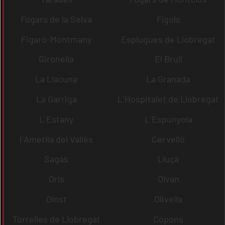
Fogars de la Selva
Fígols
Figaró-Montmany
Esplugues de Llobregat
Gironella
El Brull
La Llacuna
La Granada
La Garriga
L´Hospitalet de Llobregat
L´Estany
L´Espunyola
l´Ametlla del Vallès
Cervelló
Sagàs
Lluçà
Orís
Olvan
Olost
Olivella
Torrelles de Llobregat
Copons