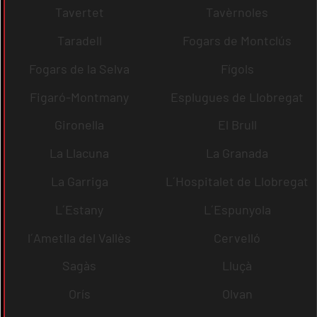
Tavertet
Tavèrnoles
Taradell
Fogars de Montclús
Fogars de la Selva
Fígols
Figaró-Montmany
Esplugues de Llobregat
Gironella
El Brull
La Llacuna
La Granada
La Garriga
L´Hospitalet de Llobregat
L´Estany
L´Espunyola
l´Ametlla del Vallès
Cervelló
Sagàs
Lluçà
Orís
Olvan