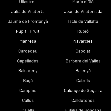
Ullastrell
Maria d´Oló
Julià de Vilatorta
Joan de Vilatorrada
Jaume de Frontanyà
Iscle de Vallalta
Rupit i Pruit
Rubió
Manresa
Navarcles
Cardedeu
Capolat
Capellades
Barberà del Vallès
Balsareny
Balenyà
Bagà
Cabrils
Campins
Calonge de Segarra
Callús
Calldetenes
Calella
Eulàlia de Ronçana