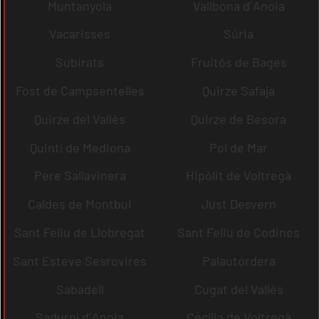
Muntanyola
Vallbona d´Anoia
Vacarisses
Súria
Subirats
Fruitós de Bages
Fost de Campsentelles
Quirze Safaja
Quirze del Vallès
Quirze de Besora
Quintí de Mediona
Pol de Mar
Pere Sallavinera
Hipòlit de Voltregà
Caldes de Montbui
Just Desvern
Sant Feliu de Llobregat
Sant Feliu de Codines
Sant Esteve Sesrovires
Palautordera
Sabadell
Cugat del Vallès
Sadurní d´Anoia
Cecília de Voltregà