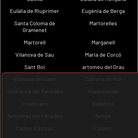
Eulàlia de Riuprimer
Eugènia de Berga
Santa Coloma de
Martorelles
Gramenet
Martorell
Marganell
Vilanova de Sau
Maria de Corcó
Sant Boi
artomeu del Grau
Vilanova del Camí
Cabrera de Mar
Vilafranca del Penedès
Viladecavalls
Viladecans
Badalona
Avinyonet del Penedès
Avinyó
Caldes d´Estrac
Calders