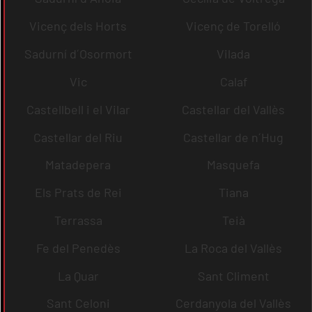
Vicenç dels Horts
Vicenç de Torelló
Sadurní d´Osormort
Vilada
Vic
Calaf
Castellbell i el Vilar
Castellar del Vallès
Castellar del Riu
Castellar de n´Hug
Matadepera
Masquefa
Els Prats de Rei
Tiana
Terrassa
Teià
Fe del Penedès
La Roca del Vallès
La Quar
Sant Climent
Sant Celoni
Cerdanyola del Vallès