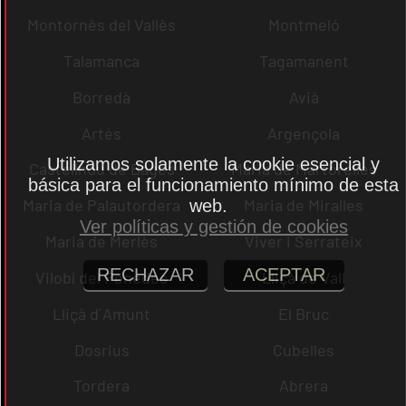
Montornès del Vallès
Montmeló
Talamanca
Tagamanent
Borredà
Avià
Artés
Argençola
Utilizamos solamente la cookie esencial y
Castellnou de Bages
Maria de Martorelles
básica para el funcionamiento mínimo de esta
Maria de Palautordera
Maria de Miralles
web.
Ver políticas y gestión de cookies
Maria de Merlès
Viver i Serrateix
RECHAZAR
ACEPTAR
Vilobí del Penedès
Lliçà de Vall
Lliçà d´Amunt
El Bruc
Dosrius
Cubelles
Tordera
Abrera