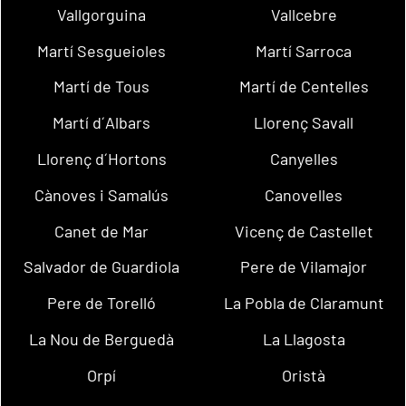
Vallgorguina
Vallcebre
Martí Sesgueioles
Martí Sarroca
Martí de Tous
Martí de Centelles
Martí d´Albars
Llorenç Savall
Llorenç d´Hortons
Canyelles
Cànoves i Samalús
Canovelles
Canet de Mar
Vicenç de Castellet
Salvador de Guardiola
Pere de Vilamajor
Pere de Torelló
La Pobla de Claramunt
La Nou de Berguedà
La Llagosta
Orpí
Oristà