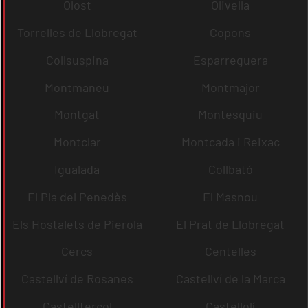
Olost
Olivella
Torrelles de Llobregat
Copons
Collsuspina
Esparreguera
Montmaneu
Montmajor
Montgat
Montesquiu
Montclar
Montcada i Reixac
Igualada
Collbató
El Pla del Penedès
El Masnou
Els Hostalets de Pierola
El Prat de Llobregat
Cercs
Centelles
Castellví de Rosanes
Castellví de la Marca
Castellterçol
Castellolí