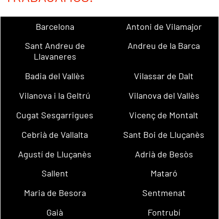
Barcelona
Antoni de Vilamajor
Sant Andreu de
Andreu de la Barca
Llavaneres
Badia del Vallès
Vilassar de Dalt
Vilanova i la Geltrú
Vilanova del Vallès
Cugat Sesgarrigues
Vicenç de Montalt
Cebrià de Vallalta
Sant Boi de Lluçanès
Agustí de Lluçanès
Adrià de Besòs
Sallent
Mataró
Maria de Besora
Sentmenat
Gaià
Fontrubí