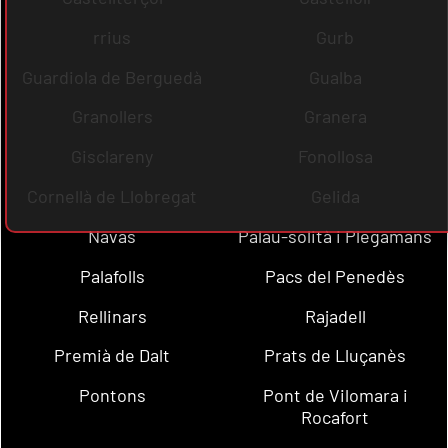
rrius
Gurb
Guardiola de Berguedà
Gualba
Granollers
Granera
Gisclareny
Fonollosa
Cornellà de Llobregat
Gelida
Navas
Palau-solità i Plegamans
Palafolls
Pacs del Penedès
Rellinars
Rajadell
Premià de Dalt
Prats de Lluçanès
Pontons
Pont de Vilomara i
Rocafort