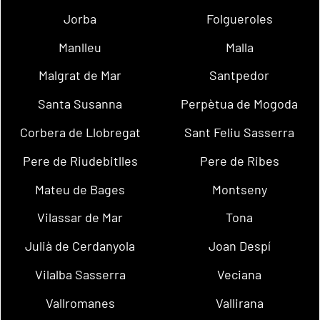
Jorba
Folgueroles
Manlleu
Malla
Malgrat de Mar
Santpedor
Santa Susanna
Perpètua de Mogoda
Corbera de Llobregat
Sant Feliu Sasserra
Pere de Riudebitlles
Pere de Ribes
Mateu de Bages
Montseny
Vilassar de Mar
Tona
Julià de Cerdanyola
Joan Despí
Vilalba Sasserra
Veciana
Vallromanes
Vallirana