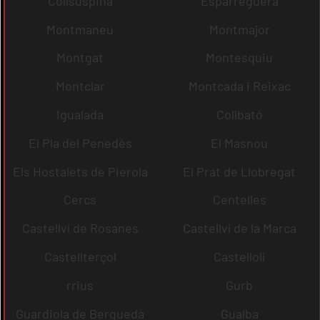
Collsuspina
Esparreguera
Montmaneu
Montmajor
Montgat
Montesquiu
Montclar
Montcada i Reixac
Igualada
Collbató
El Pla del Penedès
El Masnou
Els Hostalets de Pierola
El Prat de Llobregat
Cercs
Centelles
Castellví de Rosanes
Castellví de la Marca
Castellterçol
Castellolí
rrius
Gurb
Guardiola de Berguedà
Gualba