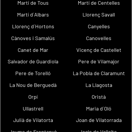
Martí de Tous
Martí de Centelles
Martí d´Albars
Llorenç Savall
Llorenç d´Hortons
Canyelles
Cànoves i Samalús
Canovelles
Canet de Mar
Vicenç de Castellet
Salvador de Guardiola
Pere de Vilamajor
Pere de Torelló
La Pobla de Claramunt
La Nou de Berguedà
La Llagosta
Orpí
Oristà
Ullastrell
Maria d´Oló
Julià de Vilatorta
Joan de Vilatorrada
Jaume de Frontanyà
Iscle de Vallalta