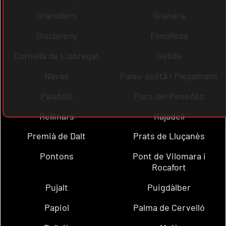
Granollers
Granera
Gisclareny
Fonollosa
Cornellà de Llobregat
Gelida
Navas
Palau-solità i Plegamans
Palafolls
Pacs del Penedès
Rellinars
Rajadell
Premià de Dalt
Prats de Lluçanès
Pontons
Pont de Vilomara i
Rocafort
Pujalt
Puigdàlber
Papiol
Palma de Cervelló