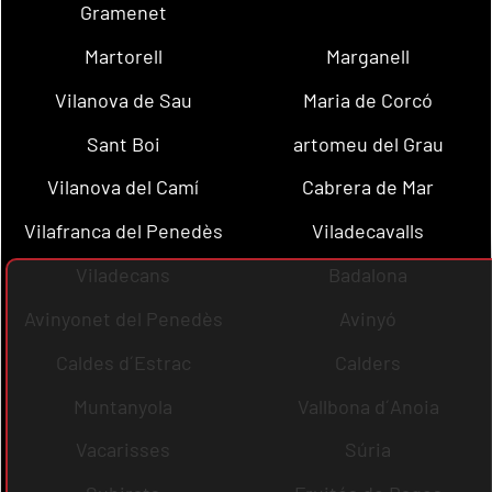
Gramenet
Martorell
Marganell
Vilanova de Sau
Maria de Corcó
Sant Boi
artomeu del Grau
Vilanova del Camí
Cabrera de Mar
Vilafranca del Penedès
Viladecavalls
Viladecans
Badalona
Avinyonet del Penedès
Avinyó
Caldes d´Estrac
Calders
Muntanyola
Vallbona d´Anoia
Vacarisses
Súria