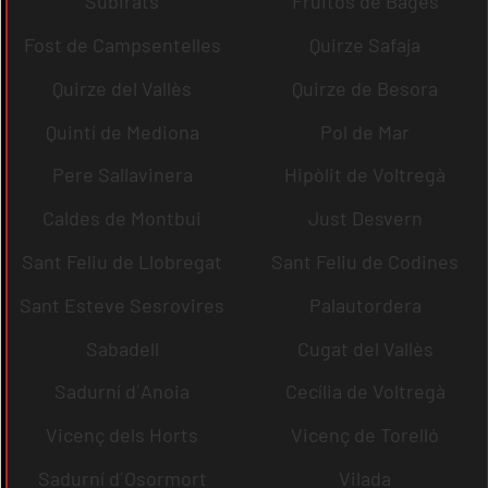
Subirats
Fruitós de Bages
Fost de Campsentelles
Quirze Safaja
Quirze del Vallès
Quirze de Besora
Quintí de Mediona
Pol de Mar
Pere Sallavinera
Hipòlit de Voltregà
Caldes de Montbui
Just Desvern
Sant Feliu de Llobregat
Sant Feliu de Codines
Sant Esteve Sesrovires
Palautordera
Sabadell
Cugat del Vallès
Sadurní d´Anoia
Cecília de Voltregà
Vicenç dels Horts
Vicenç de Torelló
Sadurní d´Osormort
Vilada