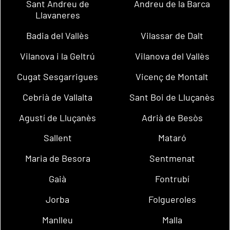
Sant Andreu de
Andreu de la Barca
Llavaneres
Badia del Vallès
Vilassar de Dalt
Vilanova i la Geltrú
Vilanova del Vallès
Cugat Sesgarrigues
Vicenç de Montalt
Cebrià de Vallalta
Sant Boi de Lluçanès
Agustí de Lluçanès
Adrià de Besòs
Sallent
Mataró
Maria de Besora
Sentmenat
Gaià
Fontrubí
Jorba
Folgueroles
Manlleu
Malla