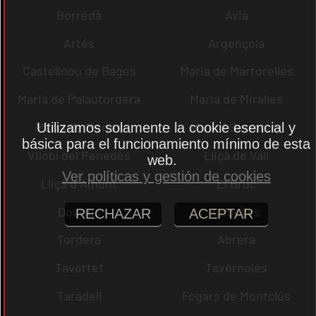
Borredà
Avià
Artés
Argençola
Castellnou de Bages
Maria de Martorelles
Maria de Palautordera
Maria de Miralles
Maria de Merlès
Viver i Serrateix
Utilizamos solamente la cookie esencial y
básica para el funcionamiento mínimo de esta
Vilobí del Penedès
Lliçà de Vall
web.
Ver políticas y gestión de cookies
Lliçà d´Amunt
El Bruc
Dosrius
Cubelles
RECHAZAR
ACEPTAR
Tordera
Abrera
Tavertet
Tavèrnoles
Taradell
Fogars de Montclús