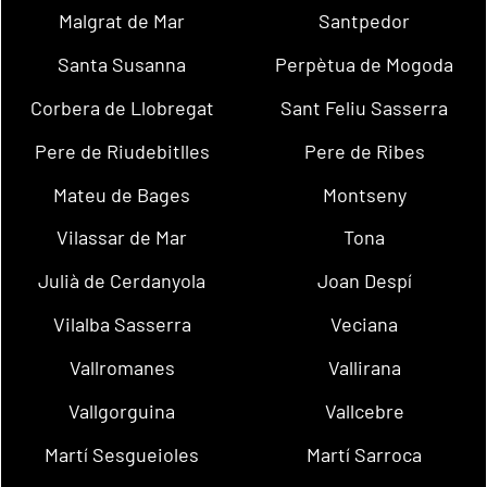
Malgrat de Mar
Santpedor
Santa Susanna
Perpètua de Mogoda
Corbera de Llobregat
Sant Feliu Sasserra
Pere de Riudebitlles
Pere de Ribes
Mateu de Bages
Montseny
Vilassar de Mar
Tona
Julià de Cerdanyola
Joan Despí
Vilalba Sasserra
Veciana
Vallromanes
Vallirana
Vallgorguina
Vallcebre
Martí Sesgueioles
Martí Sarroca