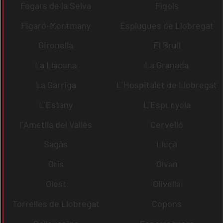
Fogars de la Selva
Fígols
Figaró-Montmany
Esplugues de Llobregat
Gironella
El Brull
La Llacuna
La Granada
La Garriga
L´Hospitalet de Llobregat
L´Estany
L´Espunyola
l´Ametlla del Vallès
Cervelló
Sagàs
Lluçà
Orís
Olvan
Olost
Olivella
Torrelles de Llobregat
Copons