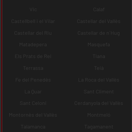
Vic
Calaf
Castellbell i el Vilar
Castellar del Vallès
Castellar del Riu
Castellar de n´Hug
Matadepera
Masquefa
Els Prats de Rei
Tiana
Terrassa
Teià
Fe del Penedès
La Roca del Vallès
La Quar
Sant Climent
Sant Celoni
Cerdanyola del Vallès
Montornès del Vallès
Montmeló
Talamanca
Tagamanent