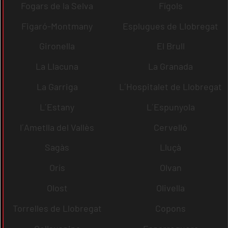
Fogars de la Selva
Fígols
Figaró-Montmany
Esplugues de Llobregat
Gironella
El Brull
La Llacuna
La Granada
La Garriga
L´Hospitalet de Llobregat
L´Estany
L´Espunyola
l´Ametlla del Vallès
Cervelló
Sagàs
Lluçà
Orís
Olvan
Olost
Olivella
Torrelles de Llobregat
Copons