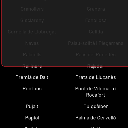
Granollers
Granera
Gisclareny
Fonollosa
Cornellà de Llobregat
Gelida
Navas
Palau-solità i Plegamans
Palafolls
Pacs del Penedès
Rellinars
Rajadell
Premià de Dalt
Prats de Lluçanès
Pontons
Pont de Vilomara i
Rocafort
Pujalt
Puigdàlber
Papiol
Palma de Cervelló