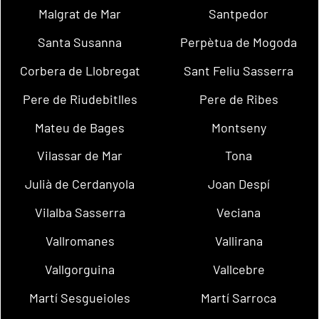
Malgrat de Mar
Santpedor
Santa Susanna
Perpètua de Mogoda
Corbera de Llobregat
Sant Feliu Sasserra
Pere de Riudebitlles
Pere de Ribes
Mateu de Bages
Montseny
Vilassar de Mar
Tona
Julià de Cerdanyola
Joan Despí
Vilalba Sasserra
Veciana
Vallromanes
Vallirana
Vallgorguina
Vallcebre
Martí Sesgueioles
Martí Sarroca