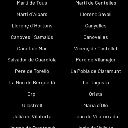
Martí de Tous
Martí de Centelles
Martí d´Albars
Llorenç Savall
Llorenç d´Hortons
Canyelles
Cànoves i Samalús
Canovelles
Canet de Mar
Vicenç de Castellet
Salvador de Guardiola
Pere de Vilamajor
Pere de Torelló
La Pobla de Claramunt
La Nou de Berguedà
La Llagosta
Orpí
Oristà
Ullastrell
Maria d´Oló
Julià de Vilatorta
Joan de Vilatorrada
Jaume de Frontanyà
Iscle de Vallalta