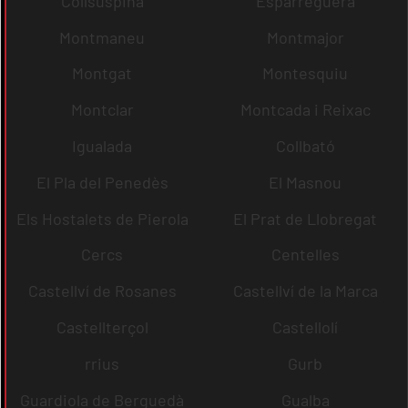
Collsuspina
Esparreguera
Montmaneu
Montmajor
Montgat
Montesquiu
Montclar
Montcada i Reixac
Igualada
Collbató
El Pla del Penedès
El Masnou
Els Hostalets de Pierola
El Prat de Llobregat
Cercs
Centelles
Castellví de Rosanes
Castellví de la Marca
Castellterçol
Castellolí
rrius
Gurb
Guardiola de Berguedà
Gualba