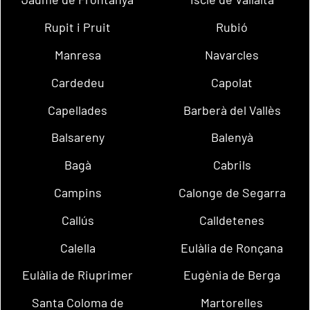
Rupit i Pruit
Rubió
Manresa
Navarcles
Cardedeu
Capolat
Capellades
Barberà del Vallès
Balsareny
Balenyà
Bagà
Cabrils
Campins
Calonge de Segarra
Callús
Calldetenes
Calella
Eulàlia de Ronçana
Eulàlia de Riuprimer
Eugènia de Berga
Santa Coloma de
Martorelles