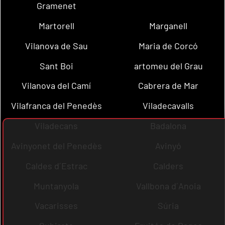
Gramenet
Martorell
Marganell
Vilanova de Sau
Maria de Corcó
Sant Boi
artomeu del Grau
Vilanova del Camí
Cabrera de Mar
Vilafranca del Penedès
Viladecavalls
Viladecans
Badalona
Avinyonet del Penedès
Avinyó
Caldes d´Estrac
Calders
Muntanyola
Vallbona d´Anoia
Vacarisses
Súria