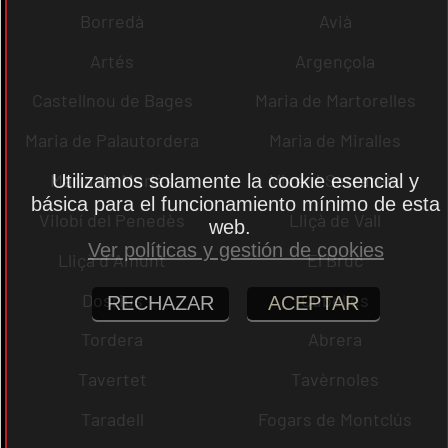
Borredà
Avià
Artés
Argençola
Castellnou de Bages
Maria de Martorelles
Maria de Palautordera
Maria de Miralles
Maria de Merlès
Viver i Serrateix
Utilizamos solamente la cookie esencial y
básica para el funcionamiento mínimo de esta
Vilobí del Penedès
Lliçà de Vall
web.
Ver políticas y gestión de cookies
Lliçà d´Amunt
El Bruc
Dosrius
Cubelles
RECHAZAR
ACEPTAR
Tordera
Abrera
Tavertet
Tavèrnoles
Taradell
Fogars de Montclús