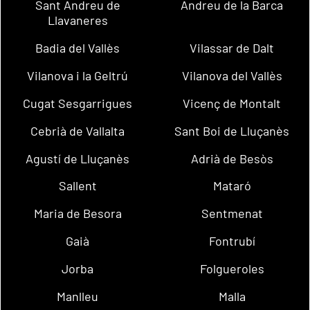
Sant Andreu de
Andreu de la Barca
Llavaneres
Badia del Vallès
Vilassar de Dalt
Vilanova i la Geltrú
Vilanova del Vallès
Cugat Sesgarrigues
Vicenç de Montalt
Cebrià de Vallalta
Sant Boi de Lluçanès
Agustí de Lluçanès
Adrià de Besòs
Sallent
Mataró
Maria de Besora
Sentmenat
Gaià
Fontrubí
Jorba
Folgueroles
Manlleu
Malla