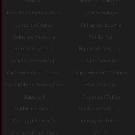
Subirats
Fruitós de Bages
Fost de Campsentelles
Quirze Safaja
Quirze del Vallès
Quirze de Besora
Quintí de Mediona
Pol de Mar
Pere Sallavinera
Hipòlit de Voltregà
Caldes de Montbui
Just Desvern
Sant Feliu de Llobregat
Sant Feliu de Codines
Sant Esteve Sesrovires
Palautordera
Sabadell
Cugat del Vallès
Sadurní d´Anoia
Cecília de Voltregà
Vicenç dels Horts
Vicenç de Torelló
Sadurní d´Osormort
Vilada