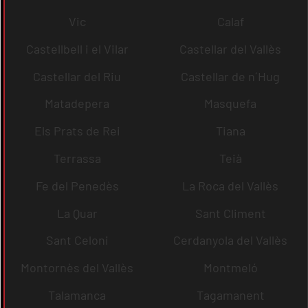
Vic
Calaf
Castellbell i el Vilar
Castellar del Vallès
Castellar del Riu
Castellar de n´Hug
Matadepera
Masquefa
Els Prats de Rei
Tiana
Terrassa
Teià
Fe del Penedès
La Roca del Vallès
La Quar
Sant Climent
Sant Celoni
Cerdanyola del Vallès
Montornès del Vallès
Montmeló
Talamanca
Tagamanent