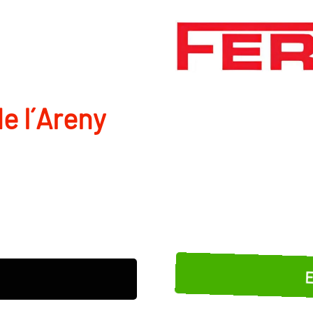
de l´Areny
E