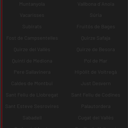
Muntanyola
Vallbona d´Anoia
Vacarisses
Súria
Subirats
Fruitós de Bages
Fost de Campsentelles
Quirze Safaja
Quirze del Vallès
Quirze de Besora
Quintí de Mediona
Pol de Mar
Pere Sallavinera
Hipòlit de Voltregà
Caldes de Montbui
Just Desvern
Sant Feliu de Llobregat
Sant Feliu de Codines
Sant Esteve Sesrovires
Palautordera
Sabadell
Cugat del Vallès