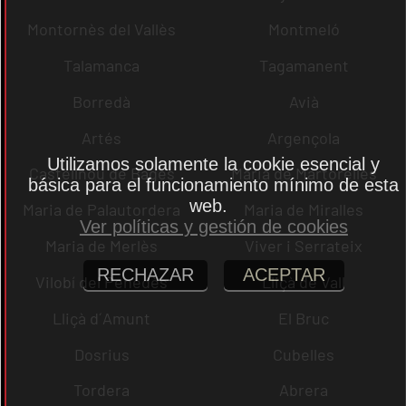
Montornès del Vallès
Montmeló
Talamanca
Tagamanent
Borredà
Avià
Artés
Argençola
Utilizamos solamente la cookie esencial y
Castellnou de Bages
Maria de Martorelles
básica para el funcionamiento mínimo de esta
web.
Maria de Palautordera
Maria de Miralles
Ver políticas y gestión de cookies
Maria de Merlès
Viver i Serrateix
RECHAZAR
ACEPTAR
Vilobí del Penedès
Lliçà de Vall
Lliçà d´Amunt
El Bruc
Dosrius
Cubelles
Tordera
Abrera