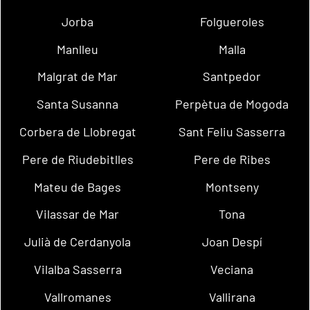
Jorba
Folgueroles
Manlleu
Malla
Malgrat de Mar
Santpedor
Santa Susanna
Perpètua de Mogoda
Corbera de Llobregat
Sant Feliu Sasserra
Pere de Riudebitlles
Pere de Ribes
Mateu de Bages
Montseny
Vilassar de Mar
Tona
Julià de Cerdanyola
Joan Despí
Vilalba Sasserra
Veciana
Vallromanes
Vallirana