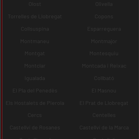
Olost
Olivella
Torrelles de Llobregat
Copons
Collsuspina
Esparreguera
Montmaneu
Montmajor
Montgat
Montesquiu
Montclar
Montcada i Reixac
Igualada
Collbató
El Pla del Penedès
El Masnou
Els Hostalets de Pierola
El Prat de Llobregat
Cercs
Centelles
Castellví de Rosanes
Castellví de la Marca