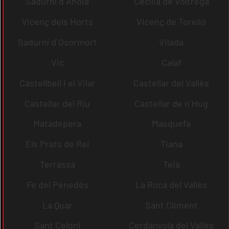
Sadurní d´Anoia
Cecília de Voltregà
Vicenç dels Horts
Vicenç de Torelló
Sadurní d´Osormort
Vilada
Vic
Calaf
Castellbell i el Vilar
Castellar del Vallès
Castellar del Riu
Castellar de n´Hug
Matadepera
Masquefa
Els Prats de Rei
Tiana
Terrassa
Teià
Fe del Penedès
La Roca del Vallès
La Quar
Sant Climent
Sant Celoni
Cerdanyola del Vallès