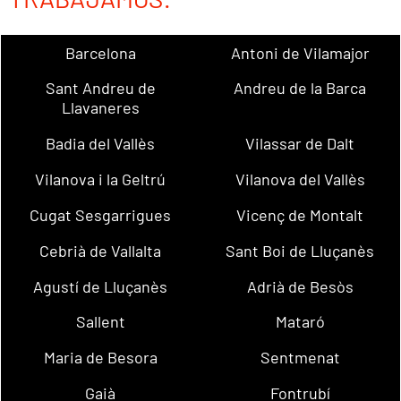
Barcelona
Antoni de Vilamajor
Sant Andreu de
Andreu de la Barca
Llavaneres
Badia del Vallès
Vilassar de Dalt
Vilanova i la Geltrú
Vilanova del Vallès
Cugat Sesgarrigues
Vicenç de Montalt
Cebrià de Vallalta
Sant Boi de Lluçanès
Agustí de Lluçanès
Adrià de Besòs
Sallent
Mataró
Maria de Besora
Sentmenat
Gaià
Fontrubí