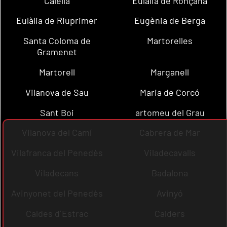
Calella
Eulàlia de Ronçana
Eulàlia de Riuprimer
Eugènia de Berga
Santa Coloma de
Martorelles
Gramenet
Martorell
Marganell
Vilanova de Sau
Maria de Corcó
Sant Boi
artomeu del Grau
Vilanova del Camí
Cabrera de Mar
Vilafranca del Penedès
Viladecavalls
Viladecans
Badalona
Avinyonet del Penedès
Avinyó
Caldes d´Estrac
Calders