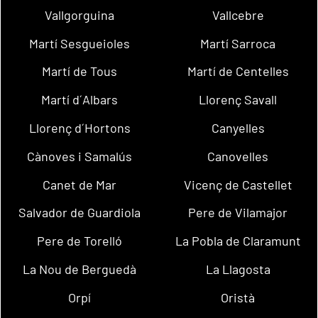
Vallgorguina
Vallcebre
Martí Sesgueioles
Martí Sarroca
Martí de Tous
Martí de Centelles
Martí d´Albars
Llorenç Savall
Llorenç d´Hortons
Canyelles
Cànoves i Samalús
Canovelles
Canet de Mar
Vicenç de Castellet
Salvador de Guardiola
Pere de Vilamajor
Pere de Torelló
La Pobla de Claramunt
La Nou de Berguedà
La Llagosta
Orpí
Oristà