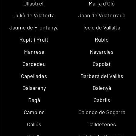
Ullastrell
Maria d´Oló
Julià de Vilatorta
Joan de Vilatorrada
Jaume de Frontanyà
Iscle de Vallalta
Rupit i Pruit
Rubió
Manresa
Navarcles
Cardedeu
Capolat
Capellades
Barberà del Vallès
Balsareny
Balenyà
Bagà
Cabrils
Campins
Calonge de Segarra
Callús
Calldetenes