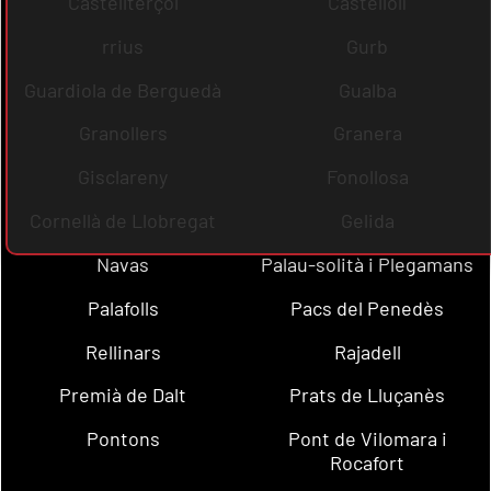
Castellterçol
Castellolí
rrius
Gurb
Guardiola de Berguedà
Gualba
Granollers
Granera
Gisclareny
Fonollosa
Cornellà de Llobregat
Gelida
Navas
Palau-solità i Plegamans
Palafolls
Pacs del Penedès
Rellinars
Rajadell
Premià de Dalt
Prats de Lluçanès
Pontons
Pont de Vilomara i
Rocafort