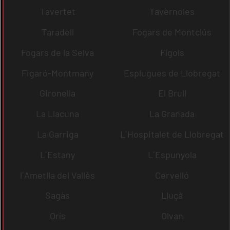
Tavertet
Tavèrnoles
Taradell
Fogars de Montclús
Fogars de la Selva
Fígols
Figaró-Montmany
Esplugues de Llobregat
Gironella
El Brull
La Llacuna
La Granada
La Garriga
L´Hospitalet de Llobregat
L´Estany
L´Espunyola
l´Ametlla del Vallès
Cervelló
Sagàs
Lluçà
Orís
Olvan