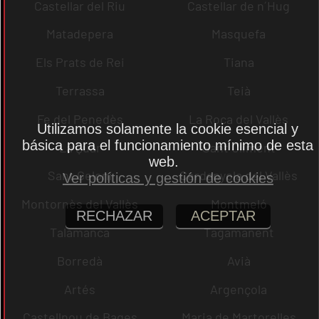
Castellar del Riu
Castellar de n´Hug
Matadepera
Masquefa
Els Prats de Rei
Tiana
Terrassa
Teià
Fe del Penedès
La Roca del Vallès
Utilizamos solamente la cookie esencial y
básica para el funcionamiento mínimo de esta
La Quar
Sant Climent
web.
Sant Celoni
Cerdanyola del Vallès
Ver políticas y gestión de cookies
Montornès del Vallès
Montmeló
RECHAZAR
ACEPTAR
Talamanca
Tagamanent
Borredà
Avià
Artés
Argençola
Castellnou de Bages
Maria de Martorelles