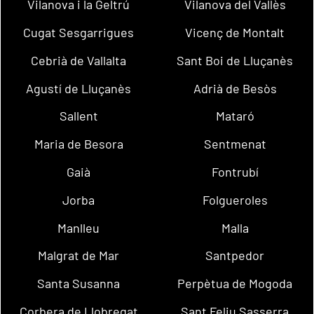
Vilanova i la Geltrú
Vilanova del Vallès
Cugat Sesgarrigues
Vicenç de Montalt
Cebrià de Vallalta
Sant Boi de Lluçanès
Agustí de Lluçanès
Adrià de Besòs
Sallent
Mataró
Maria de Besora
Sentmenat
Gaià
Fontrubí
Jorba
Folgueroles
Manlleu
Malla
Malgrat de Mar
Santpedor
Santa Susanna
Perpètua de Mogoda
Corbera de Llobregat
Sant Feliu Sasserra