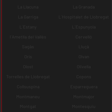
La Llacuna
La Granada
La Garriga
L´Hospitalet de Llobregat
L´Estany
L´Espunyola
l´Ametlla del Vallès
Cervelló
Sagàs
Lluçà
Orís
Olvan
Olost
Olivella
Torrelles de Llobregat
Copons
Collsuspina
Esparreguera
Montmaneu
Montmajor
Montgat
Montesquiu