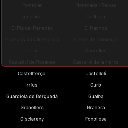
Montclar
Montcada i Reixac
Igualada
Collbató
El Pla del Penedès
El Masnou
Els Hostalets de Pierola
El Prat de Llobregat
Cercs
Centelles
Castellví de Rosanes
Castellví de la Marca
Castellterçol
Castellolí
rrius
Gurb
Guardiola de Berguedà
Gualba
Granollers
Granera
Gisclareny
Fonollosa