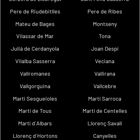
Pere de Riudebitlles
Pere de Ribes
Mateu de Bages
Montseny
Vilassar de Mar
Tona
Julià de Cerdanyola
Joan Despí
Vilalba Sasserra
Veciana
Vallromanes
Vallirana
Vallgorguina
Vallcebre
Martí Sesgueioles
Martí Sarroca
Martí de Tous
Martí de Centelles
Martí d´Albars
Llorenç Savall
Llorenç d´Hortons
Canyelles