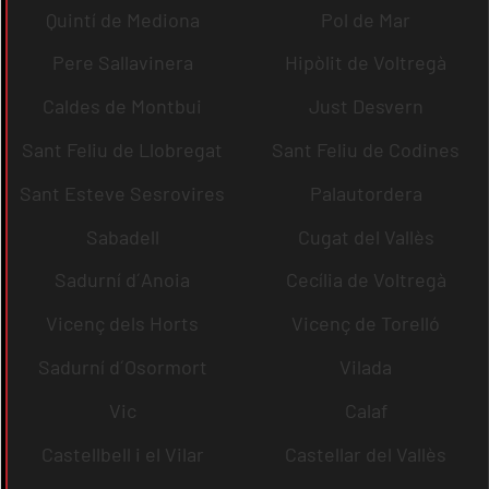
Quintí de Mediona
Pol de Mar
Pere Sallavinera
Hipòlit de Voltregà
Caldes de Montbui
Just Desvern
Sant Feliu de Llobregat
Sant Feliu de Codines
Sant Esteve Sesrovires
Palautordera
Sabadell
Cugat del Vallès
Sadurní d´Anoia
Cecília de Voltregà
Vicenç dels Horts
Vicenç de Torelló
Sadurní d´Osormort
Vilada
Vic
Calaf
Castellbell i el Vilar
Castellar del Vallès