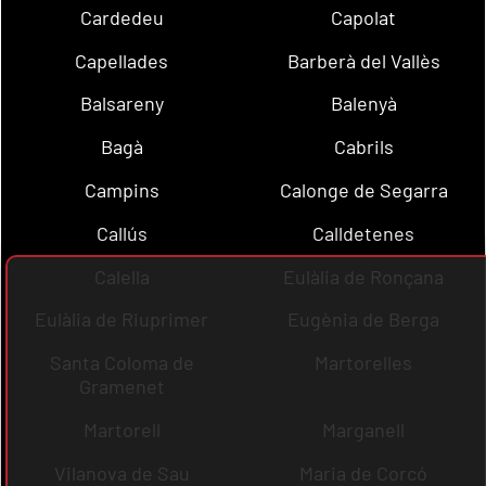
Cardedeu
Capolat
Capellades
Barberà del Vallès
Balsareny
Balenyà
Bagà
Cabrils
Campins
Calonge de Segarra
Callús
Calldetenes
Calella
Eulàlia de Ronçana
Eulàlia de Riuprimer
Eugènia de Berga
Santa Coloma de
Martorelles
Gramenet
Martorell
Marganell
Vilanova de Sau
Maria de Corcó