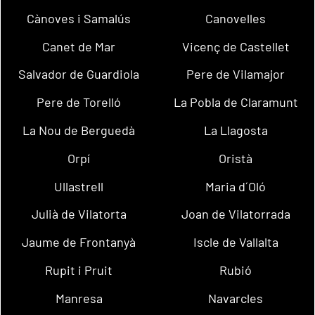
Cànoves i Samalús
Canovelles
Canet de Mar
Vicenç de Castellet
Salvador de Guardiola
Pere de Vilamajor
Pere de Torelló
La Pobla de Claramunt
La Nou de Berguedà
La Llagosta
Orpí
Oristà
Ullastrell
Maria d´Oló
Julià de Vilatorta
Joan de Vilatorrada
Jaume de Frontanyà
Iscle de Vallalta
Rupit i Pruit
Rubió
Manresa
Navarcles