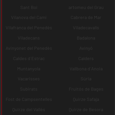
Sant Boi
artomeu del Grau
Vilanova del Camí
Cabrera de Mar
Vilafranca del Penedès
Viladecavalls
Viladecans
Badalona
Avinyonet del Penedès
Avinyó
Caldes d´Estrac
Calders
Muntanyola
Vallbona d´Anoia
Vacarisses
Súria
Subirats
Fruitós de Bages
Fost de Campsentelles
Quirze Safaja
Quirze del Vallès
Quirze de Besora