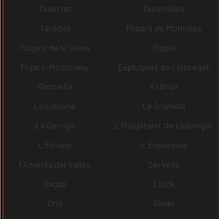
Tavertet
Tavèrnoles
Taradell
Fogars de Montclús
Fogars de la Selva
Fígols
Figaró-Montmany
Esplugues de Llobregat
Gironella
El Brull
La Llacuna
La Granada
La Garriga
L´Hospitalet de Llobregat
L´Estany
L´Espunyola
l´Ametlla del Vallès
Cervelló
Sagàs
Lluçà
Orís
Olvan