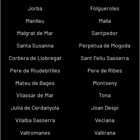
Jorba
Folgueroles
Manlleu
Malla
Malgrat de Mar
Santpedor
Santa Susanna
Perpètua de Mogoda
Corbera de Llobregat
Sant Feliu Sasserra
Pere de Riudebitlles
Pere de Ribes
Mateu de Bages
Montseny
Vilassar de Mar
Tona
Julià de Cerdanyola
Joan Despí
Vilalba Sasserra
Veciana
Vallromanes
Vallirana