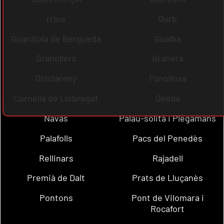
rrius
Gurb
Guardiola de Berguedà
Gualba
Granollers
Granera
Gisclareny
Fonollosa
Cornellà de Llobregat
Gelida
Navas
Palau-solità i Plegamans
Palafolls
Pacs del Penedès
Rellinars
Rajadell
Premià de Dalt
Prats de Lluçanès
Pontons
Pont de Vilomara i
Rocafort