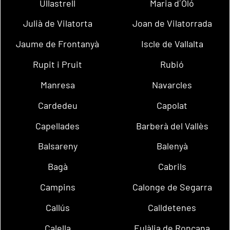
Ullastrell
Maria d´Oló
Julià de Vilatorta
Joan de Vilatorrada
Jaume de Frontanyà
Iscle de Vallalta
Rupit i Pruit
Rubió
Manresa
Navarcles
Cardedeu
Capolat
Capellades
Barberà del Vallès
Balsareny
Balenyà
Bagà
Cabrils
Campins
Calonge de Segarra
Callús
Calldetenes
Calella
Eulàlia de Ronçana