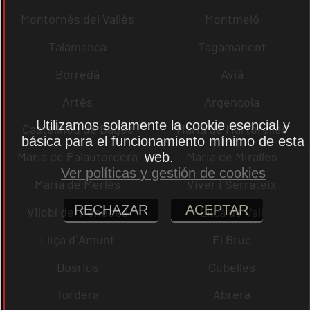
Montornès del Vallès
Montmeló
Talamanca
Tagamanent
Borredà
Avià
Artés
Argençola
Utilizamos solamente la cookie esencial y
Castellnou de Bages
Maria de Martorelles
básica para el funcionamiento mínimo de esta
Maria de Palautordera
Maria de Miralles
web.
Ver políticas y gestión de cookies
Maria de Merlès
Viver i Serrateix
RECHAZAR
ACEPTAR
Vilobí del Penedès
Lliçà de Vall
Lliçà d´Amunt
El Bruc
Dosrius
Cubelles
Tordera
Abrera