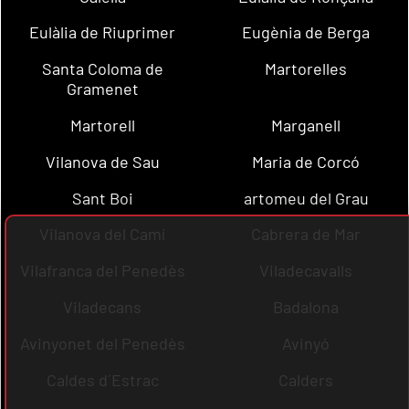
Eulàlia de Riuprimer
Eugènia de Berga
Santa Coloma de
Martorelles
Gramenet
Martorell
Marganell
Vilanova de Sau
Maria de Corcó
Sant Boi
artomeu del Grau
Vilanova del Camí
Cabrera de Mar
Vilafranca del Penedès
Viladecavalls
Viladecans
Badalona
Avinyonet del Penedès
Avinyó
Caldes d´Estrac
Calders