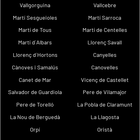
Vallgorguina
Vallcebre
Martí Sesgueioles
Martí Sarroca
Martí de Tous
Martí de Centelles
Martí d´Albars
Llorenç Savall
Llorenç d´Hortons
Canyelles
Cànoves i Samalús
Canovelles
Canet de Mar
Vicenç de Castellet
Salvador de Guardiola
Pere de Vilamajor
Pere de Torelló
La Pobla de Claramunt
La Nou de Berguedà
La Llagosta
Orpí
Oristà