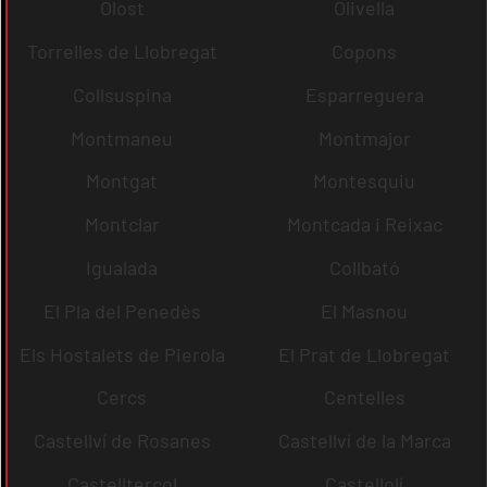
Olost
Olivella
Torrelles de Llobregat
Copons
Collsuspina
Esparreguera
Montmaneu
Montmajor
Montgat
Montesquiu
Montclar
Montcada i Reixac
Igualada
Collbató
El Pla del Penedès
El Masnou
Els Hostalets de Pierola
El Prat de Llobregat
Cercs
Centelles
Castellví de Rosanes
Castellví de la Marca
Castellterçol
Castellolí