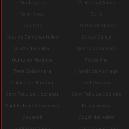
Muntanyola
Vallbona d´Anoia
Vacarisses
Súria
Subirats
Fruitós de Bages
Fost de Campsentelles
Quirze Safaja
Quirze del Vallès
Quirze de Besora
Quintí de Mediona
Pol de Mar
Pere Sallavinera
Hipòlit de Voltregà
Caldes de Montbui
Just Desvern
Sant Feliu de Llobregat
Sant Feliu de Codines
Sant Esteve Sesrovires
Palautordera
Sabadell
Cugat del Vallès
Sadurní d´Anoia
Cecília de Voltregà