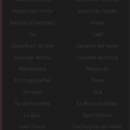
Vicenç dels Horts
Vicenç de Torelló
Sadurní d´Osormort
Vilada
Vic
Calaf
Castellbell i el Vilar
Castellar del Vallès
Castellar del Riu
Castellar de n´Hug
Matadepera
Masquefa
Els Prats de Rei
Tiana
Terrassa
Teià
Fe del Penedès
La Roca del Vallès
La Quar
Sant Climent
Sant Celoni
Cerdanyola del Vallès