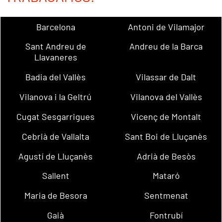
Barcelona
Antoni de Vilamajor
Sant Andreu de
Andreu de la Barca
Llavaneres
Badia del Vallès
Vilassar de Dalt
Vilanova i la Geltrú
Vilanova del Vallès
Cugat Sesgarrigues
Vicenç de Montalt
Cebrià de Vallalta
Sant Boi de Lluçanès
Agustí de Lluçanès
Adrià de Besòs
Sallent
Mataró
Maria de Besora
Sentmenat
Gaià
Fontrubí