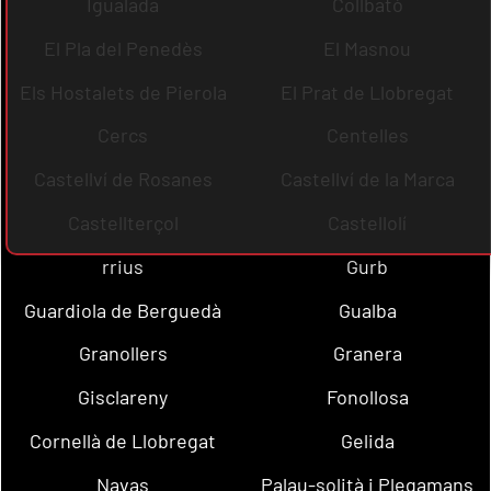
Igualada
Collbató
El Pla del Penedès
El Masnou
Els Hostalets de Pierola
El Prat de Llobregat
Cercs
Centelles
Castellví de Rosanes
Castellví de la Marca
Castellterçol
Castellolí
rrius
Gurb
Guardiola de Berguedà
Gualba
Granollers
Granera
Gisclareny
Fonollosa
Cornellà de Llobregat
Gelida
Navas
Palau-solità i Plegamans