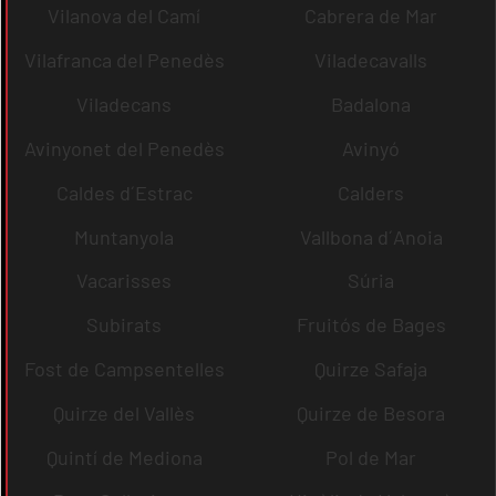
Vilanova del Camí
Cabrera de Mar
Vilafranca del Penedès
Viladecavalls
Viladecans
Badalona
Avinyonet del Penedès
Avinyó
Caldes d´Estrac
Calders
Muntanyola
Vallbona d´Anoia
Vacarisses
Súria
Subirats
Fruitós de Bages
Fost de Campsentelles
Quirze Safaja
Quirze del Vallès
Quirze de Besora
Quintí de Mediona
Pol de Mar