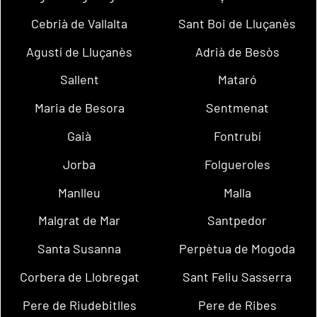
Cebrià de Vallalta
Sant Boi de Lluçanès
Agustí de Lluçanès
Adrià de Besòs
Sallent
Mataró
Maria de Besora
Sentmenat
Gaià
Fontrubí
Jorba
Folgueroles
Manlleu
Malla
Malgrat de Mar
Santpedor
Santa Susanna
Perpètua de Mogoda
Corbera de Llobregat
Sant Feliu Sasserra
Pere de Riudebitlles
Pere de Ribes