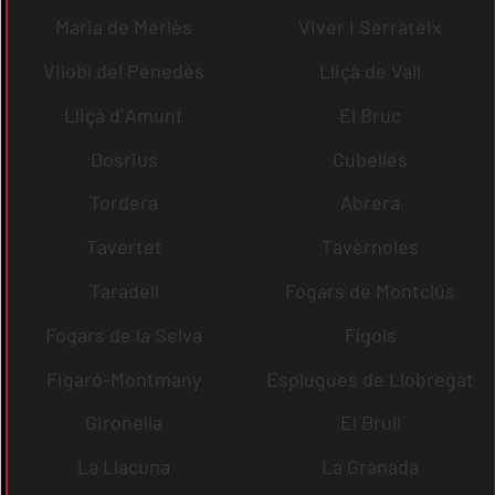
Maria de Merlès
Viver i Serrateix
Vilobí del Penedès
Lliçà de Vall
Lliçà d´Amunt
El Bruc
Dosrius
Cubelles
Tordera
Abrera
Tavertet
Tavèrnoles
Taradell
Fogars de Montclús
Fogars de la Selva
Fígols
Figaró-Montmany
Esplugues de Llobregat
Gironella
El Brull
La Llacuna
La Granada