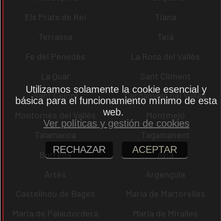
Els Prats de Rei
Tiana
Terrassa
Teià
Fe del Penedès
La Roca del Vallès
La Quar
Sant Climent
Utilizamos solamente la cookie esencial y
Sant Celoni
Cerdanyola del Vallès
básica para el funcionamiento mínimo de esta
web.
Montornès del Vallès
Montmeló
Ver políticas y gestión de cookies
Talamanca
Tagamanent
RECHAZAR
ACEPTAR
Borredà
Avià
Artés
Argençola
Castellnou de Bages
Maria de Martorelles
Maria de Palautordera
Maria de Miralles