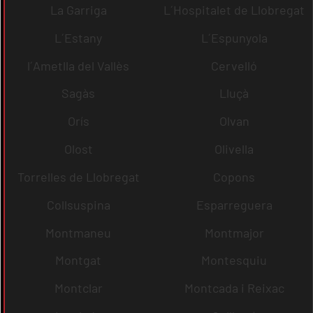
La Garriga
L´Hospitalet de Llobregat
L´Estany
L´Espunyola
l´Ametlla del Vallès
Cervelló
Sagàs
Lluçà
Orís
Olvan
Olost
Olivella
Torrelles de Llobregat
Copons
Collsuspina
Esparreguera
Montmaneu
Montmajor
Montgat
Montesquiu
Montclar
Montcada i Reixac