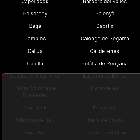
Capellades
Barberà del Vallès
Balsareny
Balenyà
Bagà
Cabrils
Campins
Calonge de Segarra
Callús
Calldetenes
Calella
Eulàlia de Ronçana
Eulàlia de Riuprimer
Eugènia de Berga
Santa Coloma de
Martorelles
Gramenet
Martorell
Marganell
Vilanova de Sau
Maria de Corcó
Sant Boi
artomeu del Grau