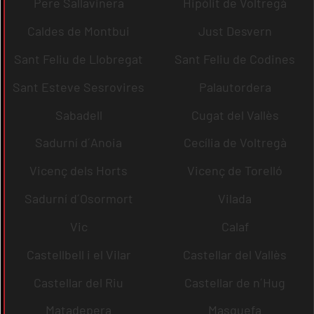
Pere Sallavinera
Hipòlit de Voltregà
Caldes de Montbui
Just Desvern
Sant Feliu de Llobregat
Sant Feliu de Codines
Sant Esteve Sesrovires
Palautordera
Sabadell
Cugat del Vallès
Sadurní d´Anoia
Cecília de Voltregà
Vicenç dels Horts
Vicenç de Torelló
Sadurní d´Osormort
Vilada
Vic
Calaf
Castellbell i el Vilar
Castellar del Vallès
Castellar del Riu
Castellar de n´Hug
Matadepera
Masquefa