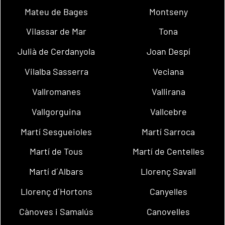
Mateu de Bages
Montseny
Vilassar de Mar
Tona
Julià de Cerdanyola
Joan Despí
Vilalba Sasserra
Veciana
Vallromanes
Vallirana
Vallgorguina
Vallcebre
Martí Sesgueioles
Martí Sarroca
Martí de Tous
Martí de Centelles
Martí d´Albars
Llorenç Savall
Llorenç d´Hortons
Canyelles
Cànoves i Samalús
Canovelles