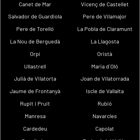
Canet de Mar
Vicenç de Castellet
Salvador de Guardiola
Pere de Vilamajor
Pere de Torelló
La Pobla de Claramunt
La Nou de Berguedà
La Llagosta
Orpí
Oristà
Ullastrell
Maria d´Oló
Julià de Vilatorta
Joan de Vilatorrada
Jaume de Frontanyà
Iscle de Vallalta
Rupit i Pruit
Rubió
Manresa
Navarcles
Cardedeu
Capolat