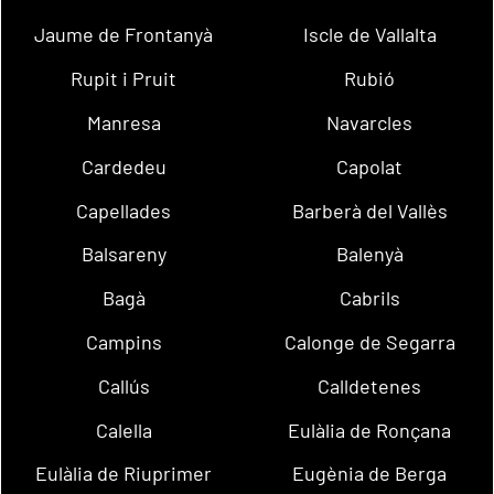
Jaume de Frontanyà
Iscle de Vallalta
Rupit i Pruit
Rubió
Manresa
Navarcles
Cardedeu
Capolat
Capellades
Barberà del Vallès
Balsareny
Balenyà
Bagà
Cabrils
Campins
Calonge de Segarra
Callús
Calldetenes
Calella
Eulàlia de Ronçana
Eulàlia de Riuprimer
Eugènia de Berga