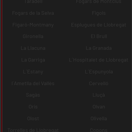
Taradell
Fogars de Montclús
Fogars de la Selva
Fígols
Figaró-Montmany
Esplugues de Llobregat
Gironella
El Brull
La Llacuna
La Granada
La Garriga
L´Hospitalet de Llobregat
L´Estany
L´Espunyola
l´Ametlla del Vallès
Cervelló
Sagàs
Lluçà
Orís
Olvan
Olost
Olivella
Torrelles de Llobregat
Copons