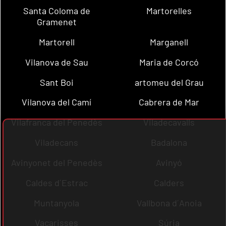
Santa Coloma de
Martorelles
Gramenet
Martorell
Marganell
Vilanova de Sau
Maria de Corcó
Sant Boi
artomeu del Grau
Vilanova del Camí
Cabrera de Mar
Vilafranca del Penedès
Viladecavalls
Viladecans
Badalona
Avinyonet del Penedès
Avinyó
Caldes d´Estrac
Calders
Muntanyola
Vallbona d´Anoia
Vacarisses
Súria