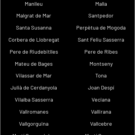
Manlleu
Malla
Malgrat de Mar
Santpedor
Santa Susanna
Perpètua de Mogoda
Corbera de Llobregat
Sant Feliu Sasserra
Pere de Riudebitlles
Pere de Ribes
Mateu de Bages
Montseny
Vilassar de Mar
Tona
Julià de Cerdanyola
Joan Despí
Vilalba Sasserra
Veciana
Vallromanes
Vallirana
Vallgorguina
Vallcebre