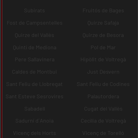
Subirats
Fruitós de Bages
Fost de Campsentelles
Quirze Safaja
Quirze del Vallès
Quirze de Besora
Quintí de Mediona
Pol de Mar
Pere Sallavinera
Hipòlit de Voltregà
Caldes de Montbui
Just Desvern
Sant Feliu de Llobregat
Sant Feliu de Codines
Sant Esteve Sesrovires
Palautordera
Sabadell
Cugat del Vallès
Sadurní d´Anoia
Cecília de Voltregà
Vicenç dels Horts
Vicenç de Torelló