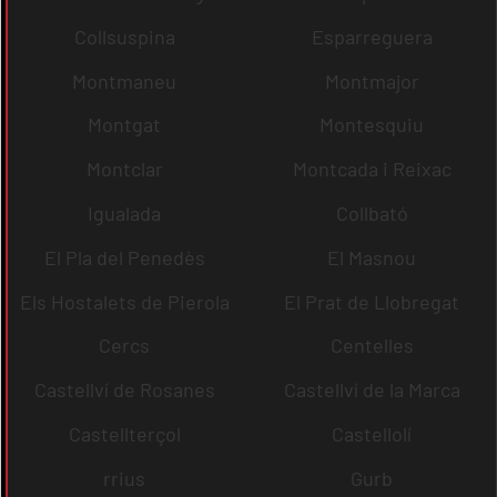
Collsuspina
Esparreguera
Montmaneu
Montmajor
Montgat
Montesquiu
Montclar
Montcada i Reixac
Igualada
Collbató
El Pla del Penedès
El Masnou
Els Hostalets de Pierola
El Prat de Llobregat
Cercs
Centelles
Castellví de Rosanes
Castellví de la Marca
Castellterçol
Castellolí
rrius
Gurb