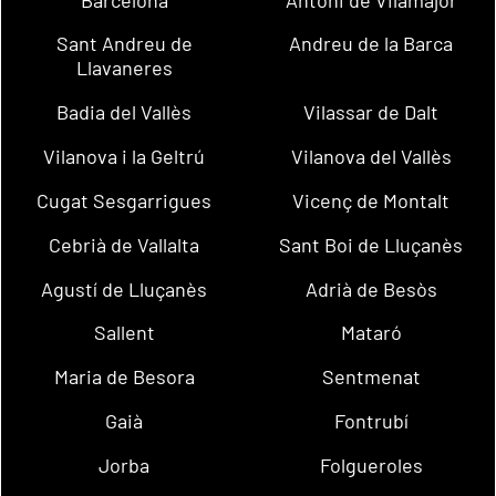
Sant Andreu de
Andreu de la Barca
Llavaneres
Badia del Vallès
Vilassar de Dalt
Vilanova i la Geltrú
Vilanova del Vallès
Cugat Sesgarrigues
Vicenç de Montalt
Cebrià de Vallalta
Sant Boi de Lluçanès
Agustí de Lluçanès
Adrià de Besòs
Sallent
Mataró
Maria de Besora
Sentmenat
Gaià
Fontrubí
Jorba
Folgueroles