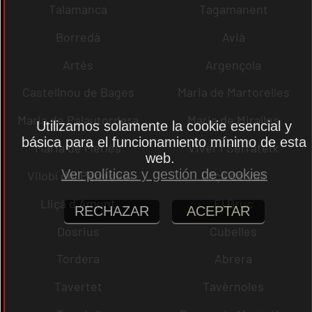
Talamanca
Tagamanent
Borredà
Avià
Artés
Argençola
Castellnou de Bages
Maria de Martorelles
Maria de Palautordera
Maria de Miralles
Utilizamos solamente la cookie esencial y
básica para el funcionamiento mínimo de esta
Maria de Merlès
Viver i Serrateix
web.
Ver políticas y gestión de cookies
Vilobí del Penedès
Lliçà de Vall
Lliçà d´Amunt
El Bruc
RECHAZAR
ACEPTAR
Dosrius
Cubelles
Tordera
Abrera
Tavertet
Tavèrnoles