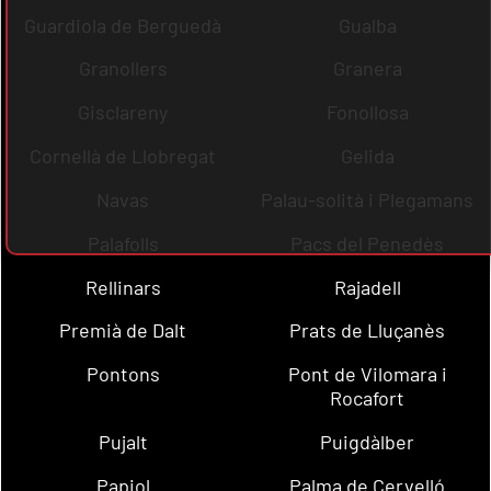
Guardiola de Berguedà
Gualba
Granollers
Granera
Gisclareny
Fonollosa
Cornellà de Llobregat
Gelida
Navas
Palau-solità i Plegamans
Palafolls
Pacs del Penedès
Rellinars
Rajadell
Premià de Dalt
Prats de Lluçanès
Pontons
Pont de Vilomara i
Rocafort
Pujalt
Puigdàlber
Papiol
Palma de Cervelló