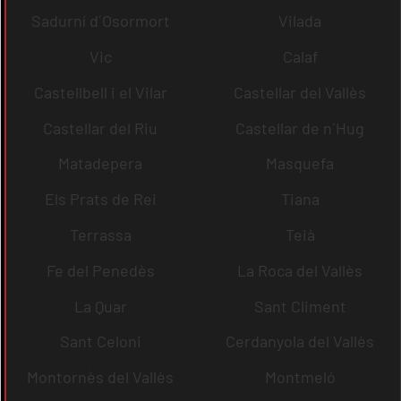
Sadurní d´Osormort
Vilada
Vic
Calaf
Castellbell i el Vilar
Castellar del Vallès
Castellar del Riu
Castellar de n´Hug
Matadepera
Masquefa
Els Prats de Rei
Tiana
Terrassa
Teià
Fe del Penedès
La Roca del Vallès
La Quar
Sant Climent
Sant Celoni
Cerdanyola del Vallès
Montornès del Vallès
Montmeló