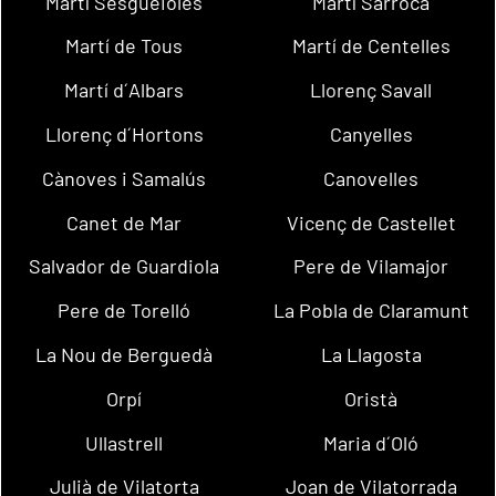
Martí Sesgueioles
Martí Sarroca
Martí de Tous
Martí de Centelles
Martí d´Albars
Llorenç Savall
Llorenç d´Hortons
Canyelles
Cànoves i Samalús
Canovelles
Canet de Mar
Vicenç de Castellet
Salvador de Guardiola
Pere de Vilamajor
Pere de Torelló
La Pobla de Claramunt
La Nou de Berguedà
La Llagosta
Orpí
Oristà
Ullastrell
Maria d´Oló
Julià de Vilatorta
Joan de Vilatorrada