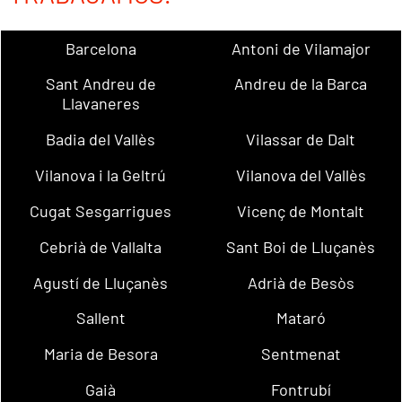
Barcelona
Antoni de Vilamajor
Sant Andreu de
Andreu de la Barca
Llavaneres
Badia del Vallès
Vilassar de Dalt
Vilanova i la Geltrú
Vilanova del Vallès
Cugat Sesgarrigues
Vicenç de Montalt
Cebrià de Vallalta
Sant Boi de Lluçanès
Agustí de Lluçanès
Adrià de Besòs
Sallent
Mataró
Maria de Besora
Sentmenat
Gaià
Fontrubí