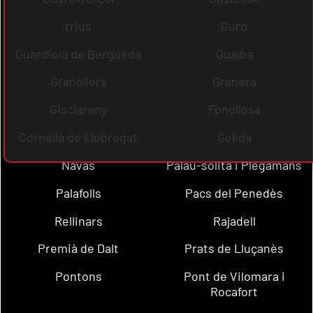
rrius
Gurb
Guardiola de Berguedà
Gualba
Granollers
Granera
Gisclareny
Fonollosa
Cornellà de Llobregat
Gelida
Navas
Palau-solità i Plegamans
Palafolls
Pacs del Penedès
Rellinars
Rajadell
Premià de Dalt
Prats de Lluçanès
Pontons
Pont de Vilomara i
Rocafort