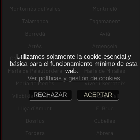
Montornès del Vallès
Montmeló
Talamanca
Tagamanent
Borredà
Avià
Artés
Argençola
Utilizamos solamente la cookie esencial y
Castellnou de Bages
Maria de Martorelles
básica para el funcionamiento mínimo de esta
Maria de Palautordera
Maria de Miralles
web.
Ver políticas y gestión de cookies
Maria de Merlès
Viver i Serrateix
RECHAZAR
ACEPTAR
Vilobí del Penedès
Lliçà de Vall
Lliçà d´Amunt
El Bruc
Dosrius
Cubelles
Tordera
Abrera