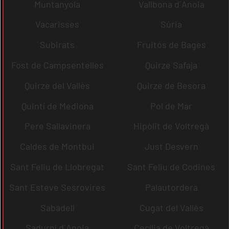
Muntanyola
Vallbona d´Anoia
Vacarisses
Súria
Subirats
Fruitós de Bages
Fost de Campsentelles
Quirze Safaja
Quirze del Vallès
Quirze de Besora
Quintí de Mediona
Pol de Mar
Pere Sallavinera
Hipòlit de Voltregà
Caldes de Montbui
Just Desvern
Sant Feliu de Llobregat
Sant Feliu de Codines
Sant Esteve Sesrovires
Palautordera
Sabadell
Cugat del Vallès
Sadurní d´Anoia
Cecília de Voltregà