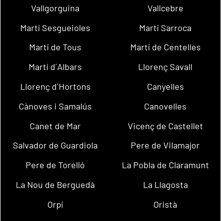
Vallgorguina
Vallcebre
Martí Sesgueioles
Martí Sarroca
Martí de Tous
Martí de Centelles
Martí d´Albars
Llorenç Savall
Llorenç d´Hortons
Canyelles
Cànoves i Samalús
Canovelles
Canet de Mar
Vicenç de Castellet
Salvador de Guardiola
Pere de Vilamajor
Pere de Torelló
La Pobla de Claramunt
La Nou de Berguedà
La Llagosta
Orpí
Oristà