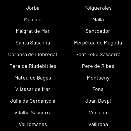
Jorba
Folgueroles
Manlleu
Malla
Malgrat de Mar
Santpedor
Santa Susanna
Perpètua de Mogoda
Corbera de Llobregat
Sant Feliu Sasserra
Pere de Riudebitlles
Pere de Ribes
Mateu de Bages
Montseny
Vilassar de Mar
Tona
Julià de Cerdanyola
Joan Despí
Vilalba Sasserra
Veciana
Vallromanes
Vallirana