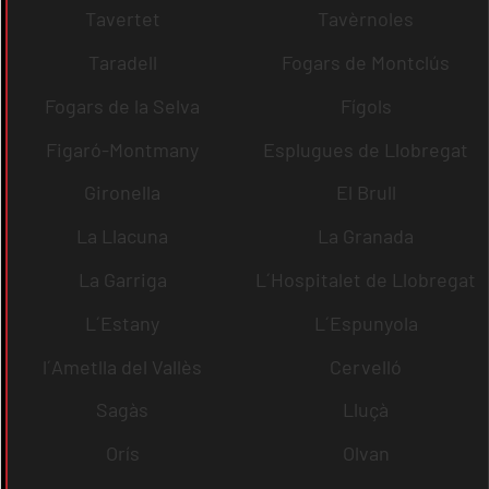
Tavertet
Tavèrnoles
Taradell
Fogars de Montclús
Fogars de la Selva
Fígols
Figaró-Montmany
Esplugues de Llobregat
Gironella
El Brull
La Llacuna
La Granada
La Garriga
L´Hospitalet de Llobregat
L´Estany
L´Espunyola
l´Ametlla del Vallès
Cervelló
Sagàs
Lluçà
Orís
Olvan