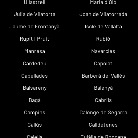
Ullastrell
Maria d´Oló
Julià de Vilatorta
Joan de Vilatorrada
Jaume de Frontanyà
Iscle de Vallalta
Rupit i Pruit
Rubió
Manresa
Navarcles
Cardedeu
Capolat
Capellades
Barberà del Vallès
Balsareny
Balenyà
Bagà
Cabrils
Campins
Calonge de Segarra
Callús
Calldetenes
Calella
Eulàlia de Ronçana