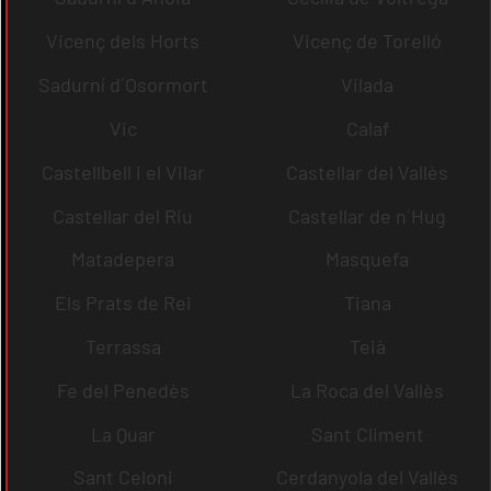
Vicenç dels Horts
Vicenç de Torelló
Sadurní d´Osormort
Vilada
Vic
Calaf
Castellbell i el Vilar
Castellar del Vallès
Castellar del Riu
Castellar de n´Hug
Matadepera
Masquefa
Els Prats de Rei
Tiana
Terrassa
Teià
Fe del Penedès
La Roca del Vallès
La Quar
Sant Climent
Sant Celoni
Cerdanyola del Vallès