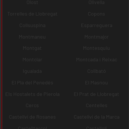
Olost
Olivella
Torrelles de Llobregat
Copons
Collsuspina
Esparreguera
Montmaneu
Montmajor
Montgat
Montesquiu
Montclar
Montcada i Reixac
Igualada
Collbató
El Pla del Penedès
El Masnou
Els Hostalets de Pierola
El Prat de Llobregat
Cercs
Centelles
Castellví de Rosanes
Castellví de la Marca
Castellterçol
Castellolí