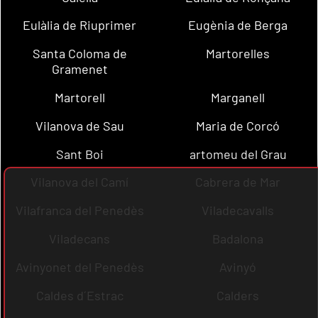
Eulàlia de Riuprimer
Eugènia de Berga
Santa Coloma de
Martorelles
Gramenet
Martorell
Marganell
Vilanova de Sau
Maria de Corcó
Sant Boi
artomeu del Grau
Vilanova del Camí
Cabrera de Mar
Vilafranca del Penedès
Viladecavalls
Viladecans
Badalona
Avinyonet del Penedès
Avinyó
Caldes d´Estrac
Calders