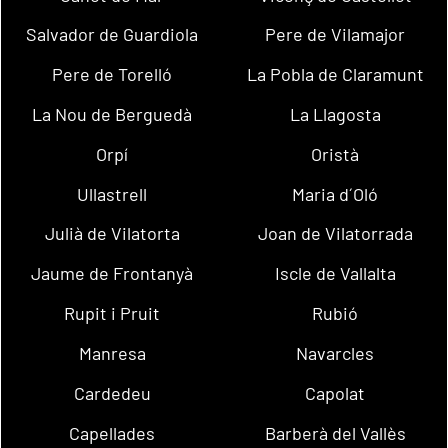
Salvador de Guardiola
Pere de Vilamajor
Pere de Torelló
La Pobla de Claramunt
La Nou de Berguedà
La Llagosta
Orpí
Oristà
Ullastrell
Maria d´Oló
Julià de Vilatorta
Joan de Vilatorrada
Jaume de Frontanyà
Iscle de Vallalta
Rupit i Pruit
Rubió
Manresa
Navarcles
Cardedeu
Capolat
Capellades
Barberà del Vallès