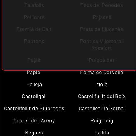
Palafolls
Pacs del Penedès
Rellinars
Rajadell
Premià de Dalt
Prats de Lluçanès
Pontons
Pont de Vilomara i
Rocafort
Pujalt
Puigdàlber
Papiol
Palma de Cervelló
Pallejà
Moià
Castellgalí
Castellfullit del Boix
Castellfollit de Riubregós
Castellet i la Gornal
Castell de l´Areny
Puig-reig
Begues
Gallifa