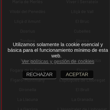
Maria de Merlès
Viver i Serrateix
Vilobí del Penedès
Lliçà de Vall
Lliçà d´Amunt
El Bruc
Dosrius
Cubelles
Tordera
Abrera
Utilizamos solamente la cookie esencial y
básica para el funcionamiento mínimo de esta
Tavertet
Tavèrnoles
web.
Taradell
Fogars de Montclús
Ver políticas y gestión de cookies
Fogars de la Selva
Fígols
RECHAZAR
ACEPTAR
Figaró-Montmany
Esplugues de Llobregat
Gironella
El Brull
La Llacuna
La Granada
La Garriga
L´Hospitalet de Llobregat