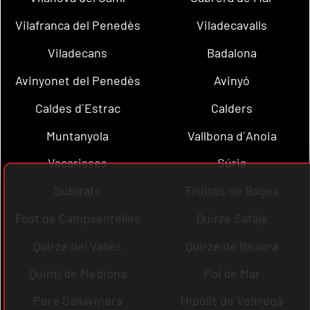
Vilafranca del Penedès
Viladecavalls
Viladecans
Badalona
Avinyonet del Penedès
Avinyó
Caldes d´Estrac
Calders
Muntanyola
Vallbona d´Anoia
Vacarisses
Súria
Subirats
Fruitós de Bages
Fost de Campsentelles
Quirze Safaja
Quirze del Vallès
Quirze de Besora
Quintí de Mediona
Pol de Mar
Pere Sallavinera
Hipòlit de Voltregà