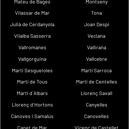
Mateu de Bages
Montseny
Vilassar de Mar
Tona
Julià de Cerdanyola
Joan Despí
Vilalba Sasserra
Veciana
Vallromanes
Vallirana
Vallgorguina
Vallcebre
Martí Sesgueioles
Martí Sarroca
Martí de Tous
Martí de Centelles
Martí d´Albars
Llorenç Savall
Llorenç d´Hortons
Canyelles
Cànoves i Samalús
Canovelles
Canet de Mar
Vicenç de Castellet