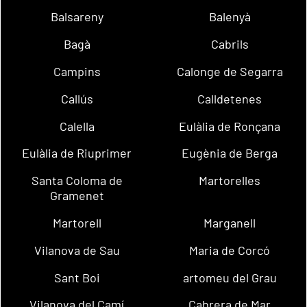
Balsareny
Balenyà
Bagà
Cabrils
Campins
Calonge de Segarra
Callús
Calldetenes
Calella
Eulàlia de Ronçana
Eulàlia de Riuprimer
Eugènia de Berga
Santa Coloma de
Martorelles
Gramenet
Martorell
Marganell
Vilanova de Sau
Maria de Corcó
Sant Boi
artomeu del Grau
Vilanova del Camí
Cabrera de Mar