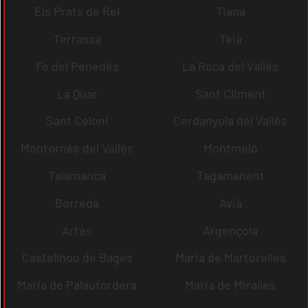
Els Prats de Rei
Tiana
Terrassa
Teià
Fe del Penedès
La Roca del Vallès
La Quar
Sant Climent
Sant Celoni
Cerdanyola del Vallès
Montornès del Vallès
Montmeló
Talamanca
Tagamanent
Borredà
Avià
Artés
Argençola
Castellnou de Bages
Maria de Martorelles
Maria de Palautordera
Maria de Miralles