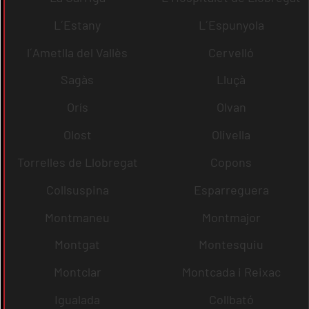
L´Estany
L´Espunyola
l´Ametlla del Vallès
Cervelló
Sagàs
Lluçà
Orís
Olvan
Olost
Olivella
Torrelles de Llobregat
Copons
Collsuspina
Esparreguera
Montmaneu
Montmajor
Montgat
Montesquiu
Montclar
Montcada i Reixac
Igualada
Collbató