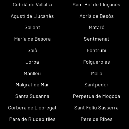
Cebrià de Vallalta
Sant Boi de Lluçanès
Agustí de Lluçanès
Adrià de Besòs
Sallent
Mataró
Maria de Besora
Sentmenat
Gaià
Fontrubí
Jorba
Folgueroles
Manlleu
Malla
Malgrat de Mar
Santpedor
Santa Susanna
Perpètua de Mogoda
Corbera de Llobregat
Sant Feliu Sasserra
Pere de Riudebitlles
Pere de Ribes