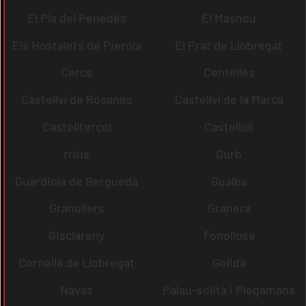
El Pla del Penedès
El Masnou
Els Hostalets de Pierola
El Prat de Llobregat
Cercs
Centelles
Castellví de Rosanes
Castellví de la Marca
Castellterçol
Castellolí
rrius
Gurb
Guardiola de Berguedà
Gualba
Granollers
Granera
Gisclareny
Fonollosa
Cornellà de Llobregat
Gelida
Navas
Palau-solità i Plegamans