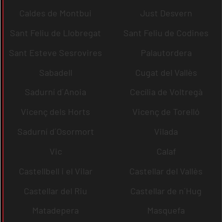
Caldes de Montbui
Just Desvern
Sant Feliu de Llobregat
Sant Feliu de Codines
Sant Esteve Sesrovires
Palautordera
Sabadell
Cugat del Vallès
Sadurní d´Anoia
Cecília de Voltregà
Vicenç dels Horts
Vicenç de Torelló
Sadurní d´Osormort
Vilada
Vic
Calaf
Castellbell i el Vilar
Castellar del Vallès
Castellar del Riu
Castellar de n´Hug
Matadepera
Masquefa