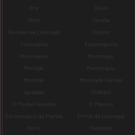
Orís
Olvan
Olost
Olivella
Torrelles de Llobregat
Copons
Collsuspina
Esparreguera
Montmaneu
Montmajor
Montgat
Montesquiu
Montclar
Montcada i Reixac
Igualada
Collbató
El Pla del Penedès
El Masnou
Els Hostalets de Pierola
El Prat de Llobregat
Cercs
Centelles