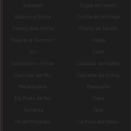
Sabadell
Cugat del Vallès
Sadurní d´Anoia
Cecília de Voltregà
Vicenç dels Horts
Vicenç de Torelló
Sadurní d´Osormort
Vilada
Vic
Calaf
Castellbell i el Vilar
Castellar del Vallès
Castellar del Riu
Castellar de n´Hug
Matadepera
Masquefa
Els Prats de Rei
Tiana
Terrassa
Teià
Fe del Penedès
La Roca del Vallès