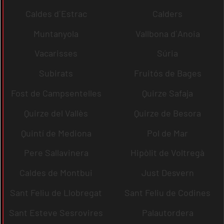
Caldes d´Estrac
Calders
Muntanyola
Vallbona d´Anoia
Vacarisses
Súria
Subirats
Fruitós de Bages
Fost de Campsentelles
Quirze Safaja
Quirze del Vallès
Quirze de Besora
Quintí de Mediona
Pol de Mar
Pere Sallavinera
Hipòlit de Voltregà
Caldes de Montbui
Just Desvern
Sant Feliu de Llobregat
Sant Feliu de Codines
Sant Esteve Sesrovires
Palautordera