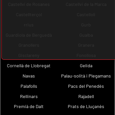
Castellví de Rosanes
Castellví de la Marca
Castellterçol
Castellolí
rrius
Gurb
Guardiola de Berguedà
Gualba
Granollers
Granera
Gisclareny
Fonollosa
Cornellà de Llobregat
Gelida
Navas
Palau-solità i Plegamans
Palafolls
Pacs del Penedès
Rellinars
Rajadell
Premià de Dalt
Prats de Lluçanès