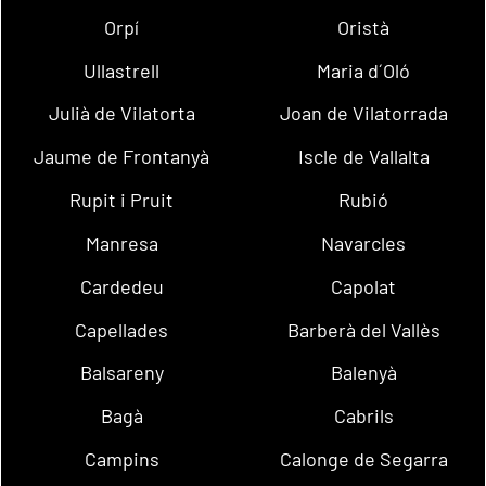
Orpí
Oristà
Ullastrell
Maria d´Oló
Julià de Vilatorta
Joan de Vilatorrada
Jaume de Frontanyà
Iscle de Vallalta
Rupit i Pruit
Rubió
Manresa
Navarcles
Cardedeu
Capolat
Capellades
Barberà del Vallès
Balsareny
Balenyà
Bagà
Cabrils
Campins
Calonge de Segarra