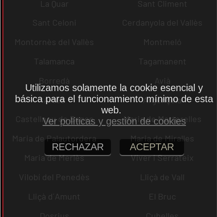
La Quar
Sant Climent
Sant Celoni
Cerdanyola del Vallès
Montornès del Vallès
Montmeló
Talamanca
Tagamanent
Borredà
Avià
Utilizamos solamente la cookie esencial y
básica para el funcionamiento mínimo de esta
Artés
Argençola
web.
Castellnou de Bages
Maria de Martorelles
Ver políticas y gestión de cookies
Maria de Palautordera
Maria de Miralles
RECHAZAR
ACEPTAR
Maria de Merlès
Viver i Serrateix
Vilobí del Penedès
Lliçà de Vall
Lliçà d´Amunt
El Bruc
Dosrius
Cubelles