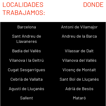
LOCALIDADES DONDE
TRABAJAMOS:
Barcelona
Antoni de Vilamajor
Sant Andreu de
Andreu de la Barca
Llavaneres
Badia del Vallès
Vilassar de Dalt
Vilanova i la Geltrú
Vilanova del Vallès
Cugat Sesgarrigues
Vicenç de Montalt
Cebrià de Vallalta
Sant Boi de Lluçanès
Agustí de Lluçanès
Adrià de Besòs
Sallent
Mataró