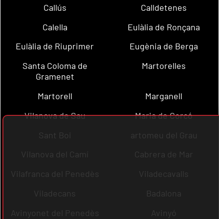
Callús
Calldetenes
Calella
Eulàlia de Ronçana
Eulàlia de Riuprimer
Eugènia de Berga
Santa Coloma de
Martorelles
Gramenet
Martorell
Marganell
Vilanova de Sau
Maria de Corcó
Sant Boi
artomeu del Grau
Vilanova del Camí
Cabrera de Mar
Vilafranca del Penedès
Viladecavalls
Viladecans
Badalona
Avinyonet del Penedès
Avinyó