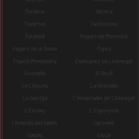
Tordera
Abrera
Tavertet
Tavèrnoles
Taradell
Fogars de Montclús
Fogars de la Selva
Fígols
Figaró-Montmany
Esplugues de Llobregat
Gironella
El Brull
La Llacuna
La Granada
La Garriga
L´Hospitalet de Llobregat
L´Estany
L´Espunyola
l´Ametlla del Vallès
Cervelló
Sagàs
Lluçà