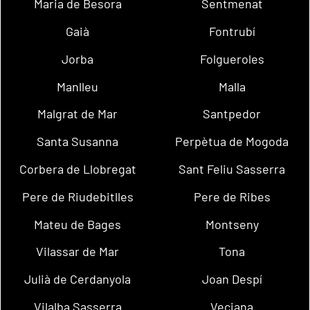
Maria de Besora
Sentmenat
Gaià
Fontrubí
Jorba
Folgueroles
Manlleu
Malla
Malgrat de Mar
Santpedor
Santa Susanna
Perpètua de Mogoda
Corbera de Llobregat
Sant Feliu Sasserra
Pere de Riudebitlles
Pere de Ribes
Mateu de Bages
Montseny
Vilassar de Mar
Tona
Julià de Cerdanyola
Joan Despí
Vilalba Sasserra
Veciana