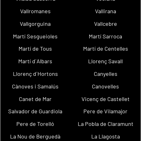
Vallromanes
Vallirana
Vallgorguina
Vallcebre
Martí Sesgueioles
Martí Sarroca
Martí de Tous
Martí de Centelles
Martí d´Albars
Llorenç Savall
Llorenç d´Hortons
Canyelles
Cànoves i Samalús
Canovelles
Canet de Mar
Vicenç de Castellet
Salvador de Guardiola
Pere de Vilamajor
Pere de Torelló
La Pobla de Claramunt
La Nou de Berguedà
La Llagosta