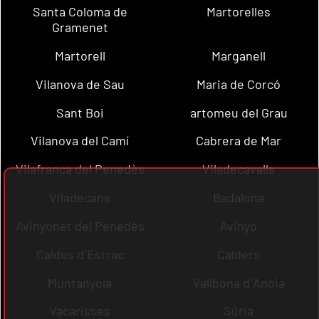
Santa Coloma de
Martorelles
Gramenet
Martorell
Marganell
Vilanova de Sau
Maria de Corcó
Sant Boi
artomeu del Grau
Vilanova del Camí
Cabrera de Mar
Vilafranca del Penedès
Viladecavalls
Viladecans
Badalona
Avinyonet del Penedès
Avinyó
Caldes d´Estrac
Calders
Muntanyola
Vallbona d´Anoia
Vacarisses
Súria