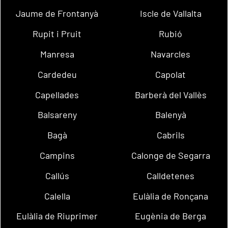
Jaume de Frontanyà
Iscle de Vallalta
Rupit i Pruit
Rubió
Manresa
Navarcles
Cardedeu
Capolat
Capellades
Barberà del Vallès
Balsareny
Balenyà
Bagà
Cabrils
Campins
Calonge de Segarra
Callús
Calldetenes
Calella
Eulàlia de Ronçana
Eulàlia de Riuprimer
Eugènia de Berga