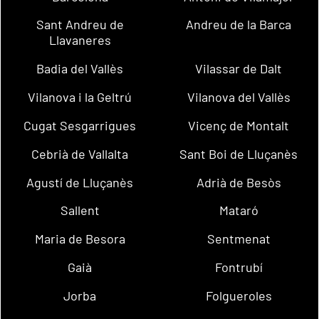
Sant Andreu de
Andreu de la Barca
Llavaneres
Badia del Vallès
Vilassar de Dalt
Vilanova i la Geltrú
Vilanova del Vallès
Cugat Sesgarrigues
Vicenç de Montalt
Cebrià de Vallalta
Sant Boi de Lluçanès
Agustí de Lluçanès
Adrià de Besòs
Sallent
Mataró
Maria de Besora
Sentmenat
Gaià
Fontrubí
Jorba
Folgueroles