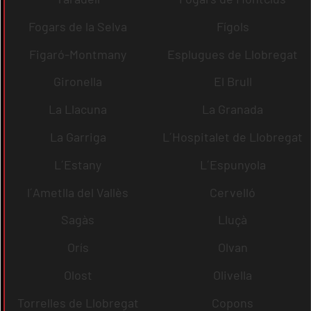
Fogars de la Selva
Fígols
Figaró-Montmany
Esplugues de Llobregat
Gironella
El Brull
La Llacuna
La Granada
La Garriga
L´Hospitalet de Llobregat
L´Estany
L´Espunyola
l´Ametlla del Vallès
Cervelló
Sagàs
Lluçà
Orís
Olvan
Olost
Olivella
Torrelles de Llobregat
Copons