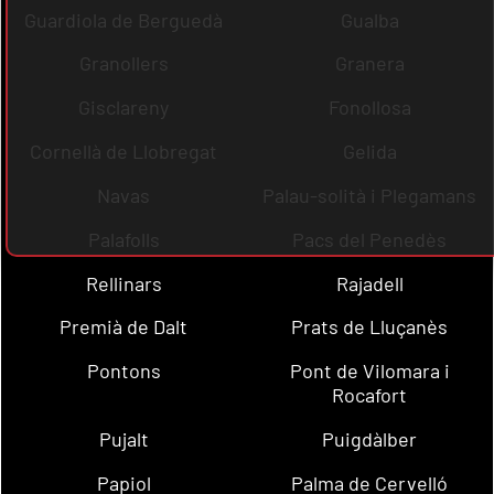
Guardiola de Berguedà
Gualba
Granollers
Granera
Gisclareny
Fonollosa
Cornellà de Llobregat
Gelida
Navas
Palau-solità i Plegamans
Palafolls
Pacs del Penedès
Rellinars
Rajadell
Premià de Dalt
Prats de Lluçanès
Pontons
Pont de Vilomara i
Rocafort
Pujalt
Puigdàlber
Papiol
Palma de Cervelló