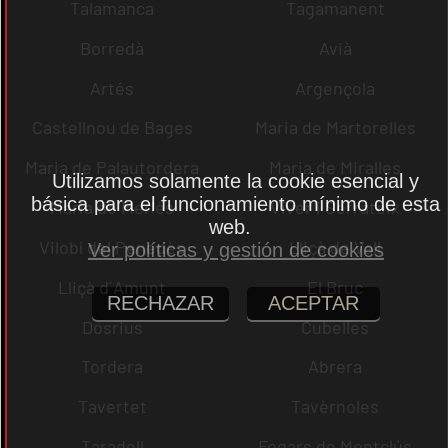
Talamanca
Tagamanent
Borredà
Avià
Artés
Argençola
Castellnou de Bages
Maria de Martorelles
Maria de Palautordera
Maria de Miralles
Utilizamos solamente la cookie esencial y
básica para el funcionamiento mínimo de esta
Maria de Merlès
Viver i Serrateix
web.
Vilobí del Penedès
Lliçà de Vall
Ver políticas y gestión de cookies
Lliçà d´Amunt
El Bruc
RECHAZAR
ACEPTAR
Dosrius
Cubelles
Tordera
Abrera
Tavertet
Tavèrnoles
Taradell
Fogars de Montclús