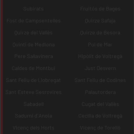
Subirats
Fruitós de Bages
Fost de Campsentelles
Quirze Safaja
Quirze del Vallès
Quirze de Besora
Quintí de Mediona
Pol de Mar
Pere Sallavinera
Hipòlit de Voltregà
Caldes de Montbui
Just Desvern
Sant Feliu de Llobregat
Sant Feliu de Codines
Sant Esteve Sesrovires
Palautordera
Sabadell
Cugat del Vallès
Sadurní d´Anoia
Cecília de Voltregà
Vicenç dels Horts
Vicenç de Torelló