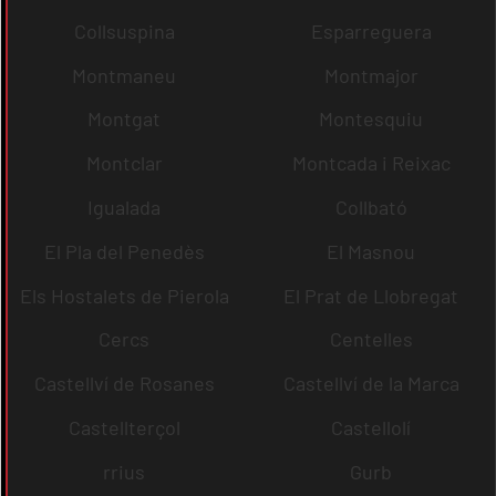
Collsuspina
Esparreguera
Montmaneu
Montmajor
Montgat
Montesquiu
Montclar
Montcada i Reixac
Igualada
Collbató
El Pla del Penedès
El Masnou
Els Hostalets de Pierola
El Prat de Llobregat
Cercs
Centelles
Castellví de Rosanes
Castellví de la Marca
Castellterçol
Castellolí
rrius
Gurb