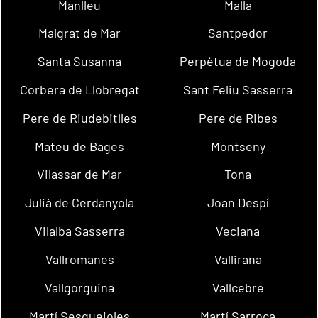
Manlleu
Malla
Malgrat de Mar
Santpedor
Santa Susanna
Perpètua de Mogoda
Corbera de Llobregat
Sant Feliu Sasserra
Pere de Riudebitlles
Pere de Ribes
Mateu de Bages
Montseny
Vilassar de Mar
Tona
Julià de Cerdanyola
Joan Despí
Vilalba Sasserra
Veciana
Vallromanes
Vallirana
Vallgorguina
Vallcebre
Martí Sesgueioles
Martí Sarroca