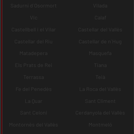
Sadurní d´Osormort
Vilada
Vic
Calaf
Castellbell i el Vilar
Castellar del Vallès
Castellar del Riu
Castellar de n´Hug
Matadepera
Masquefa
Els Prats de Rei
Tiana
Terrassa
Teià
Fe del Penedès
La Roca del Vallès
La Quar
Sant Climent
Sant Celoni
Cerdanyola del Vallès
Montornès del Vallès
Montmeló