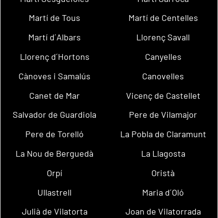
Martí de Tous
Martí de Centelles
Martí d´Albars
Llorenç Savall
Llorenç d´Hortons
Canyelles
Cànoves i Samalús
Canovelles
Canet de Mar
Vicenç de Castellet
Salvador de Guardiola
Pere de Vilamajor
Pere de Torelló
La Pobla de Claramunt
La Nou de Berguedà
La Llagosta
Orpí
Oristà
Ullastrell
Maria d´Oló
Julià de Vilatorta
Joan de Vilatorrada