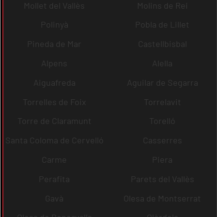
Mollet del Vallès
Molins de Rei
Polinyà
Pobla de Lillet
Pineda de Mar
Castellbisbal
Alpens
Alella
Aiguafreda
Aguilar de Segarra
Torrelles de Foix
Torrelavit
Torre de Claramunt
Torelló
Santa Coloma de Cervelló
Casserres
Carme
Piera
Perafita
Parets del Vallès
Gavà
Olesa de Montserrat