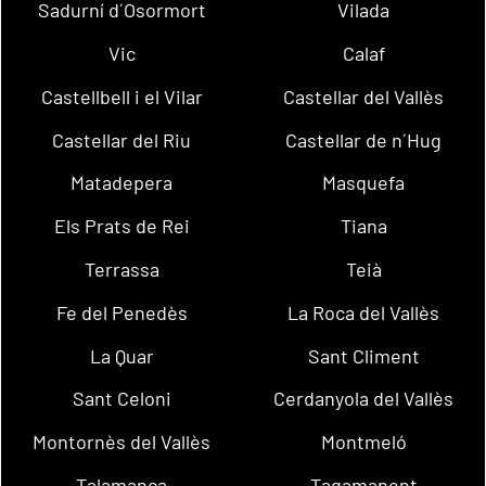
Sadurní d´Osormort
Vilada
Vic
Calaf
Castellbell i el Vilar
Castellar del Vallès
Castellar del Riu
Castellar de n´Hug
Matadepera
Masquefa
Els Prats de Rei
Tiana
Terrassa
Teià
Fe del Penedès
La Roca del Vallès
La Quar
Sant Climent
Sant Celoni
Cerdanyola del Vallès
Montornès del Vallès
Montmeló
Talamanca
Tagamanent