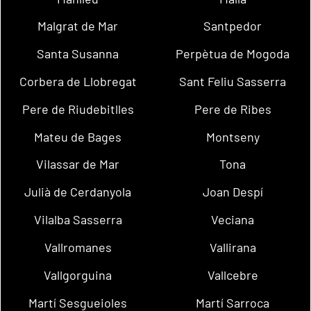
Malgrat de Mar
Santpedor
Santa Susanna
Perpètua de Mogoda
Corbera de Llobregat
Sant Feliu Sasserra
Pere de Riudebitlles
Pere de Ribes
Mateu de Bages
Montseny
Vilassar de Mar
Tona
Julià de Cerdanyola
Joan Despí
Vilalba Sasserra
Veciana
Vallromanes
Vallirana
Vallgorguina
Vallcebre
Martí Sesgueioles
Martí Sarroca