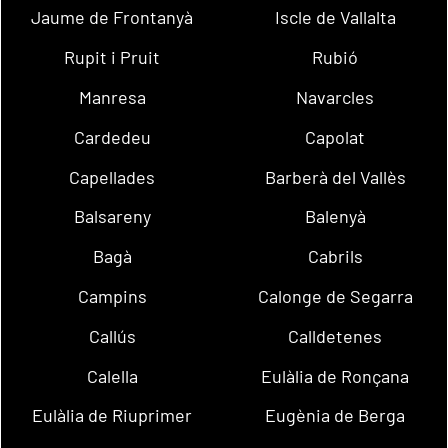
Jaume de Frontanyà
Iscle de Vallalta
Rupit i Pruit
Rubió
Manresa
Navarcles
Cardedeu
Capolat
Capellades
Barberà del Vallès
Balsareny
Balenyà
Bagà
Cabrils
Campins
Calonge de Segarra
Callús
Calldetenes
Calella
Eulàlia de Ronçana
Eulàlia de Riuprimer
Eugènia de Berga