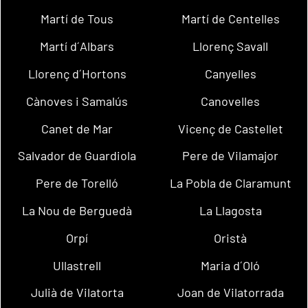
Martí de Tous
Martí de Centelles
Martí d´Albars
Llorenç Savall
Llorenç d´Hortons
Canyelles
Cànoves i Samalús
Canovelles
Canet de Mar
Vicenç de Castellet
Salvador de Guardiola
Pere de Vilamajor
Pere de Torelló
La Pobla de Claramunt
La Nou de Berguedà
La Llagosta
Orpí
Oristà
Ullastrell
Maria d´Oló
Julià de Vilatorta
Joan de Vilatorrada