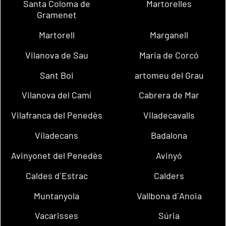
Santa Coloma de
Martorelles
Gramenet
Martorell
Marganell
Vilanova de Sau
Maria de Corcó
Sant Boi
artomeu del Grau
Vilanova del Camí
Cabrera de Mar
Vilafranca del Penedès
Viladecavalls
Viladecans
Badalona
Avinyonet del Penedès
Avinyó
Caldes d´Estrac
Calders
Muntanyola
Vallbona d´Anoia
Vacarisses
Súria