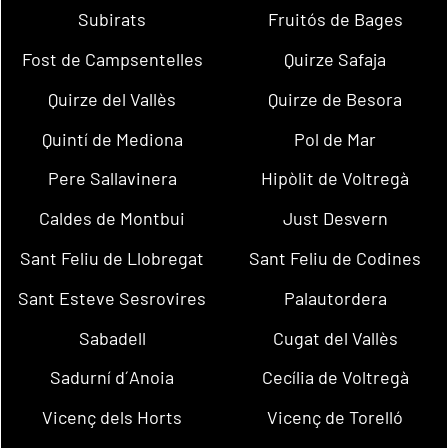
Subirats
Fruitós de Bages
Fost de Campsentelles
Quirze Safaja
Quirze del Vallès
Quirze de Besora
Quintí de Mediona
Pol de Mar
Pere Sallavinera
Hipòlit de Voltregà
Caldes de Montbui
Just Desvern
Sant Feliu de Llobregat
Sant Feliu de Codines
Sant Esteve Sesrovires
Palautordera
Sabadell
Cugat del Vallès
Sadurní d´Anoia
Cecília de Voltregà
Vicenç dels Horts
Vicenç de Torelló