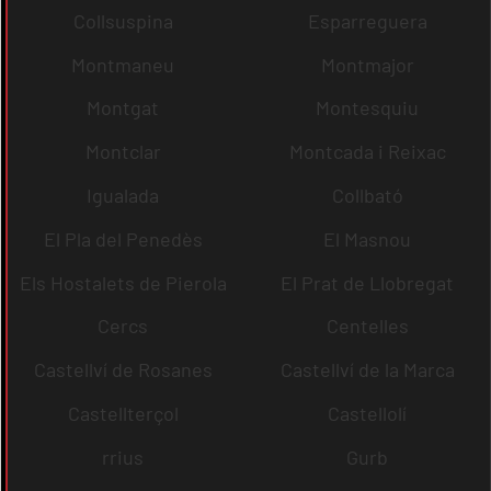
Collsuspina
Esparreguera
Montmaneu
Montmajor
Montgat
Montesquiu
Montclar
Montcada i Reixac
Igualada
Collbató
El Pla del Penedès
El Masnou
Els Hostalets de Pierola
El Prat de Llobregat
Cercs
Centelles
Castellví de Rosanes
Castellví de la Marca
Castellterçol
Castellolí
rrius
Gurb