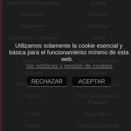
Guardiola de Berguedà
Gualba
Granollers
Granera
Gisclareny
Fonollosa
Cornellà de Llobregat
Gelida
Utilizamos solamente la cookie esencial y
Navas
Palau-solità i Plegamans
básica para el funcionamiento mínimo de esta
web.
Palafolls
Pacs del Penedès
Ver políticas y gestión de cookies
Rellinars
Rajadell
RECHAZAR
ACEPTAR
Premià de Dalt
Prats de Lluçanès
Pontons
Pont de Vilomara i
Rocafort
Pujalt
Puigdàlber
Papiol
Palma de Cervelló