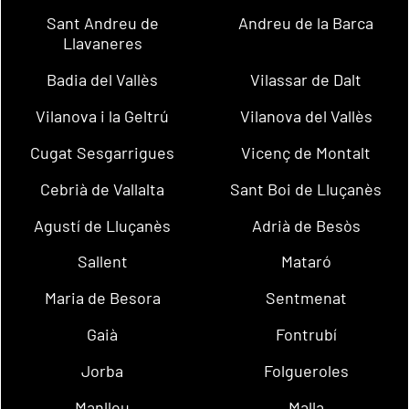
Sant Andreu de
Andreu de la Barca
Llavaneres
Badia del Vallès
Vilassar de Dalt
Vilanova i la Geltrú
Vilanova del Vallès
Cugat Sesgarrigues
Vicenç de Montalt
Cebrià de Vallalta
Sant Boi de Lluçanès
Agustí de Lluçanès
Adrià de Besòs
Sallent
Mataró
Maria de Besora
Sentmenat
Gaià
Fontrubí
Jorba
Folgueroles
Manlleu
Malla