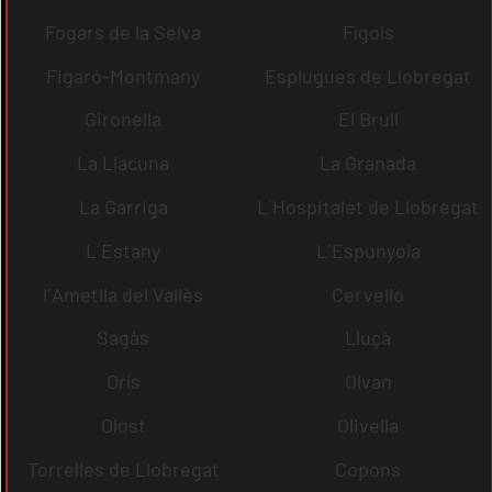
Fogars de la Selva
Fígols
Figaró-Montmany
Esplugues de Llobregat
Gironella
El Brull
La Llacuna
La Granada
La Garriga
L´Hospitalet de Llobregat
L´Estany
L´Espunyola
l´Ametlla del Vallès
Cervelló
Sagàs
Lluçà
Orís
Olvan
Olost
Olivella
Torrelles de Llobregat
Copons