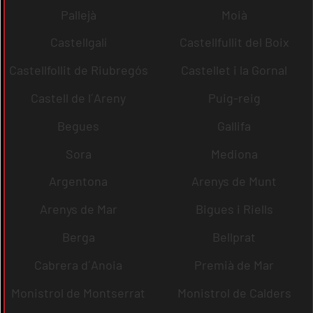
Pallejà
Moià
Castellgalí
Castellfullit del Boix
Castellfollit de Riubregós
Castellet i la Gornal
Castell de l´Areny
Puig-reig
Begues
Gallifa
Sora
Mediona
Argentona
Arenys de Munt
Arenys de Mar
Bigues i Riells
Berga
Bellprat
Cabrera d´Anoia
Premià de Mar
Monistrol de Montserrat
Monistrol de Calders