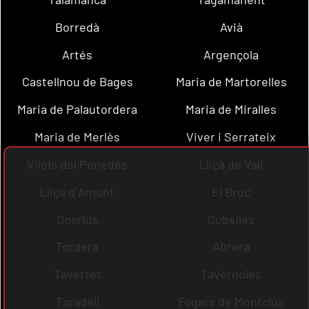
Borredà
Avià
Artés
Argençola
Castellnou de Bages
Maria de Martorelles
Maria de Palautordera
Maria de Miralles
Maria de Merlès
Viver i Serrateix
Vilobí del Penedès
Lliçà de Vall
Lliçà d´Amunt
El Bruc
Dosrius
Cubelles
Tordera
Abrera
Tavertet
Tavèrnoles
Taradell
Fogars de Montclús