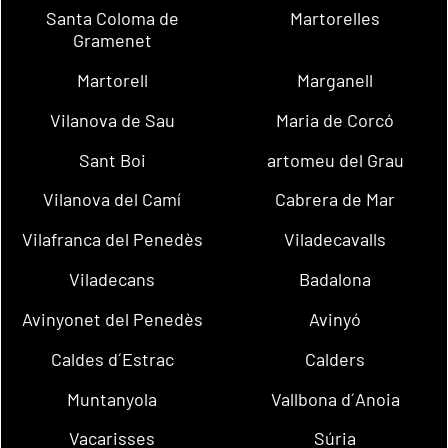
Santa Coloma de
Martorelles
Gramenet
Martorell
Marganell
Vilanova de Sau
Maria de Corcó
Sant Boi
artomeu del Grau
Vilanova del Camí
Cabrera de Mar
Vilafranca del Penedès
Viladecavalls
Viladecans
Badalona
Avinyonet del Penedès
Avinyó
Caldes d´Estrac
Calders
Muntanyola
Vallbona d´Anoia
Vacarisses
Súria