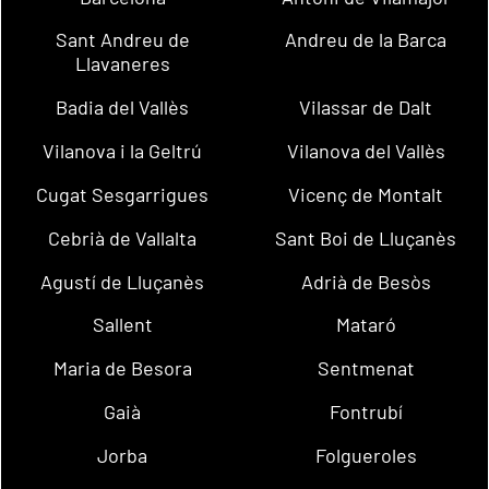
Sant Andreu de
Andreu de la Barca
Llavaneres
Badia del Vallès
Vilassar de Dalt
Vilanova i la Geltrú
Vilanova del Vallès
Cugat Sesgarrigues
Vicenç de Montalt
Cebrià de Vallalta
Sant Boi de Lluçanès
Agustí de Lluçanès
Adrià de Besòs
Sallent
Mataró
Maria de Besora
Sentmenat
Gaià
Fontrubí
Jorba
Folgueroles