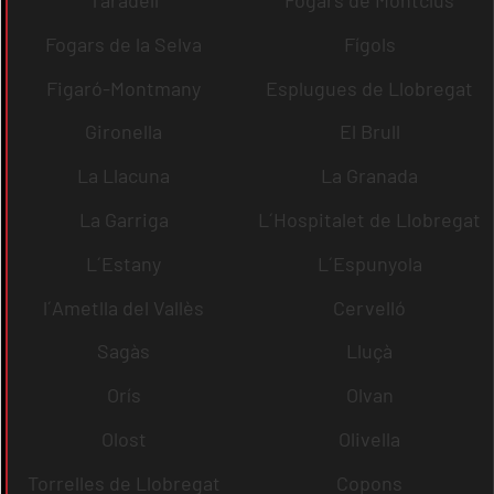
Fogars de la Selva
Fígols
Figaró-Montmany
Esplugues de Llobregat
Gironella
El Brull
La Llacuna
La Granada
La Garriga
L´Hospitalet de Llobregat
L´Estany
L´Espunyola
l´Ametlla del Vallès
Cervelló
Sagàs
Lluçà
Orís
Olvan
Olost
Olivella
Torrelles de Llobregat
Copons