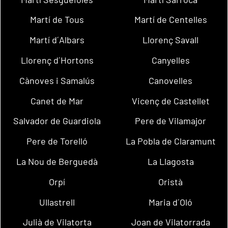
Martí de Tous
Martí de Centelles
Martí d´Albars
Llorenç Savall
Llorenç d´Hortons
Canyelles
Cànoves i Samalús
Canovelles
Canet de Mar
Vicenç de Castellet
Salvador de Guardiola
Pere de Vilamajor
Pere de Torelló
La Pobla de Claramunt
La Nou de Berguedà
La Llagosta
Orpí
Oristà
Ullastrell
Maria d´Oló
Julià de Vilatorta
Joan de Vilatorrada