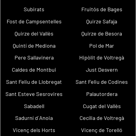
Subirats
Fruitós de Bages
Fost de Campsentelles
Quirze Safaja
Quirze del Vallès
Quirze de Besora
Quintí de Mediona
Pol de Mar
Pere Sallavinera
Hipòlit de Voltregà
Caldes de Montbui
Just Desvern
Sant Feliu de Llobregat
Sant Feliu de Codines
Sant Esteve Sesrovires
Palautordera
Sabadell
Cugat del Vallès
Sadurní d´Anoia
Cecília de Voltregà
Vicenç dels Horts
Vicenç de Torelló