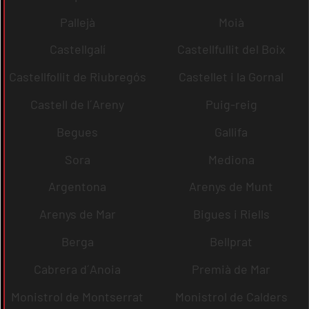
Pallejà
Moià
Castellgalí
Castellfullit del Boix
Castellfollit de Riubregós
Castellet i la Gornal
Castell de l´Areny
Puig-reig
Begues
Gallifa
Sora
Mediona
Argentona
Arenys de Munt
Arenys de Mar
Bigues i Riells
Berga
Bellprat
Cabrera d´Anoia
Premià de Mar
Monistrol de Montserrat
Monistrol de Calders