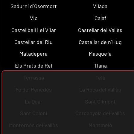
Sadurní d´Osormort
Vilada
Vic
Calaf
Castellbell i el Vilar
Castellar del Vallès
Castellar del Riu
Castellar de n´Hug
Matadepera
Masquefa
Els Prats de Rei
Tiana
Terrassa
Teià
Fe del Penedès
La Roca del Vallès
La Quar
Sant Climent
Sant Celoni
Cerdanyola del Vallès
Montornès del Vallès
Montmeló