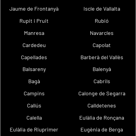
Jaume de Frontanyà
Iscle de Vallalta
Rupit i Pruit
Rubió
Manresa
Navarcles
Cardedeu
Capolat
Capellades
Barberà del Vallès
Balsareny
Balenyà
Bagà
Cabrils
Campins
Calonge de Segarra
Callús
Calldetenes
Calella
Eulàlia de Ronçana
Eulàlia de Riuprimer
Eugènia de Berga