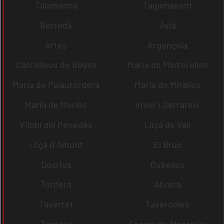
Talamanca
Tagamanent
Borredà
Avià
Artés
Argençola
Castellnou de Bages
Maria de Martorelles
Maria de Palautordera
Maria de Miralles
Maria de Merlès
Viver i Serrateix
Vilobí del Penedès
Lliçà de Vall
Lliçà d´Amunt
El Bruc
Dosrius
Cubelles
Tordera
Abrera
Tavertet
Tavèrnoles
Taradell
Fogars de Montclús