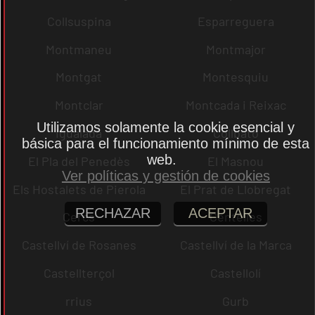
Collsuspina
Esparreguera
Montmaneu
Montmajor
Montgat
Montesquiu
Montclar
Montcada i Reixac
Utilizamos solamente la cookie esencial y
Igualada
Collbató
básica para el funcionamiento mínimo de esta
web.
El Pla del Penedès
El Masnou
Ver políticas y gestión de cookies
Els Hostalets de Pierola
El Prat de Llobregat
RECHAZAR
ACEPTAR
Cercs
Centelles
Castellví de Rosanes
Castellví de la Marca
Castellterçol
Castellolí
rrius
Gurb