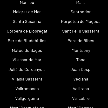
Manlleu
Malla
Malgrat de Mar
Santpedor
Santa Susanna
Perpètua de Mogoda
Corbera de Llobregat
Sant Feliu Sasserra
Pere de Riudebitlles
Pere de Ribes
Mateu de Bages
Montseny
Vilassar de Mar
Tona
Julià de Cerdanyola
Joan Despí
Vilalba Sasserra
Veciana
Vallromanes
Vallirana
Vallgorguina
Vallcebre
Martí Sesgueioles
Martí Sarroca