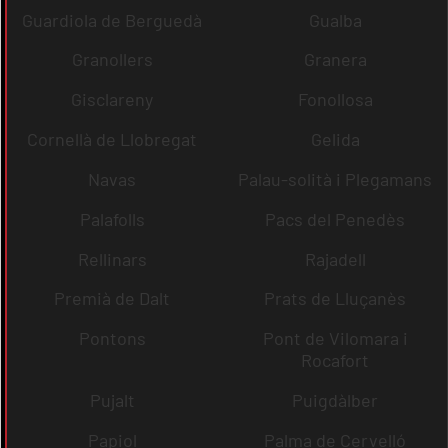
Guardiola de Berguedà
Gualba
Granollers
Granera
Gisclareny
Fonollosa
Cornellà de Llobregat
Gelida
Navas
Palau-solità i Plegamans
Palafolls
Pacs del Penedès
Rellinars
Rajadell
Premià de Dalt
Prats de Lluçanès
Pontons
Pont de Vilomara i
Rocafort
Pujalt
Puigdàlber
Papiol
Palma de Cervelló