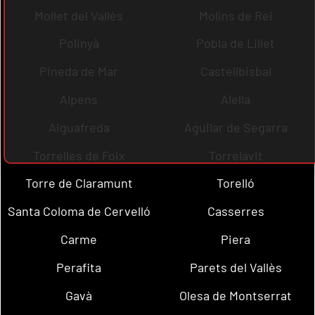
Mollet del Vallès
Molins de Rei
Polinyà
Pobla de Lillet
Pineda de Mar
Castellbisbal
Alpens
Alella
Aiguafreda
Aguilar de Segarra
Torrelles de Foix
Torrelavit
Torre de Claramunt
Torelló
Santa Coloma de Cervelló
Casserres
Carme
Piera
Perafita
Parets del Vallès
Gavà
Olesa de Montserrat