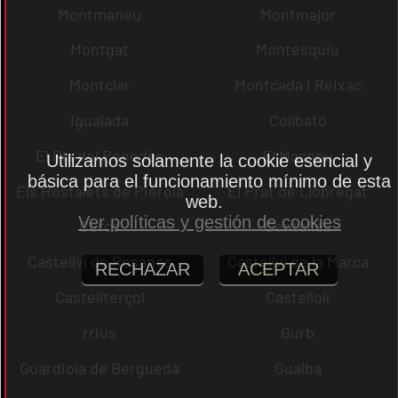
Montmaneu
Montmajor
Montgat
Montesquiu
Montclar
Montcada i Reixac
Igualada
Collbató
El Pla del Penedès
El Masnou
Utilizamos solamente la cookie esencial y
básica para el funcionamiento mínimo de esta
Els Hostalets de Pierola
El Prat de Llobregat
web.
Ver políticas y gestión de cookies
Cercs
Centelles
Castellví de Rosanes
Castellví de la Marca
RECHAZAR
ACEPTAR
Castellterçol
Castellolí
rrius
Gurb
Guardiola de Berguedà
Gualba