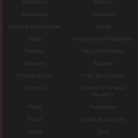
Granollers
Granera
Gisclareny
Fonollosa
Cornellà de Llobregat
Gelida
Navas
Palau-solità i Plegamans
Palafolls
Pacs del Penedès
Rellinars
Rajadell
Premià de Dalt
Prats de Lluçanès
Pontons
Pont de Vilomara i
Rocafort
Pujalt
Puigdàlber
Papiol
Palma de Cervelló
Pallejà
Moià