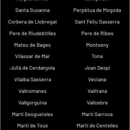
Santa Susanna
Perpètua de Mogoda
Corbera de Llobregat
Sant Feliu Sasserra
Pere de Riudebitlles
Pere de Ribes
Mateu de Bages
Montseny
Vilassar de Mar
Tona
Julià de Cerdanyola
Joan Despí
Vilalba Sasserra
Veciana
Vallromanes
Vallirana
Vallgorguina
Vallcebre
Martí Sesgueioles
Martí Sarroca
Martí de Tous
Martí de Centelles