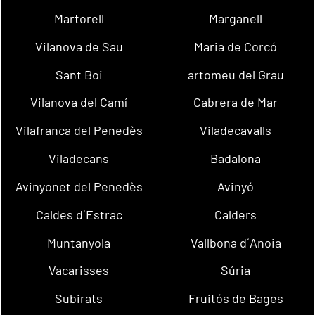
Martorell
Marganell
Vilanova de Sau
Maria de Corcó
Sant Boi
artomeu del Grau
Vilanova del Camí
Cabrera de Mar
Vilafranca del Penedès
Viladecavalls
Viladecans
Badalona
Avinyonet del Penedès
Avinyó
Caldes d´Estrac
Calders
Muntanyola
Vallbona d´Anoia
Vacarisses
Súria
Subirats
Fruitós de Bages