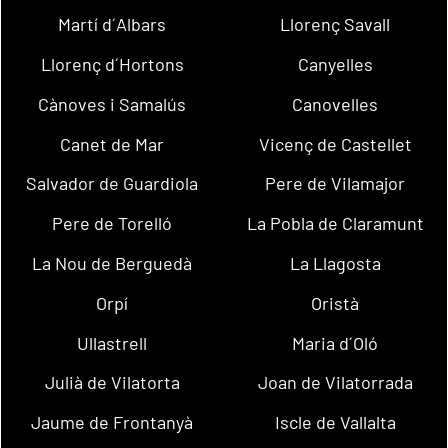
Martí d´Albars
Llorenç Savall
Llorenç d´Hortons
Canyelles
Cànoves i Samalús
Canovelles
Canet de Mar
Vicenç de Castellet
Salvador de Guardiola
Pere de Vilamajor
Pere de Torelló
La Pobla de Claramunt
La Nou de Berguedà
La Llagosta
Orpí
Oristà
Ullastrell
Maria d´Oló
Julià de Vilatorta
Joan de Vilatorrada
Jaume de Frontanyà
Iscle de Vallalta