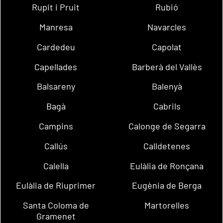
Rupit i Pruit
Rubió
Manresa
Navarcles
Cardedeu
Capolat
Capellades
Barberà del Vallès
Balsareny
Balenyà
Bagà
Cabrils
Campins
Calonge de Segarra
Callús
Calldetenes
Calella
Eulàlia de Ronçana
Eulàlia de Riuprimer
Eugènia de Berga
Santa Coloma de
Martorelles
Gramenet