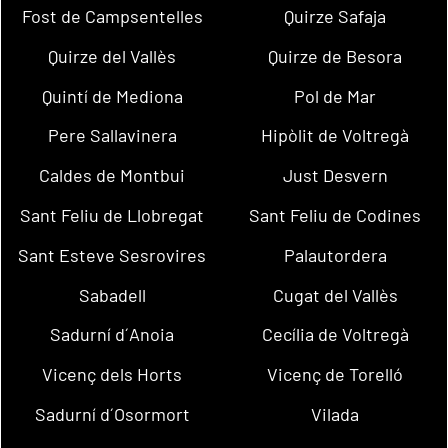
Fost de Campsentelles
Quirze Safaja
Quirze del Vallès
Quirze de Besora
Quintí de Mediona
Pol de Mar
Pere Sallavinera
Hipòlit de Voltregà
Caldes de Montbui
Just Desvern
Sant Feliu de Llobregat
Sant Feliu de Codines
Sant Esteve Sesrovires
Palautordera
Sabadell
Cugat del Vallès
Sadurní d´Anoia
Cecília de Voltregà
Vicenç dels Horts
Vicenç de Torelló
Sadurní d´Osormort
Vilada