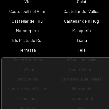
Vic
Calaf
Castellbell i el Vilar
Castellar del Vallès
Castellar del Riu
Castellar de n´Hug
Matadepera
Masquefa
Els Prats de Rei
Tiana
Terrassa
Teià
Fe del Penedès
La Roca del Vallès
La Quar
Sant Climent
Sant Celoni
Cerdanyola del Vallès
Montornès del Vallès
Montmeló
Talamanca
Tagamanent
Borredà
Avià