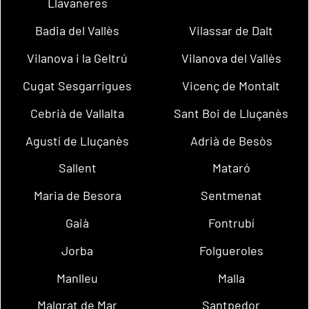
Llavaneres
Badia del Vallès
Vilassar de Dalt
Vilanova i la Geltrú
Vilanova del Vallès
Cugat Sesgarrigues
Vicenç de Montalt
Cebrià de Vallalta
Sant Boi de Lluçanès
Agustí de Lluçanès
Adrià de Besòs
Sallent
Mataró
Maria de Besora
Sentmenat
Gaià
Fontrubí
Jorba
Folgueroles
Manlleu
Malla
Malgrat de Mar
Santpedor