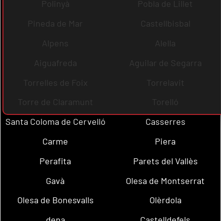
Polinyà
Pobla de Lillet
Pineda de Mar
Castellbisbal
Alpens
Alella
Aiguafreda
Aguilar de Segarra
Torrelles de Foix
Torrelavit
Torre de Claramunt
Torelló
Santa Coloma de Cervelló
Casserres
Carme
Piera
Perafita
Parets del Vallès
Gavà
Olesa de Montserrat
Olesa de Bonesvalls
Olèrdola
dena
Castelldefels