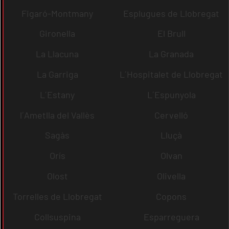
Figaró-Montmany
Esplugues de Llobregat
Gironella
El Brull
La Llacuna
La Granada
La Garriga
L´Hospitalet de Llobregat
L´Estany
L´Espunyola
l´Ametlla del Vallès
Cervelló
Sagàs
Lluçà
Orís
Olvan
Olost
Olivella
Torrelles de Llobregat
Copons
Collsuspina
Esparreguera