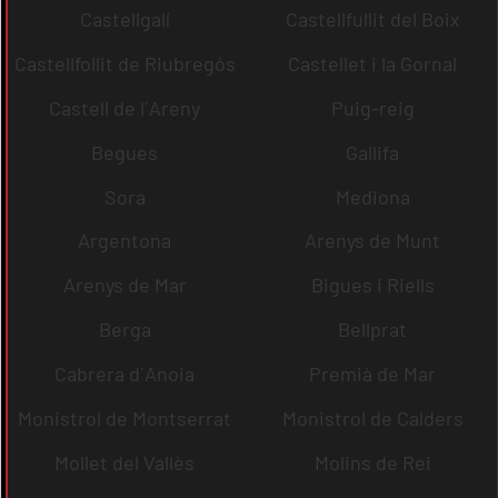
Castellgalí
Castellfullit del Boix
Castellfollit de Riubregós
Castellet i la Gornal
Castell de l´Areny
Puig-reig
Begues
Gallifa
Sora
Mediona
Argentona
Arenys de Munt
Arenys de Mar
Bigues i Riells
Berga
Bellprat
Cabrera d´Anoia
Premià de Mar
Monistrol de Montserrat
Monistrol de Calders
Mollet del Vallès
Molins de Rei