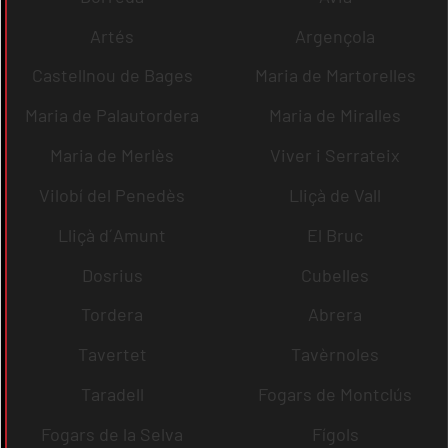
Artés
Argençola
Castellnou de Bages
Maria de Martorelles
Maria de Palautordera
Maria de Miralles
Maria de Merlès
Viver i Serrateix
Vilobí del Penedès
Lliçà de Vall
Lliçà d´Amunt
El Bruc
Dosrius
Cubelles
Tordera
Abrera
Tavertet
Tavèrnoles
Taradell
Fogars de Montclús
Fogars de la Selva
Fígols