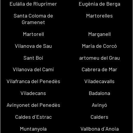
Eulàlia de Riuprimer
Eugènia de Berga
Santa Coloma de
Martorelles
Gramenet
Martorell
Marganell
Vilanova de Sau
Maria de Corcó
Sant Boi
artomeu del Grau
Vilanova del Camí
Cabrera de Mar
Vilafranca del Penedès
Viladecavalls
Viladecans
Badalona
Avinyonet del Penedès
Avinyó
Caldes d´Estrac
Calders
Muntanyola
Vallbona d´Anoia