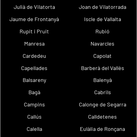
Julià de Vilatorta
Joan de Vilatorrada
Jaume de Frontanyà
Iscle de Vallalta
Rupit i Pruit
Rubió
Manresa
Navarcles
Cardedeu
Capolat
Capellades
Barberà del Vallès
Balsareny
Balenyà
Bagà
Cabrils
Campins
Calonge de Segarra
Callús
Calldetenes
Calella
Eulàlia de Ronçana