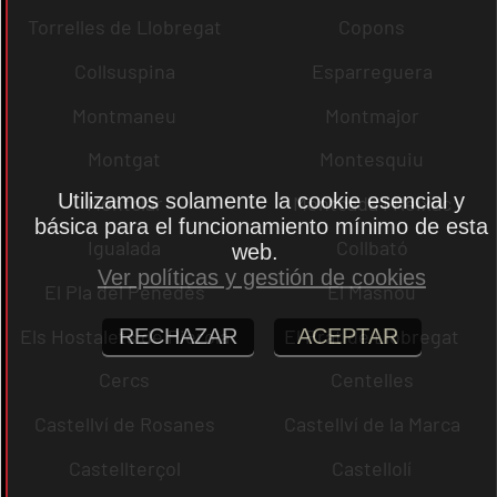
Torrelles de Llobregat
Copons
Collsuspina
Esparreguera
Montmaneu
Montmajor
Montgat
Montesquiu
Utilizamos solamente la cookie esencial y
Montclar
Montcada i Reixac
básica para el funcionamiento mínimo de esta
Igualada
Collbató
web.
Ver políticas y gestión de cookies
El Pla del Penedès
El Masnou
Els Hostalets de Pierola
El Prat de Llobregat
RECHAZAR
ACEPTAR
Cercs
Centelles
Castellví de Rosanes
Castellví de la Marca
Castellterçol
Castellolí