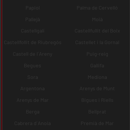
Papiol
Palma de Cervelló
Pallejà
Moià
Castellgalí
Castellfullit del Boix
Castellfollit de Riubregós
Castellet i la Gornal
Castell de l´Areny
Puig-reig
Begues
Gallifa
Sora
Mediona
Argentona
Arenys de Munt
Arenys de Mar
Bigues i Riells
Berga
Bellprat
Cabrera d´Anoia
Premià de Mar