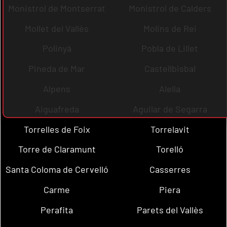
Monistrol de Montserrat
Monistrol de Calders
Mollet del Vallès
Molins de Rei
Polinyà
Pobla de Lillet
Pineda de Mar
Castellbisbal
Alpens
Alella
Aiguafreda
Aguilar de Segarra
Torrelles de Foix
Torrelavit
Torre de Claramunt
Torelló
Santa Coloma de Cervelló
Casserres
Carme
Piera
Perafita
Parets del Vallès