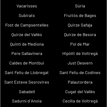
Vacarisses
Súria
Subirats
Fruitós de Bages
Fost de Campsentelles
Quirze Safaja
Quirze del Vallès
Quirze de Besora
Quintí de Mediona
Pol de Mar
Pere Sallavinera
Hipòlit de Voltregà
Caldes de Montbui
Just Desvern
Sant Feliu de Llobregat
Sant Feliu de Codines
Sant Esteve Sesrovires
Palautordera
Sabadell
Cugat del Vallès
Sadurní d´Anoia
Cecília de Voltregà