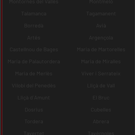
Montornès del Vallès
Montmeló
Talamanca
Tagamanent
Borredà
Avià
Artés
Argençola
Castellnou de Bages
Maria de Martorelles
Maria de Palautordera
Maria de Miralles
Maria de Merlès
Viver i Serrateix
Vilobí del Penedès
Lliçà de Vall
Lliçà d´Amunt
El Bruc
Dosrius
Cubelles
Tordera
Abrera
Tavertet
Tavèrnoles