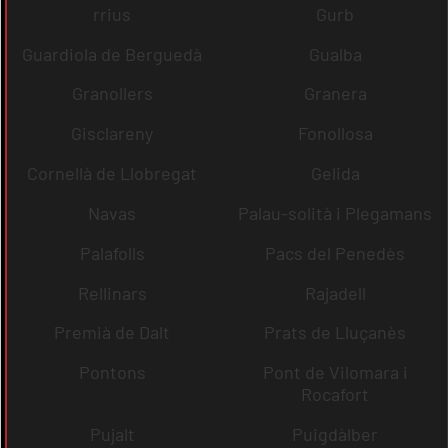
rrius
Gurb
Guardiola de Berguedà
Gualba
Granollers
Granera
Gisclareny
Fonollosa
Cornellà de Llobregat
Gelida
Navas
Palau-solità i Plegamans
Palafolls
Pacs del Penedès
Rellinars
Rajadell
Premià de Dalt
Prats de Lluçanès
Pontons
Pont de Vilomara i
Rocafort
Pujalt
Puigdàlber