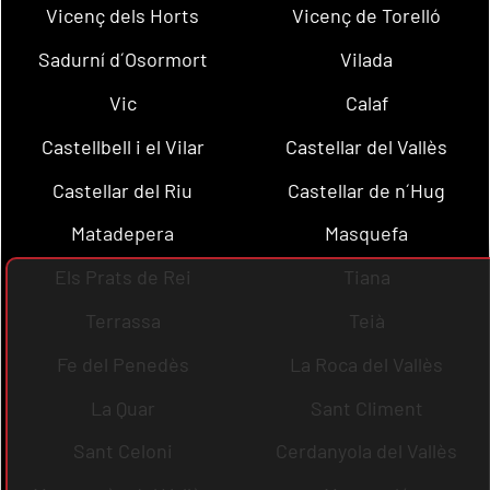
Vicenç dels Horts
Vicenç de Torelló
Sadurní d´Osormort
Vilada
Vic
Calaf
Castellbell i el Vilar
Castellar del Vallès
Castellar del Riu
Castellar de n´Hug
Matadepera
Masquefa
Els Prats de Rei
Tiana
Terrassa
Teià
Fe del Penedès
La Roca del Vallès
La Quar
Sant Climent
Sant Celoni
Cerdanyola del Vallès