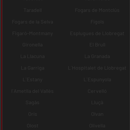
Taradell
Fogars de Montclús
Fogars de la Selva
Fígols
Figaró-Montmany
Esplugues de Llobregat
Gironella
El Brull
La Llacuna
La Granada
La Garriga
L´Hospitalet de Llobregat
L´Estany
L´Espunyola
l´Ametlla del Vallès
Cervelló
Sagàs
Lluçà
Orís
Olvan
Olost
Olivella