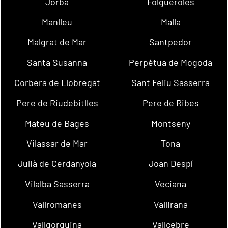
Jorba
Folgueroles
Manlleu
Malla
Malgrat de Mar
Santpedor
Santa Susanna
Perpètua de Mogoda
Corbera de Llobregat
Sant Feliu Sasserra
Pere de Riudebitlles
Pere de Ribes
Mateu de Bages
Montseny
Vilassar de Mar
Tona
Julià de Cerdanyola
Joan Despí
Vilalba Sasserra
Veciana
Vallromanes
Vallirana
Vallgorguina
Vallcebre