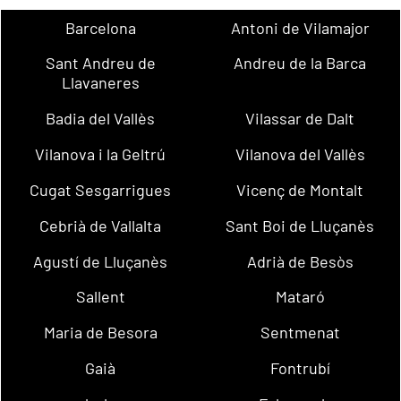
Barcelona
Antoni de Vilamajor
Sant Andreu de
Andreu de la Barca
Llavaneres
Badia del Vallès
Vilassar de Dalt
Vilanova i la Geltrú
Vilanova del Vallès
Cugat Sesgarrigues
Vicenç de Montalt
Cebrià de Vallalta
Sant Boi de Lluçanès
Agustí de Lluçanès
Adrià de Besòs
Sallent
Mataró
Maria de Besora
Sentmenat
Gaià
Fontrubí