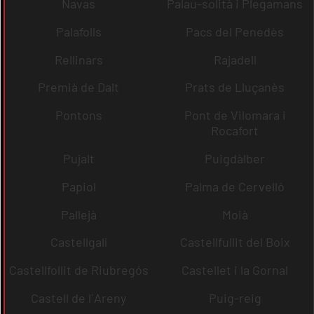
Navas
Palau-solità i Plegamans
Palafolls
Pacs del Penedès
Rellinars
Rajadell
Premià de Dalt
Prats de Lluçanès
Pontons
Pont de Vilomara i
Rocafort
Pujalt
Puigdàlber
Papiol
Palma de Cervelló
Pallejà
Moià
Castellgalí
Castellfullit del Boix
Castellfollit de Riubregós
Castellet i la Gornal
Castell de l´Areny
Puig-reig