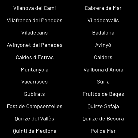
Vilanova del Camí
Cabrera de Mar
Vilafranca del Penedès
Viladecavalls
Viladecans
Badalona
Avinyonet del Penedès
Avinyó
Caldes d´Estrac
Calders
Muntanyola
Vallbona d´Anoia
Vacarisses
Súria
Subirats
Fruitós de Bages
Fost de Campsentelles
Quirze Safaja
Quirze del Vallès
Quirze de Besora
Quintí de Mediona
Pol de Mar