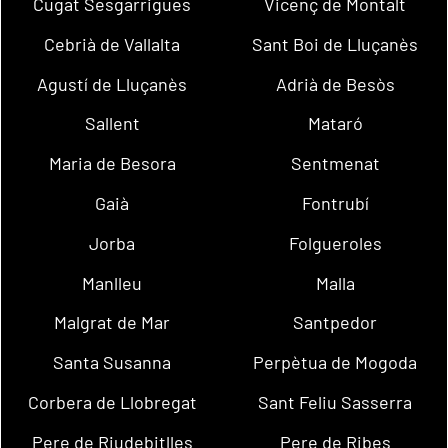
Cugat Sesgarrigues
Vicenç de Montalt
Cebrià de Vallalta
Sant Boi de Lluçanès
Agustí de Lluçanès
Adrià de Besòs
Sallent
Mataró
Maria de Besora
Sentmenat
Gaià
Fontrubí
Jorba
Folgueroles
Manlleu
Malla
Malgrat de Mar
Santpedor
Santa Susanna
Perpètua de Mogoda
Corbera de Llobregat
Sant Feliu Sasserra
Pere de Riudebitlles
Pere de Ribes