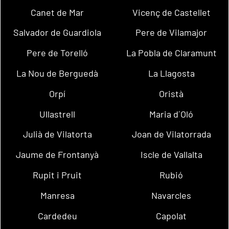
Canet de Mar
Vicenç de Castellet
Salvador de Guardiola
Pere de Vilamajor
Pere de Torelló
La Pobla de Claramunt
La Nou de Berguedà
La Llagosta
Orpí
Oristà
Ullastrell
Maria d´Oló
Julià de Vilatorta
Joan de Vilatorrada
Jaume de Frontanyà
Iscle de Vallalta
Rupit i Pruit
Rubió
Manresa
Navarcles
Cardedeu
Capolat