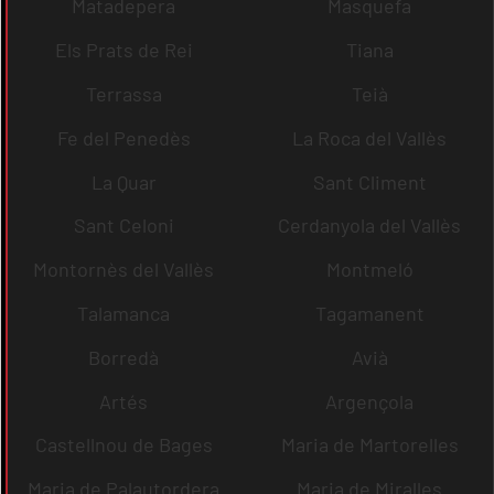
Matadepera
Masquefa
Els Prats de Rei
Tiana
Terrassa
Teià
Fe del Penedès
La Roca del Vallès
La Quar
Sant Climent
Sant Celoni
Cerdanyola del Vallès
Montornès del Vallès
Montmeló
Talamanca
Tagamanent
Borredà
Avià
Artés
Argençola
Castellnou de Bages
Maria de Martorelles
Maria de Palautordera
Maria de Miralles