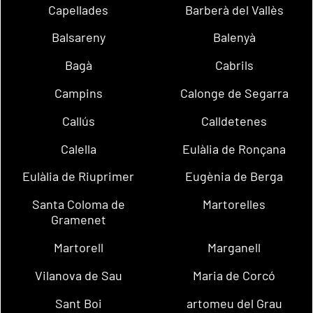
Capellades
Barberà del Vallès
Balsareny
Balenyà
Bagà
Cabrils
Campins
Calonge de Segarra
Callús
Calldetenes
Calella
Eulàlia de Ronçana
Eulàlia de Riuprimer
Eugènia de Berga
Santa Coloma de
Martorelles
Gramenet
Martorell
Marganell
Vilanova de Sau
Maria de Corcó
Sant Boi
artomeu del Grau