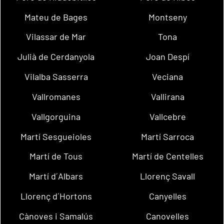
Mateu de Bages
Montseny
Vilassar de Mar
Tona
Julià de Cerdanyola
Joan Despí
Vilalba Sasserra
Veciana
Vallromanes
Vallirana
Vallgorguina
Vallcebre
Martí Sesgueioles
Martí Sarroca
Martí de Tous
Martí de Centelles
Martí d´Albars
Llorenç Savall
Llorenç d´Hortons
Canyelles
Cànoves i Samalús
Canovelles