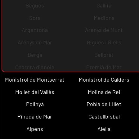
Begues
Gallifa
Sora
Mediona
Argentona
Arenys de Munt
Arenys de Mar
Bigues i Riells
Berga
Bellprat
Cabrera d´Anoia
Premià de Mar
Monistrol de Montserrat
Monistrol de Calders
Mollet del Vallès
Molins de Rei
Polinyà
Pobla de Lillet
Pineda de Mar
Castellbisbal
Alpens
Alella