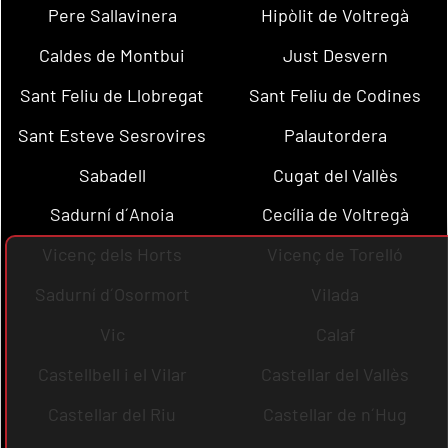
Pere Sallavinera
Hipòlit de Voltregà
Caldes de Montbui
Just Desvern
Sant Feliu de Llobregat
Sant Feliu de Codines
Sant Esteve Sesrovires
Palautordera
Sabadell
Cugat del Vallès
Sadurní d´Anoia
Cecília de Voltregà
Vicenç dels Horts
Vicenç de Torelló
Sadurní d´Osormort
Vilada
Vic
Calaf
Castellbell i el Vilar
Castellar del Vallès
Castellar del Riu
Castellar de n´Hug