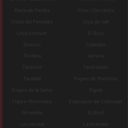
Maria de Merlès
Viver i Serrateix
Vilobí del Penedès
Lliçà de Vall
Lliçà d´Amunt
El Bruc
Dosrius
Cubelles
Tordera
Abrera
Tavertet
Tavèrnoles
Taradell
Fogars de Montclús
Fogars de la Selva
Fígols
Figaró-Montmany
Esplugues de Llobregat
Gironella
El Brull
La Llacuna
La Granada