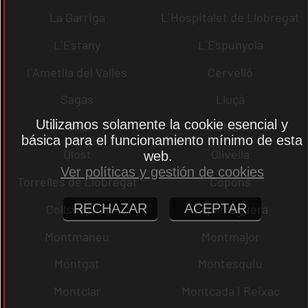
La Garriga
L´Hospitalet de Llobregat
L´Estany
L´Espunyola
l´Ametlla del Vallès
Cervelló
Sagàs
Lluçà
Utilizamos solamente la cookie esencial y
Orís
Olvan
básica para el funcionamiento mínimo de esta
Olost
Olivella
web.
Ver políticas y gestión de cookies
Torrelles de Llobregat
Copons
RECHAZAR
ACEPTAR
Collsuspina
Esparreguera
Montmaneu
Montmajor
Montgat
Montesquiu
Montclar
Montcada i Reixac