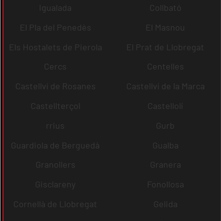
Igualada
Collbató
El Pla del Penedès
El Masnou
Els Hostalets de Pierola
El Prat de Llobregat
Cercs
Centelles
Castellví de Rosanes
Castellví de la Marca
Castellterçol
Castellolí
rrius
Gurb
Guardiola de Berguedà
Gualba
Granollers
Granera
Gisclareny
Fonollosa
Cornellà de Llobregat
Gelida