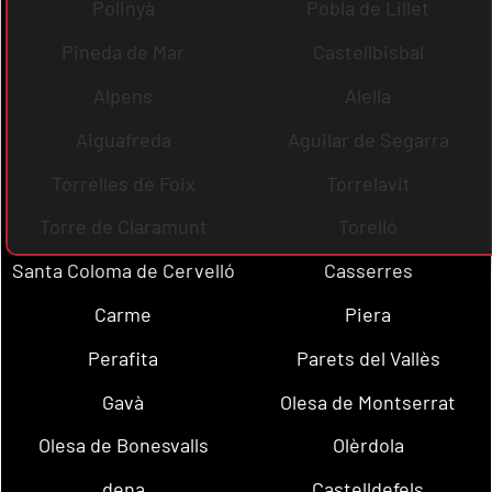
Polinyà
Pobla de Lillet
Pineda de Mar
Castellbisbal
Alpens
Alella
Aiguafreda
Aguilar de Segarra
Torrelles de Foix
Torrelavit
Torre de Claramunt
Torelló
Santa Coloma de Cervelló
Casserres
Carme
Piera
Perafita
Parets del Vallès
Gavà
Olesa de Montserrat
Olesa de Bonesvalls
Olèrdola
dena
Castelldefels