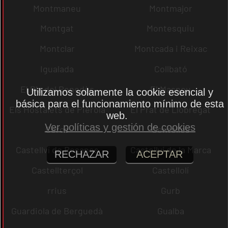
Montmaneu
Montmajor
Montgat
Montesquiu
Montclar
Montcada i Reixac
Igualada
Collbató
El Pla del Penedès
El Masnou
Utilizamos solamente la cookie esencial y
básica para el funcionamiento mínimo de esta
Els Hostalets de Pierola
El Prat de Llobregat
web.
Ver políticas y gestión de cookies
Cercs
Centelles
Castellví de Rosanes
Castellví de la Marca
RECHAZAR
ACEPTAR
Castellterçol
Castellolí
rrius
Gurb
Guardiola de Berguedà
Gualba