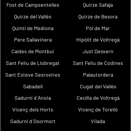
Fost de Campsentelles
Quirze Safaja
Quirze del Vallès
Quirze de Besora
Quintí de Mediona
Pol de Mar
Pere Sallavinera
Hipòlit de Voltregà
Caldes de Montbui
Just Desvern
Sant Feliu de Llobregat
Sant Feliu de Codines
Sant Esteve Sesrovires
Palautordera
Sabadell
Cugat del Vallès
Sadurní d´Anoia
Cecília de Voltregà
Vicenç dels Horts
Vicenç de Torelló
Sadurní d´Osormort
Vilada