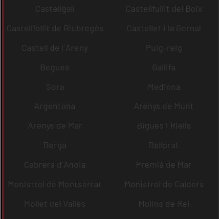
Castellgalí
Castellfullit del Boix
Castellfollit de Riubregós
Castellet i la Gornal
Castell de l´Areny
Puig-reig
Begues
Gallifa
Sora
Mediona
Argentona
Arenys de Munt
Arenys de Mar
Bigues i Riells
Berga
Bellprat
Cabrera d´Anoia
Premià de Mar
Monistrol de Montserrat
Monistrol de Calders
Mollet del Vallès
Molins de Rei