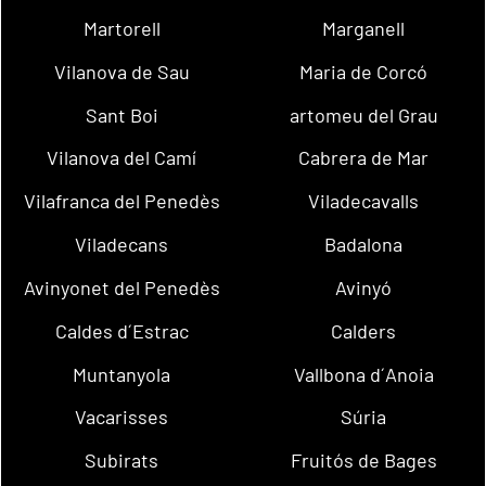
Martorell
Marganell
Vilanova de Sau
Maria de Corcó
Sant Boi
artomeu del Grau
Vilanova del Camí
Cabrera de Mar
Vilafranca del Penedès
Viladecavalls
Viladecans
Badalona
Avinyonet del Penedès
Avinyó
Caldes d´Estrac
Calders
Muntanyola
Vallbona d´Anoia
Vacarisses
Súria
Subirats
Fruitós de Bages