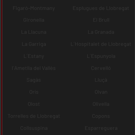
Figaró-Montmany
Esplugues de Llobregat
Gironella
El Brull
La Llacuna
La Granada
La Garriga
L´Hospitalet de Llobregat
L´Estany
L´Espunyola
l´Ametlla del Vallès
Cervelló
Sagàs
Lluçà
Orís
Olvan
Olost
Olivella
Torrelles de Llobregat
Copons
Collsuspina
Esparreguera