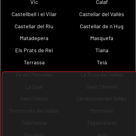
Vic
Calaf
Castellbell i el Vilar
Castellar del Vallès
Castellar del Riu
Castellar de n´Hug
Matadepera
Masquefa
Els Prats de Rei
Tiana
Terrassa
Teià
Fe del Penedès
La Roca del Vallès
La Quar
Sant Climent
Sant Celoni
Cerdanyola del Vallès
Montornès del Vallès
Montmeló
Talamanca
Tagamanent
Borredà
Avià