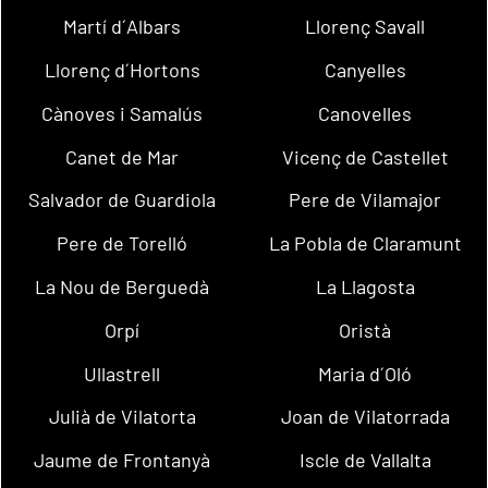
Martí d´Albars
Llorenç Savall
Llorenç d´Hortons
Canyelles
Cànoves i Samalús
Canovelles
Canet de Mar
Vicenç de Castellet
Salvador de Guardiola
Pere de Vilamajor
Pere de Torelló
La Pobla de Claramunt
La Nou de Berguedà
La Llagosta
Orpí
Oristà
Ullastrell
Maria d´Oló
Julià de Vilatorta
Joan de Vilatorrada
Jaume de Frontanyà
Iscle de Vallalta