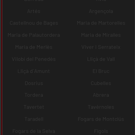
Artés
Argençola
Castellnou de Bages
Maria de Martorelles
Maria de Palautordera
Maria de Miralles
Maria de Merlès
Viver i Serrateix
Vilobí del Penedès
Lliçà de Vall
Lliçà d´Amunt
El Bruc
Dosrius
Cubelles
Tordera
Abrera
Tavertet
Tavèrnoles
Taradell
Fogars de Montclús
Fogars de la Selva
Fígols