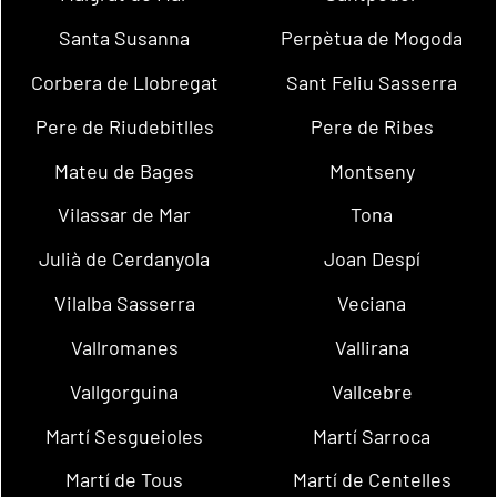
Santa Susanna
Perpètua de Mogoda
Corbera de Llobregat
Sant Feliu Sasserra
Pere de Riudebitlles
Pere de Ribes
Mateu de Bages
Montseny
Vilassar de Mar
Tona
Julià de Cerdanyola
Joan Despí
Vilalba Sasserra
Veciana
Vallromanes
Vallirana
Vallgorguina
Vallcebre
Martí Sesgueioles
Martí Sarroca
Martí de Tous
Martí de Centelles