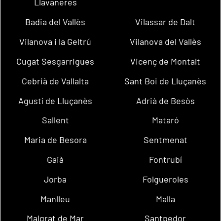
Llavaneres
Badia del Vallès
Vilassar de Dalt
Vilanova i la Geltrú
Vilanova del Vallès
Cugat Sesgarrigues
Vicenç de Montalt
Cebrià de Vallalta
Sant Boi de Lluçanès
Agustí de Lluçanès
Adrià de Besòs
Sallent
Mataró
Maria de Besora
Sentmenat
Gaià
Fontrubí
Jorba
Folgueroles
Manlleu
Malla
Malgrat de Mar
Santpedor