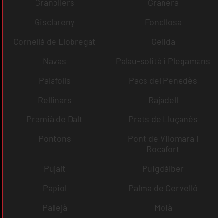
Granollers
Granera
Gisclareny
Fonollosa
Cornellà de Llobregat
Gelida
Navas
Palau-solità i Plegamans
Palafolls
Pacs del Penedès
Rellinars
Rajadell
Premià de Dalt
Prats de Lluçanès
Pontons
Pont de Vilomara i
Rocafort
Pujalt
Puigdàlber
Papiol
Palma de Cervelló
Pallejà
Moià