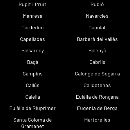
Rupit i Pruit
Rubió
Manresa
Navarcles
Cardedeu
Capolat
Capellades
Barberà del Vallès
Balsareny
Balenyà
Bagà
Cabrils
Campins
Calonge de Segarra
Callús
Calldetenes
Calella
Eulàlia de Ronçana
Eulàlia de Riuprimer
Eugènia de Berga
Santa Coloma de
Martorelles
Gramenet