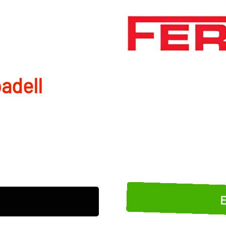
adell
E