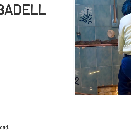
BADELL
idad.