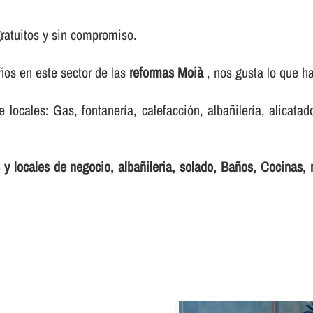
ratuitos y sin compromiso.
os en este sector de las
reformas Moià
, nos gusta lo que h
ocales: Gas, fontanerí­a, calefacción, albañilerí­a, alicatado
y locales de negocio, albañileria, solado, Baños, Cocinas, r