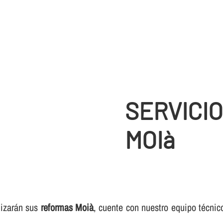
SERVICI
MOIà
lizarán sus
reformas Moià
, cuente con nuestro equipo técnic