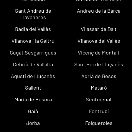
Sant Andreu de
Andreu de la Barca
Llavaneres
Badia del Vallès
Vilassar de Dalt
Vilanova i la Geltrú
Vilanova del Vallès
Cugat Sesgarrigues
Vicenç de Montalt
Cebrià de Vallalta
Sant Boi de Lluçanès
Agustí de Lluçanès
Adrià de Besòs
Sallent
Mataró
Maria de Besora
Sentmenat
Gaià
Fontrubí
Jorba
Folgueroles