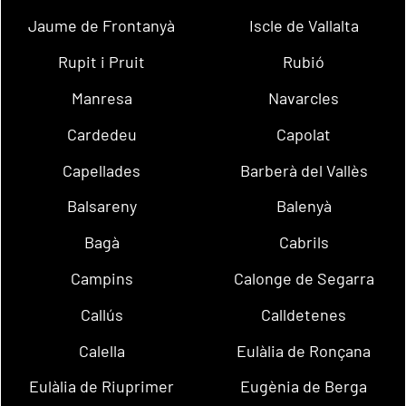
Jaume de Frontanyà
Iscle de Vallalta
Rupit i Pruit
Rubió
Manresa
Navarcles
Cardedeu
Capolat
Capellades
Barberà del Vallès
Balsareny
Balenyà
Bagà
Cabrils
Campins
Calonge de Segarra
Callús
Calldetenes
Calella
Eulàlia de Ronçana
Eulàlia de Riuprimer
Eugènia de Berga