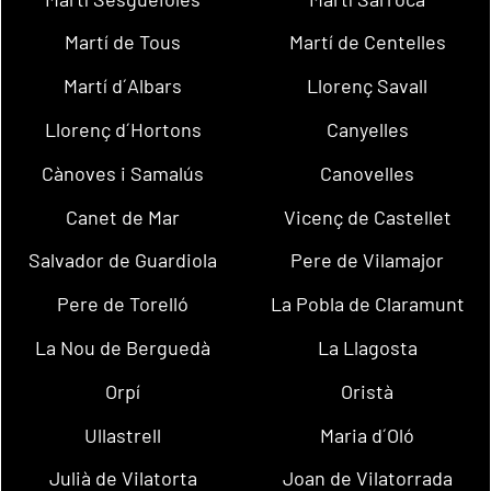
Martí de Tous
Martí de Centelles
Martí d´Albars
Llorenç Savall
Llorenç d´Hortons
Canyelles
Cànoves i Samalús
Canovelles
Canet de Mar
Vicenç de Castellet
Salvador de Guardiola
Pere de Vilamajor
Pere de Torelló
La Pobla de Claramunt
La Nou de Berguedà
La Llagosta
Orpí
Oristà
Ullastrell
Maria d´Oló
Julià de Vilatorta
Joan de Vilatorrada