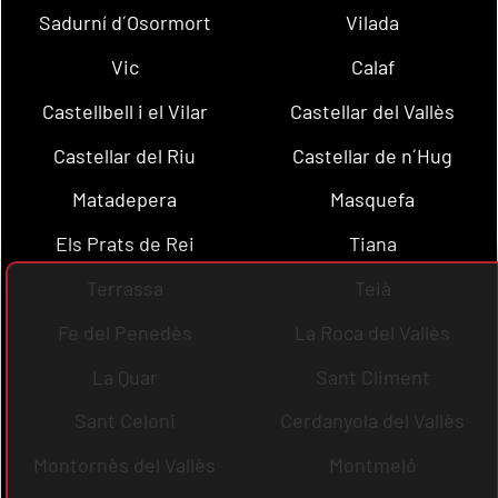
Sadurní d´Osormort
Vilada
Vic
Calaf
Castellbell i el Vilar
Castellar del Vallès
Castellar del Riu
Castellar de n´Hug
Matadepera
Masquefa
Els Prats de Rei
Tiana
Terrassa
Teià
Fe del Penedès
La Roca del Vallès
La Quar
Sant Climent
Sant Celoni
Cerdanyola del Vallès
Montornès del Vallès
Montmeló