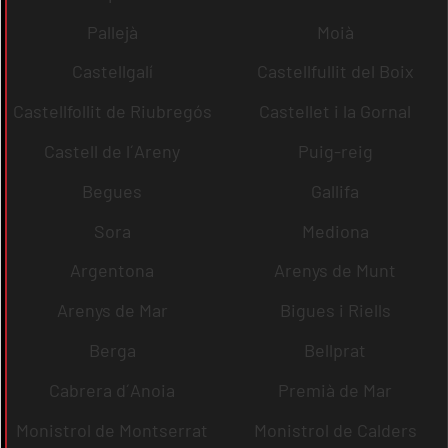
Pallejà
Moià
Castellgalí
Castellfullit del Boix
Castellfollit de Riubregós
Castellet i la Gornal
Castell de l´Areny
Puig-reig
Begues
Gallifa
Sora
Mediona
Argentona
Arenys de Munt
Arenys de Mar
Bigues i Riells
Berga
Bellprat
Cabrera d´Anoia
Premià de Mar
Monistrol de Montserrat
Monistrol de Calders