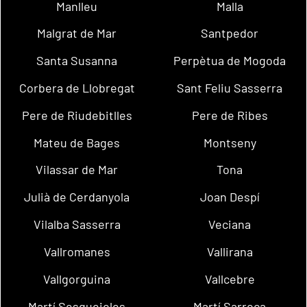
Manlleu
Malla
Malgrat de Mar
Santpedor
Santa Susanna
Perpètua de Mogoda
Corbera de Llobregat
Sant Feliu Sasserra
Pere de Riudebitlles
Pere de Ribes
Mateu de Bages
Montseny
Vilassar de Mar
Tona
Julià de Cerdanyola
Joan Despí
Vilalba Sasserra
Veciana
Vallromanes
Vallirana
Vallgorguina
Vallcebre
Martí Sesgueioles
Martí Sarroca