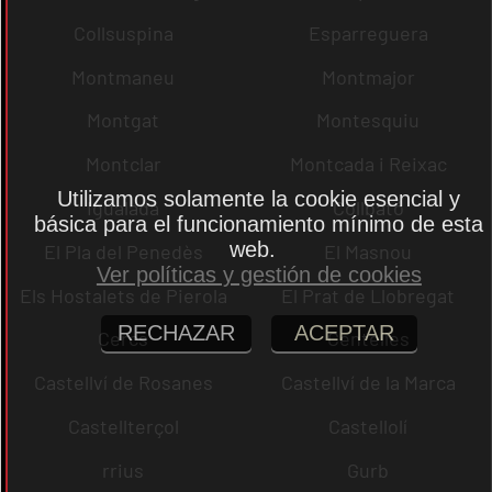
Collsuspina
Esparreguera
Montmaneu
Montmajor
Montgat
Montesquiu
Montclar
Montcada i Reixac
Utilizamos solamente la cookie esencial y
Igualada
Collbató
básica para el funcionamiento mínimo de esta
web.
El Pla del Penedès
El Masnou
Ver políticas y gestión de cookies
Els Hostalets de Pierola
El Prat de Llobregat
RECHAZAR
ACEPTAR
Cercs
Centelles
Castellví de Rosanes
Castellví de la Marca
Castellterçol
Castellolí
rrius
Gurb