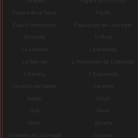
Fogars de la Selva
Fígols
Figaró-Montmany
Esplugues de Llobregat
Gironella
El Brull
La Llacuna
La Granada
La Garriga
L´Hospitalet de Llobregat
L´Estany
L´Espunyola
l´Ametlla del Vallès
Cervelló
Sagàs
Lluçà
Orís
Olvan
Olost
Olivella
Torrelles de Llobregat
Copons