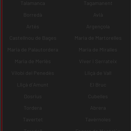
Talamanca
Tagamanent
Borredà
Avià
Artés
Argençola
Castellnou de Bages
Maria de Martorelles
Maria de Palautordera
Maria de Miralles
Maria de Merlès
Viver i Serrateix
Vilobí del Penedès
Lliçà de Vall
Lliçà d´Amunt
El Bruc
Dosrius
Cubelles
Tordera
Abrera
Tavertet
Tavèrnoles
Taradell
Fogars de Montclús