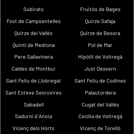
Subirats
Fruitós de Bages
Fost de Campsentelles
Quirze Safaja
Quirze del Vallès
Quirze de Besora
Quintí de Mediona
Pol de Mar
Pere Sallavinera
Hipòlit de Voltregà
Caldes de Montbui
Just Desvern
Sant Feliu de Llobregat
Sant Feliu de Codines
Sant Esteve Sesrovires
Palautordera
Sabadell
Cugat del Vallès
Sadurní d´Anoia
Cecília de Voltregà
Vicenç dels Horts
Vicenç de Torelló