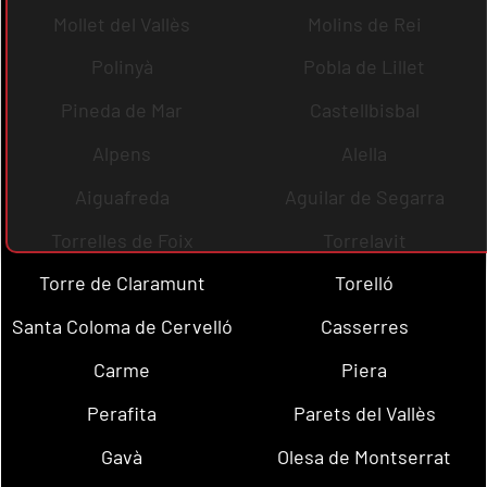
Mollet del Vallès
Molins de Rei
Polinyà
Pobla de Lillet
Pineda de Mar
Castellbisbal
Alpens
Alella
Aiguafreda
Aguilar de Segarra
Torrelles de Foix
Torrelavit
Torre de Claramunt
Torelló
Santa Coloma de Cervelló
Casserres
Carme
Piera
Perafita
Parets del Vallès
Gavà
Olesa de Montserrat