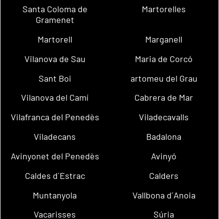
Santa Coloma de
Martorelles
Gramenet
Martorell
Marganell
Vilanova de Sau
Maria de Corcó
Sant Boi
artomeu del Grau
Vilanova del Camí
Cabrera de Mar
Vilafranca del Penedès
Viladecavalls
Viladecans
Badalona
Avinyonet del Penedès
Avinyó
Caldes d´Estrac
Calders
Muntanyola
Vallbona d´Anoia
Vacarisses
Súria