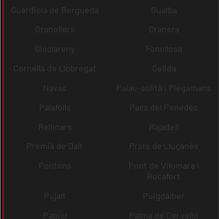
Guardiola de Berguedà
Gualba
Granollers
Granera
Gisclareny
Fonollosa
Cornellà de Llobregat
Gelida
Navas
Palau-solità i Plegamans
Palafolls
Pacs del Penedès
Rellinars
Rajadell
Premià de Dalt
Prats de Lluçanès
Pontons
Pont de Vilomara i
Rocafort
Pujalt
Puigdàlber
Papiol
Palma de Cervelló