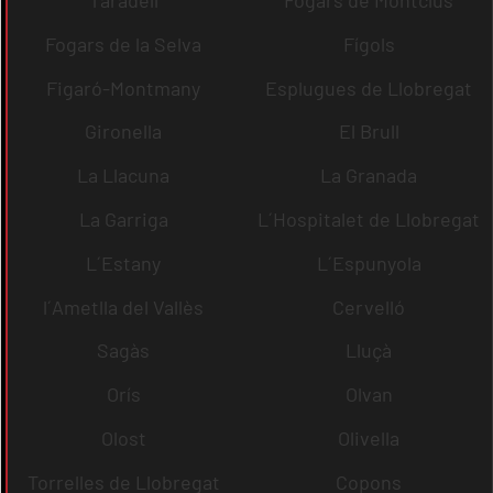
Fogars de la Selva
Fígols
Figaró-Montmany
Esplugues de Llobregat
Gironella
El Brull
La Llacuna
La Granada
La Garriga
L´Hospitalet de Llobregat
L´Estany
L´Espunyola
l´Ametlla del Vallès
Cervelló
Sagàs
Lluçà
Orís
Olvan
Olost
Olivella
Torrelles de Llobregat
Copons