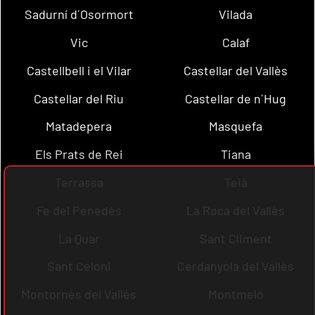
Sadurní d´Osormort
Vilada
Vic
Calaf
Castellbell i el Vilar
Castellar del Vallès
Castellar del Riu
Castellar de n´Hug
Matadepera
Masquefa
Els Prats de Rei
Tiana
Terrassa
Teià
Fe del Penedès
La Roca del Vallès
La Quar
Sant Climent
Sant Celoni
Cerdanyola del Vallès
Montornès del Vallès
Montmeló