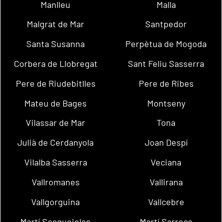
Manlleu
Malla
Malgrat de Mar
Santpedor
Santa Susanna
Perpètua de Mogoda
Corbera de Llobregat
Sant Feliu Sasserra
Pere de Riudebitlles
Pere de Ribes
Mateu de Bages
Montseny
Vilassar de Mar
Tona
Julià de Cerdanyola
Joan Despí
Vilalba Sasserra
Veciana
Vallromanes
Vallirana
Vallgorguina
Vallcebre
Martí Sesgueioles
Martí Sarroca