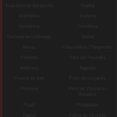
Guardiola de Berguedà
Gualba
Granollers
Granera
Gisclareny
Fonollosa
Cornellà de Llobregat
Gelida
Navas
Palau-solità i Plegamans
Palafolls
Pacs del Penedès
Rellinars
Rajadell
Premià de Dalt
Prats de Lluçanès
Pontons
Pont de Vilomara i
Rocafort
Pujalt
Puigdàlber
Papiol
Palma de Cervelló