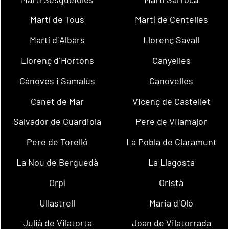
Martí de Tous
Martí de Centelles
Martí d´Albars
Llorenç Savall
Llorenç d´Hortons
Canyelles
Cànoves i Samalús
Canovelles
Canet de Mar
Vicenç de Castellet
Salvador de Guardiola
Pere de Vilamajor
Pere de Torelló
La Pobla de Claramunt
La Nou de Berguedà
La Llagosta
Orpí
Oristà
Ullastrell
Maria d´Oló
Julià de Vilatorta
Joan de Vilatorrada