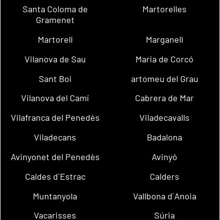
Santa Coloma de
Martorelles
Gramenet
Martorell
Marganell
Vilanova de Sau
Maria de Corcó
Sant Boi
artomeu del Grau
Vilanova del Camí
Cabrera de Mar
Vilafranca del Penedès
Viladecavalls
Viladecans
Badalona
Avinyonet del Penedès
Avinyó
Caldes d´Estrac
Calders
Muntanyola
Vallbona d´Anoia
Vacarisses
Súria