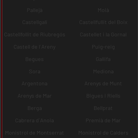
Pallejà
Moià
Castellgalí
Castellfullit del Boix
Castellfollit de Riubregós
Castellet i la Gornal
Castell de l´Areny
Puig-reig
Begues
Gallifa
Sora
Mediona
Argentona
Arenys de Munt
Arenys de Mar
Bigues i Riells
Berga
Bellprat
Cabrera d´Anoia
Premià de Mar
Monistrol de Montserrat
Monistrol de Calders