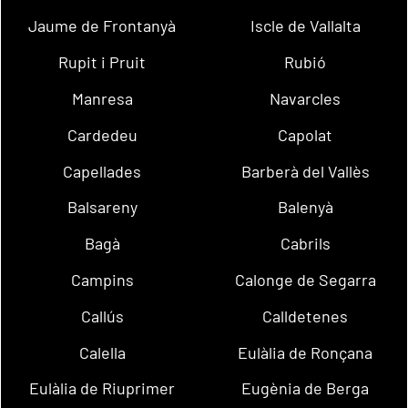
Jaume de Frontanyà
Iscle de Vallalta
Rupit i Pruit
Rubió
Manresa
Navarcles
Cardedeu
Capolat
Capellades
Barberà del Vallès
Balsareny
Balenyà
Bagà
Cabrils
Campins
Calonge de Segarra
Callús
Calldetenes
Calella
Eulàlia de Ronçana
Eulàlia de Riuprimer
Eugènia de Berga