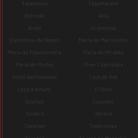
Talamanca
Tagamanent
Borredà
Avià
Artés
Argençola
Castellnou de Bages
Maria de Martorelles
Maria de Palautordera
Maria de Miralles
Maria de Merlès
Viver i Serrateix
Vilobí del Penedès
Lliçà de Vall
Lliçà d´Amunt
El Bruc
Dosrius
Cubelles
Tordera
Abrera
Tavertet
Tavèrnoles
Taradell
Fogars de Montclús