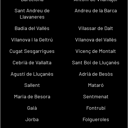
Sant Andreu de
Andreu de la Barca
Llavaneres
Badia del Vallès
Vilassar de Dalt
Vilanova i la Geltrú
Vilanova del Vallès
Cugat Sesgarrigues
Vicenç de Montalt
Cebrià de Vallalta
Sant Boi de Lluçanès
Agustí de Lluçanès
Adrià de Besòs
Sallent
Mataró
Maria de Besora
Sentmenat
Gaià
Fontrubí
Jorba
Folgueroles