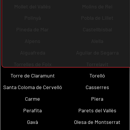
Mollet del Vallès
Molins de Rei
Polinyà
Pobla de Lillet
Pineda de Mar
Castellbisbal
Alpens
Alella
Aiguafreda
Aguilar de Segarra
Torrelles de Foix
Torrelavit
Torre de Claramunt
Torelló
Santa Coloma de Cervelló
Casserres
Carme
Piera
Perafita
Parets del Vallès
Gavà
Olesa de Montserrat