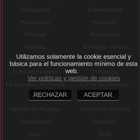
Collsuspina
Esparreguera
Montmaneu
Montmajor
Montgat
Montesquiu
Montclar
Montcada i Reixac
Utilizamos solamente la cookie esencial y
Igualada
Collbató
básica para el funcionamiento mínimo de esta
web.
El Pla del Penedès
El Masnou
Ver políticas y gestión de cookies
Els Hostalets de Pierola
El Prat de Llobregat
RECHAZAR
ACEPTAR
Cercs
Centelles
Castellví de Rosanes
Castellví de la Marca
Castellterçol
Castellolí
rrius
Gurb