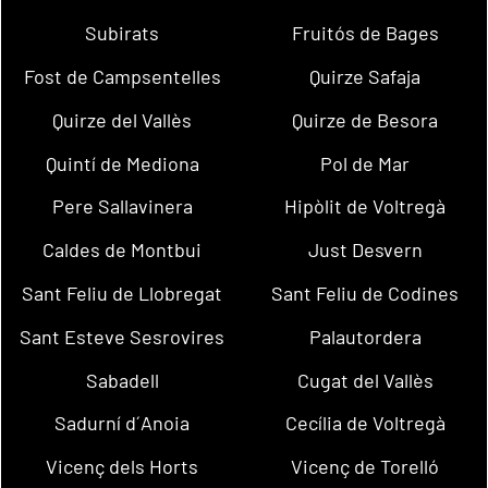
Subirats
Fruitós de Bages
Fost de Campsentelles
Quirze Safaja
Quirze del Vallès
Quirze de Besora
Quintí de Mediona
Pol de Mar
Pere Sallavinera
Hipòlit de Voltregà
Caldes de Montbui
Just Desvern
Sant Feliu de Llobregat
Sant Feliu de Codines
Sant Esteve Sesrovires
Palautordera
Sabadell
Cugat del Vallès
Sadurní d´Anoia
Cecília de Voltregà
Vicenç dels Horts
Vicenç de Torelló