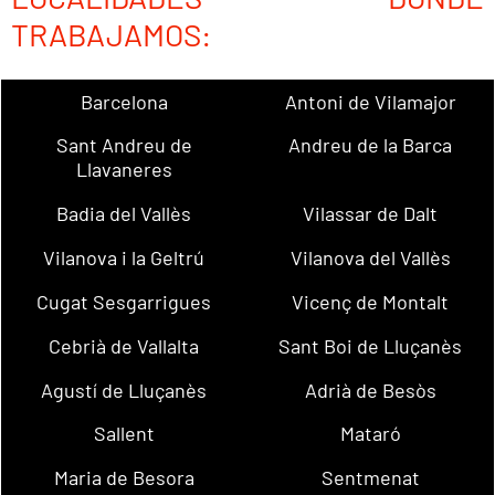
TRABAJAMOS:
Barcelona
Antoni de Vilamajor
Sant Andreu de
Andreu de la Barca
Llavaneres
Badia del Vallès
Vilassar de Dalt
Vilanova i la Geltrú
Vilanova del Vallès
Cugat Sesgarrigues
Vicenç de Montalt
Cebrià de Vallalta
Sant Boi de Lluçanès
Agustí de Lluçanès
Adrià de Besòs
Sallent
Mataró
Maria de Besora
Sentmenat