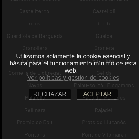
Castellterçol
Castellolí
rrius
Gurb
Guardiola de Berguedà
Gualba
Granollers
Granera
Utilizamos solamente la cookie esencial y
Gisclareny
Fonollosa
básica para el funcionamiento mínimo de esta
web.
Cornellà de Llobregat
Gelida
Ver políticas y gestión de cookies
Navas
Palau-solità i Plegamans
RECHAZAR
ACEPTAR
Palafolls
Pacs del Penedès
Rellinars
Rajadell
Premià de Dalt
Prats de Lluçanès
Pontons
Pont de Vilomara i