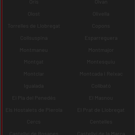
Orís
Olvan
Olost
Olivella
Torrelles de Llobregat
Copons
Collsuspina
Esparreguera
Montmaneu
Montmajor
Montgat
Montesquiu
Montclar
Montcada i Reixac
Igualada
Collbató
El Pla del Penedès
El Masnou
Els Hostalets de Pierola
El Prat de Llobregat
Cercs
Centelles
Castellví de Rosanes
Castellví de la Marca