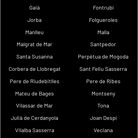
Gaià
Fontrubí
Jorba
Folgueroles
Manlleu
Malla
Malgrat de Mar
Santpedor
Santa Susanna
Perpètua de Mogoda
Corbera de Llobregat
Sant Feliu Sasserra
Pere de Riudebitlles
Pere de Ribes
Mateu de Bages
Montseny
Vilassar de Mar
Tona
Julià de Cerdanyola
Joan Despí
Vilalba Sasserra
Veciana