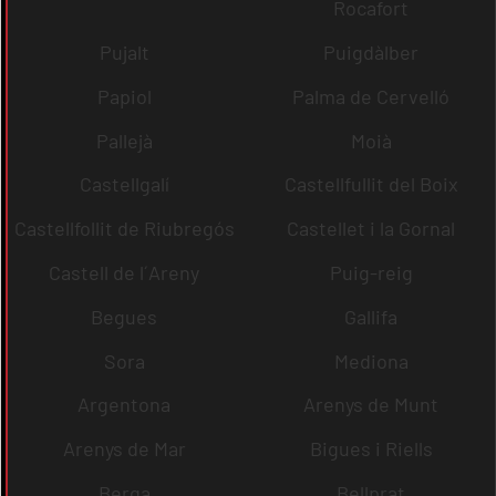
Rocafort
Pujalt
Puigdàlber
Papiol
Palma de Cervelló
Pallejà
Moià
Castellgalí
Castellfullit del Boix
Castellfollit de Riubregós
Castellet i la Gornal
Castell de l´Areny
Puig-reig
Begues
Gallifa
Sora
Mediona
Argentona
Arenys de Munt
Arenys de Mar
Bigues i Riells
Berga
Bellprat