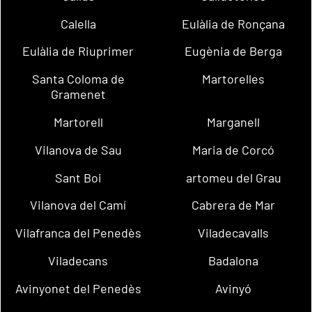
Calella
Eulàlia de Ronçana
Eulàlia de Riuprimer
Eugènia de Berga
Santa Coloma de
Martorelles
Gramenet
Martorell
Marganell
Vilanova de Sau
Maria de Corcó
Sant Boi
artomeu del Grau
Vilanova del Camí
Cabrera de Mar
Vilafranca del Penedès
Viladecavalls
Viladecans
Badalona
Avinyonet del Penedès
Avinyó