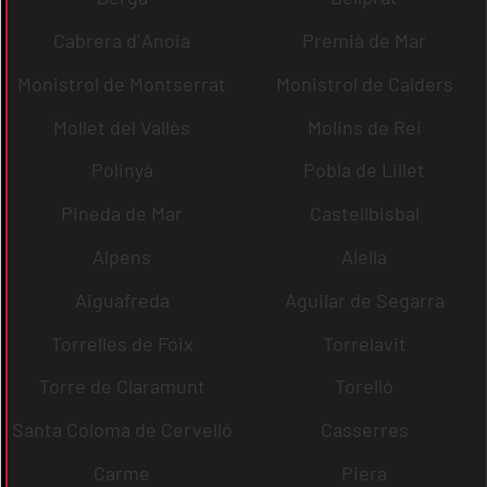
Cabrera d´Anoia
Premià de Mar
Monistrol de Montserrat
Monistrol de Calders
Mollet del Vallès
Molins de Rei
Polinyà
Pobla de Lillet
Pineda de Mar
Castellbisbal
Alpens
Alella
Aiguafreda
Aguilar de Segarra
Torrelles de Foix
Torrelavit
Torre de Claramunt
Torelló
Santa Coloma de Cervelló
Casserres
Carme
Piera