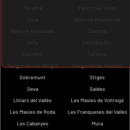
Perafita
Parets del Vallès
Gavà
Olesa de Montserrat
Olesa de Bonesvalls
Olèrdola
dena
Castelldefels
Castellcir
Cardona
Margarida i els Monjos
Margarida de Montbui
Sobremunt
Sitges
Seva
Saldes
Llinars del Vallès
Les Masíes de Voltregà
Les Masies de Roda
Les Franqueses del Vallès
Les Cabanyes
Mura