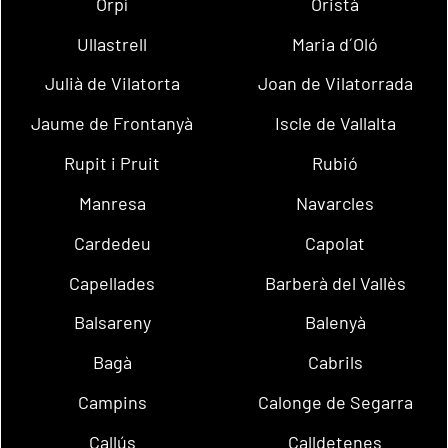
Orpí
Oristà
Ullastrell
Maria d´Oló
Julià de Vilatorta
Joan de Vilatorrada
Jaume de Frontanyà
Iscle de Vallalta
Rupit i Pruit
Rubió
Manresa
Navarcles
Cardedeu
Capolat
Capellades
Barberà del Vallès
Balsareny
Balenyà
Bagà
Cabrils
Campins
Calonge de Segarra
Callús
Calldetenes