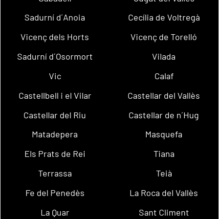
Sadurní d´Anoia
Cecília de Voltregà
Vicenç dels Horts
Vicenç de Torelló
Sadurní d´Osormort
Vilada
Vic
Calaf
Castellbell i el Vilar
Castellar del Vallès
Castellar del Riu
Castellar de n´Hug
Matadepera
Masquefa
Els Prats de Rei
Tiana
Terrassa
Teià
Fe del Penedès
La Roca del Vallès
La Quar
Sant Climent