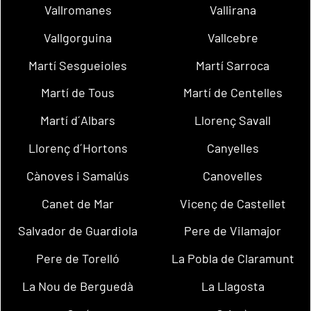
Vallromanes
Vallirana
Vallgorguina
Vallcebre
Martí Sesgueioles
Martí Sarroca
Martí de Tous
Martí de Centelles
Martí d´Albars
Llorenç Savall
Llorenç d´Hortons
Canyelles
Cànoves i Samalús
Canovelles
Canet de Mar
Vicenç de Castellet
Salvador de Guardiola
Pere de Vilamajor
Pere de Torelló
La Pobla de Claramunt
La Nou de Berguedà
La Llagosta