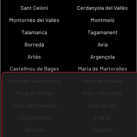
Sant Celoni
Cerdanyola del Vallès
Montornès del Vallès
Montmeló
Talamanca
Tagamanent
Borredà
Avià
Artés
Argençola
Castellnou de Bages
Maria de Martorelles
Maria de Palautordera
Maria de Miralles
Maria de Merlès
Viver i Serrateix
Vilobí del Penedès
Lliçà de Vall
Lliçà d´Amunt
El Bruc
Dosrius
Cubelles