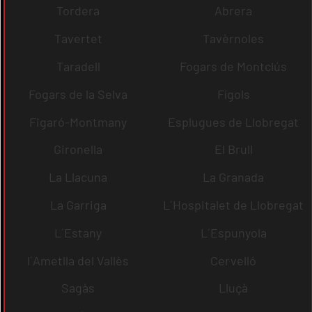
Tordera
Abrera
Tavertet
Tavèrnoles
Taradell
Fogars de Montclús
Fogars de la Selva
Fígols
Figaró-Montmany
Esplugues de Llobregat
Gironella
El Brull
La Llacuna
La Granada
La Garriga
L´Hospitalet de Llobregat
L´Estany
L´Espunyola
l´Ametlla del Vallès
Cervelló
Sagàs
Lluçà