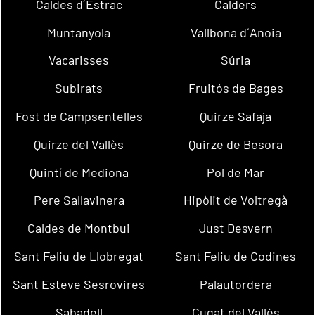
Caldes d´Estrac
Calders
Muntanyola
Vallbona d´Anoia
Vacarisses
Súria
Subirats
Fruitós de Bages
Fost de Campsentelles
Quirze Safaja
Quirze del Vallès
Quirze de Besora
Quintí de Mediona
Pol de Mar
Pere Sallavinera
Hipòlit de Voltregà
Caldes de Montbui
Just Desvern
Sant Feliu de Llobregat
Sant Feliu de Codines
Sant Esteve Sesrovires
Palautordera
Sabadell
Cugat del Vallès