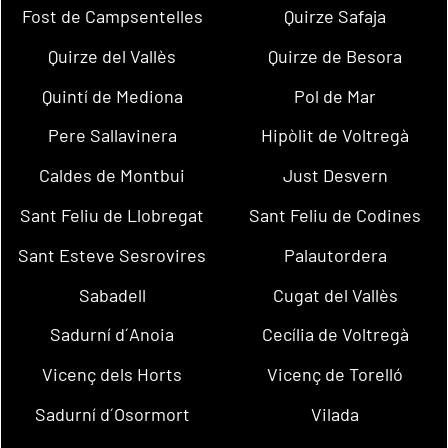
Fost de Campsentelles
Quirze Safaja
Quirze del Vallès
Quirze de Besora
Quintí de Mediona
Pol de Mar
Pere Sallavinera
Hipòlit de Voltregà
Caldes de Montbui
Just Desvern
Sant Feliu de Llobregat
Sant Feliu de Codines
Sant Esteve Sesrovires
Palautordera
Sabadell
Cugat del Vallès
Sadurní d´Anoia
Cecília de Voltregà
Vicenç dels Horts
Vicenç de Torelló
Sadurní d´Osormort
Vilada