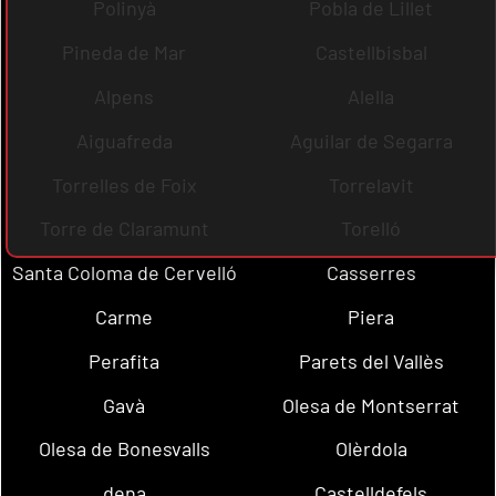
Polinyà
Pobla de Lillet
Pineda de Mar
Castellbisbal
Alpens
Alella
Aiguafreda
Aguilar de Segarra
Torrelles de Foix
Torrelavit
Torre de Claramunt
Torelló
Santa Coloma de Cervelló
Casserres
Carme
Piera
Perafita
Parets del Vallès
Gavà
Olesa de Montserrat
Olesa de Bonesvalls
Olèrdola
dena
Castelldefels