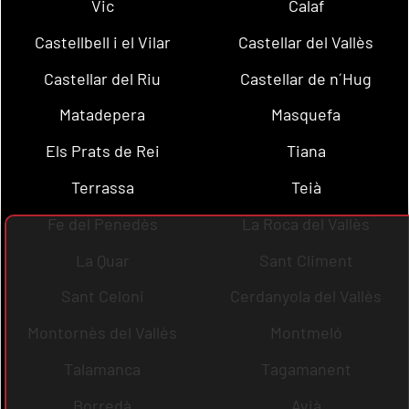
Vic
Calaf
Castellbell i el Vilar
Castellar del Vallès
Castellar del Riu
Castellar de n´Hug
Matadepera
Masquefa
Els Prats de Rei
Tiana
Terrassa
Teià
Fe del Penedès
La Roca del Vallès
La Quar
Sant Climent
Sant Celoni
Cerdanyola del Vallès
Montornès del Vallès
Montmeló
Talamanca
Tagamanent
Borredà
Avià