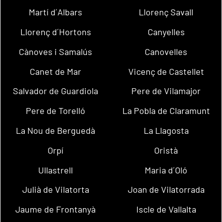
Martí d´Albars
Llorenç Savall
Llorenç d´Hortons
Canyelles
Cànoves i Samalús
Canovelles
Canet de Mar
Vicenç de Castellet
Salvador de Guardiola
Pere de Vilamajor
Pere de Torelló
La Pobla de Claramunt
La Nou de Berguedà
La Llagosta
Orpí
Oristà
Ullastrell
Maria d´Oló
Julià de Vilatorta
Joan de Vilatorrada
Jaume de Frontanyà
Iscle de Vallalta