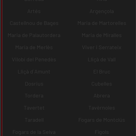
Artés
Argençola
Castellnou de Bages
Maria de Martorelles
Maria de Palautordera
Maria de Miralles
Maria de Merlès
Viver i Serrateix
Vilobí del Penedès
Lliçà de Vall
Lliçà d´Amunt
El Bruc
Dosrius
Cubelles
Tordera
Abrera
Tavertet
Tavèrnoles
Taradell
Fogars de Montclús
Fogars de la Selva
Fígols