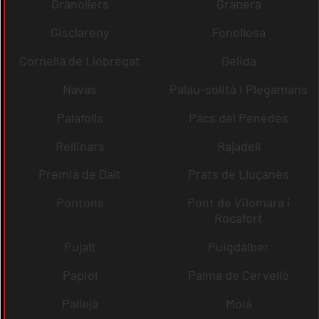
Granollers
Granera
Gisclareny
Fonollosa
Cornellà de Llobregat
Gelida
Navas
Palau-solità i Plegamans
Palafolls
Pacs del Penedès
Rellinars
Rajadell
Premià de Dalt
Prats de Lluçanès
Pontons
Pont de Vilomara i
Rocafort
Pujalt
Puigdàlber
Papiol
Palma de Cervelló
Pallejà
Moià