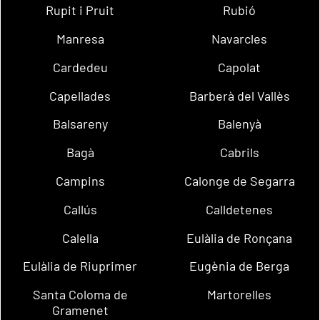
Rupit i Pruit
Rubió
Manresa
Navarcles
Cardedeu
Capolat
Capellades
Barberà del Vallès
Balsareny
Balenyà
Bagà
Cabrils
Campins
Calonge de Segarra
Callús
Calldetenes
Calella
Eulàlia de Ronçana
Eulàlia de Riuprimer
Eugènia de Berga
Santa Coloma de
Martorelles
Gramenet