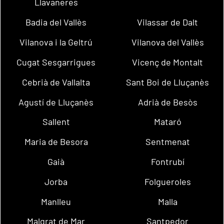
Llavaneres
Badia del Vallès
Vilassar de Dalt
Vilanova i la Geltrú
Vilanova del Vallès
Cugat Sesgarrigues
Vicenç de Montalt
Cebrià de Vallalta
Sant Boi de Lluçanès
Agustí de Lluçanès
Adrià de Besòs
Sallent
Mataró
Maria de Besora
Sentmenat
Gaià
Fontrubí
Jorba
Folgueroles
Manlleu
Malla
Malgrat de Mar
Santpedor