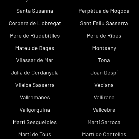
Santa Susanna
Perpètua de Mogoda
Corbera de Llobregat
Sant Feliu Sasserra
Pere de Riudebitlles
Pere de Ribes
Mateu de Bages
Montseny
Vilassar de Mar
Tona
Julià de Cerdanyola
Joan Despí
Vilalba Sasserra
Veciana
Vallromanes
Vallirana
Vallgorguina
Vallcebre
Martí Sesgueioles
Martí Sarroca
Martí de Tous
Martí de Centelles