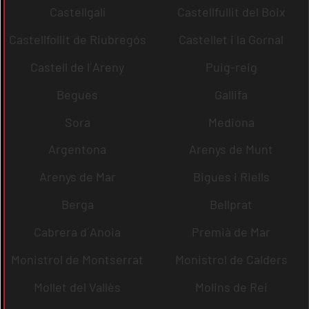
Castellgalí
Castellfullit del Boix
Castellfollit de Riubregós
Castellet i la Gornal
Castell de l´Areny
Puig-reig
Begues
Gallifa
Sora
Mediona
Argentona
Arenys de Munt
Arenys de Mar
Bigues i Riells
Berga
Bellprat
Cabrera d´Anoia
Premià de Mar
Monistrol de Montserrat
Monistrol de Calders
Mollet del Vallès
Molins de Rei