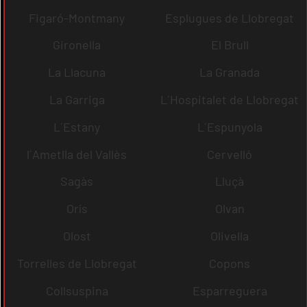
Figaró-Montmany
Esplugues de Llobregat
Gironella
El Brull
La Llacuna
La Granada
La Garriga
L´Hospitalet de Llobregat
L´Estany
L´Espunyola
l´Ametlla del Vallès
Cervelló
Sagàs
Lluçà
Orís
Olvan
Olost
Olivella
Torrelles de Llobregat
Copons
Collsuspina
Esparreguera