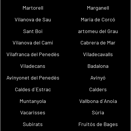
Martorell
Marganell
Vilanova de Sau
Maria de Corcó
Sant Boi
artomeu del Grau
Vilanova del Camí
Cabrera de Mar
Vilafranca del Penedès
Viladecavalls
Viladecans
Badalona
Avinyonet del Penedès
Avinyó
Caldes d´Estrac
Calders
Muntanyola
Vallbona d´Anoia
Vacarisses
Súria
Subirats
Fruitós de Bages