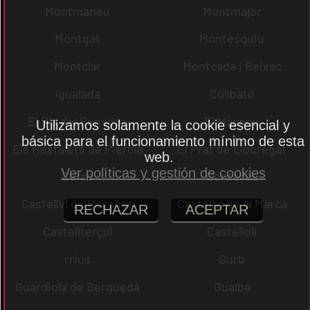
Montmaneu
Montmajor
Montgat
Montesquiu
Montclar
Montcada i Reixac
Igualada
Collbató
El Pla del Penedès
El Masnou
Utilizamos solamente la cookie esencial y
básica para el funcionamiento mínimo de esta
Els Hostalets de Pierola
El Prat de Llobregat
web.
Ver políticas y gestión de cookies
Cercs
Centelles
Castellví de Rosanes
Castellví de la Marca
RECHAZAR
ACEPTAR
Castellterçol
Castellolí
rrius
Gurb
Guardiola de Berguedà
Gualba