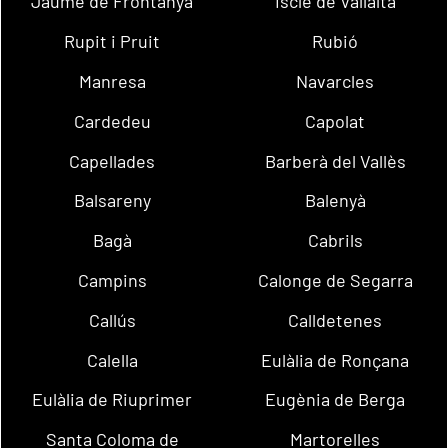
Jaume de Frontanyà
Iscle de Vallalta
Rupit i Pruit
Rubió
Manresa
Navarcles
Cardedeu
Capolat
Capellades
Barberà del Vallès
Balsareny
Balenyà
Bagà
Cabrils
Campins
Calonge de Segarra
Callús
Calldetenes
Calella
Eulàlia de Ronçana
Eulàlia de Riuprimer
Eugènia de Berga
Santa Coloma de
Martorelles