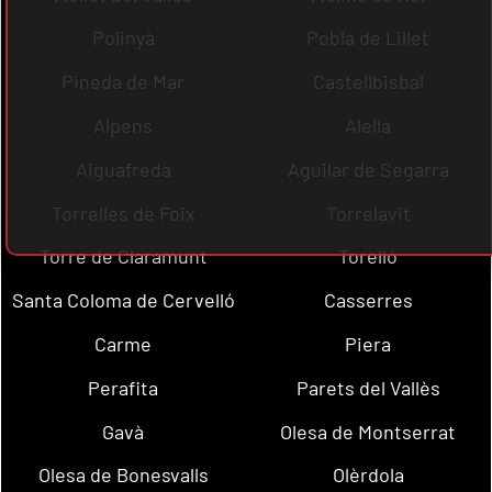
Polinyà
Pobla de Lillet
Pineda de Mar
Castellbisbal
Alpens
Alella
Aiguafreda
Aguilar de Segarra
Torrelles de Foix
Torrelavit
Torre de Claramunt
Torelló
Santa Coloma de Cervelló
Casserres
Carme
Piera
Perafita
Parets del Vallès
Gavà
Olesa de Montserrat
Olesa de Bonesvalls
Olèrdola