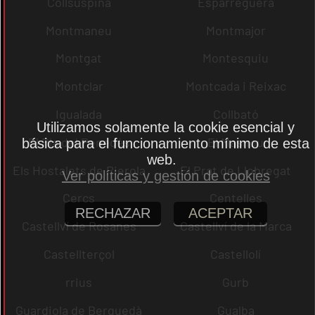
Collsuspina
Esparreguera
Montmaneu
Montmajor
Montgat
Montesquiu
Montclar
Montcada i Reixac
Igualada
Collbató
Utilizamos solamente la cookie esencial y
El Pla del Penedès
El Masnou
básica para el funcionamiento mínimo de esta
web.
Els Hostalets de Pierola
El Prat de Llobregat
Ver políticas y gestión de cookies
Cercs
Centelles
RECHAZAR
ACEPTAR
Castellví de Rosanes
Castellví de la Marca
Castellterçol
Castellolí
rrius
Gurb
Guardiola de Berguedà
Gualba