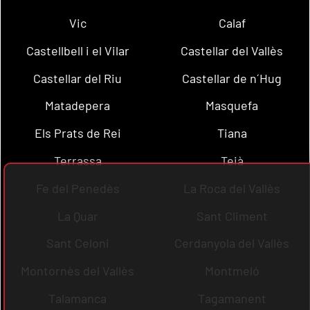
Vic
Calaf
Castellbell i el Vilar
Castellar del Vallès
Castellar del Riu
Castellar de n´Hug
Matadepera
Masquefa
Els Prats de Rei
Tiana
Terrassa
Teià
Fe del Penedès
La Roca del Vallès
La Quar
Sant Climent
Sant Celoni
Cerdanyola del Vallès
Montornès del Vallès
Montmeló
Talamanca
Tagamanent