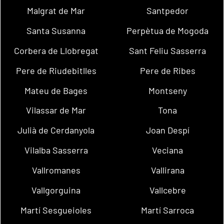
Malgrat de Mar
Santpedor
Santa Susanna
Perpètua de Mogoda
Corbera de Llobregat
Sant Feliu Sasserra
Pere de Riudebitlles
Pere de Ribes
Mateu de Bages
Montseny
Vilassar de Mar
Tona
Julià de Cerdanyola
Joan Despí
Vilalba Sasserra
Veciana
Vallromanes
Vallirana
Vallgorguina
Vallcebre
Martí Sesgueioles
Martí Sarroca