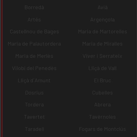
Borredà
Avià
Artés
Argençola
Castellnou de Bages
Maria de Martorelles
Maria de Palautordera
Maria de Miralles
Maria de Merlès
Viver i Serrateix
Vilobí del Penedès
Lliçà de Vall
Lliçà d´Amunt
El Bruc
Dosrius
Cubelles
Tordera
Abrera
Tavertet
Tavèrnoles
Taradell
Fogars de Montclús