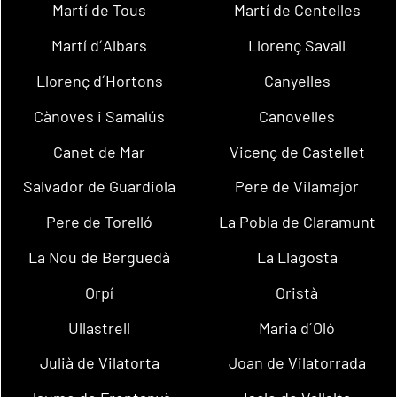
Martí de Tous
Martí de Centelles
Martí d´Albars
Llorenç Savall
Llorenç d´Hortons
Canyelles
Cànoves i Samalús
Canovelles
Canet de Mar
Vicenç de Castellet
Salvador de Guardiola
Pere de Vilamajor
Pere de Torelló
La Pobla de Claramunt
La Nou de Berguedà
La Llagosta
Orpí
Oristà
Ullastrell
Maria d´Oló
Julià de Vilatorta
Joan de Vilatorrada