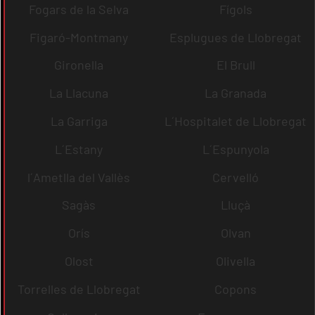
Fogars de la Selva
Fígols
Figaró-Montmany
Esplugues de Llobregat
Gironella
El Brull
La Llacuna
La Granada
La Garriga
L´Hospitalet de Llobregat
L´Estany
L´Espunyola
l´Ametlla del Vallès
Cervelló
Sagàs
Lluçà
Orís
Olvan
Olost
Olivella
Torrelles de Llobregat
Copons