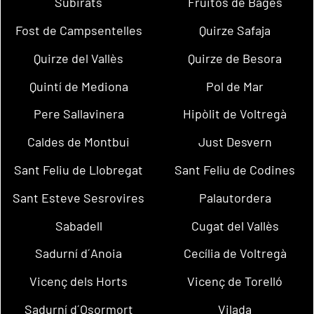
Subirats
Fruitós de Bages
Fost de Campsentelles
Quirze Safaja
Quirze del Vallès
Quirze de Besora
Quintí de Mediona
Pol de Mar
Pere Sallavinera
Hipòlit de Voltregà
Caldes de Montbui
Just Desvern
Sant Feliu de Llobregat
Sant Feliu de Codines
Sant Esteve Sesrovires
Palautordera
Sabadell
Cugat del Vallès
Sadurní d´Anoia
Cecília de Voltregà
Vicenç dels Horts
Vicenç de Torelló
Sadurní d´Osormort
Vilada