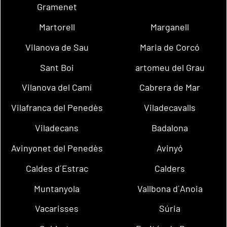
Gramenet
Martorell
Marganell
Vilanova de Sau
Maria de Corcó
Sant Boi
artomeu del Grau
Vilanova del Camí
Cabrera de Mar
Vilafranca del Penedès
Viladecavalls
Viladecans
Badalona
Avinyonet del Penedès
Avinyó
Caldes d´Estrac
Calders
Muntanyola
Vallbona d´Anoia
Vacarisses
Súria