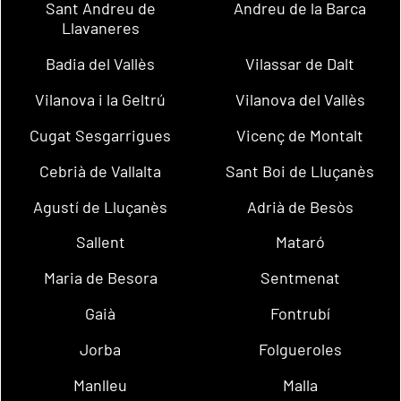
Sant Andreu de
Andreu de la Barca
Llavaneres
Badia del Vallès
Vilassar de Dalt
Vilanova i la Geltrú
Vilanova del Vallès
Cugat Sesgarrigues
Vicenç de Montalt
Cebrià de Vallalta
Sant Boi de Lluçanès
Agustí de Lluçanès
Adrià de Besòs
Sallent
Mataró
Maria de Besora
Sentmenat
Gaià
Fontrubí
Jorba
Folgueroles
Manlleu
Malla