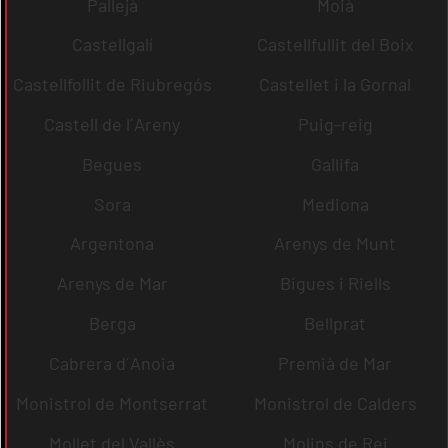
Pallejà
Moià
Castellgalí
Castellfullit del Boix
Castellfollit de Riubregós
Castellet i la Gornal
Castell de l´Areny
Puig-reig
Begues
Gallifa
Sora
Mediona
Argentona
Arenys de Munt
Arenys de Mar
Bigues i Riells
Berga
Bellprat
Cabrera d´Anoia
Premià de Mar
Monistrol de Montserrat
Monistrol de Calders
Mollet del Vallès
Molins de Rei