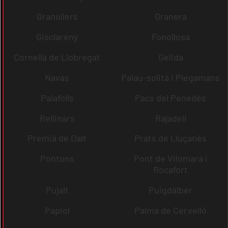
Granollers
Granera
Gisclareny
Fonollosa
Cornellà de Llobregat
Gelida
Navas
Palau-solità i Plegamans
Palafolls
Pacs del Penedès
Rellinars
Rajadell
Premià de Dalt
Prats de Lluçanès
Pontons
Pont de Vilomara i
Rocafort
Pujalt
Puigdàlber
Papiol
Palma de Cervelló