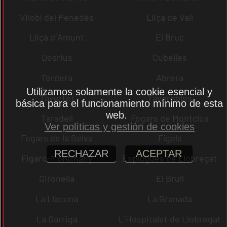
Vilobí del Penedès
Lliçà de Vall
Lliçà d´Amunt
El Bruc
Dosrius
Cubelles
Tordera
Abrera
Utilizamos solamente la cookie esencial y
Tavertet
Tavèrnoles
básica para el funcionamiento mínimo de esta
web.
Taradell
Fogars de Montclús
Ver políticas y gestión de cookies
Fogars de la Selva
Fígols
RECHAZAR
ACEPTAR
Figaró-Montmany
Esplugues de Llobregat
Gironella
El Brull
La Llacuna
La Granada
La Garriga
L´Hospitalet de Llobregat