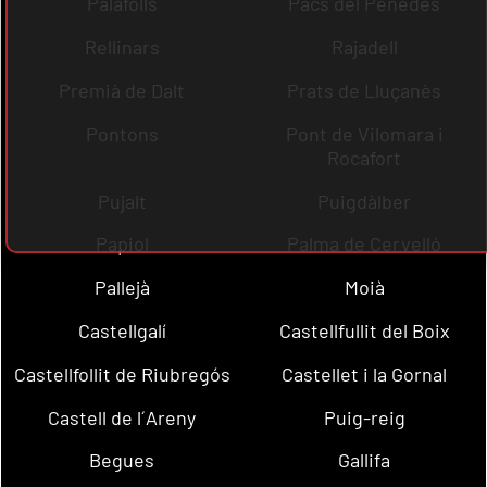
Palafolls
Pacs del Penedès
Rellinars
Rajadell
Premià de Dalt
Prats de Lluçanès
Pontons
Pont de Vilomara i
Rocafort
Pujalt
Puigdàlber
Papiol
Palma de Cervelló
Pallejà
Moià
Castellgalí
Castellfullit del Boix
Castellfollit de Riubregós
Castellet i la Gornal
Castell de l´Areny
Puig-reig
Begues
Gallifa