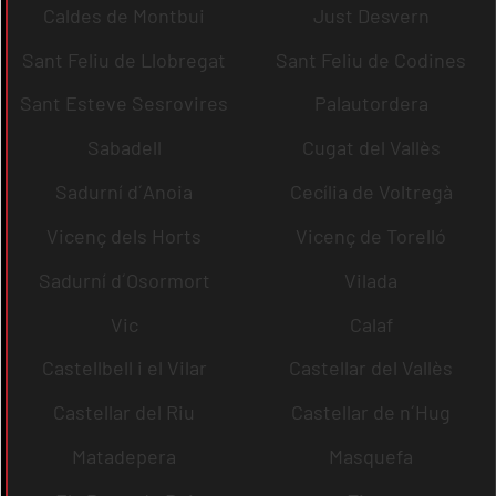
Caldes de Montbui
Just Desvern
Sant Feliu de Llobregat
Sant Feliu de Codines
Sant Esteve Sesrovires
Palautordera
Sabadell
Cugat del Vallès
Sadurní d´Anoia
Cecília de Voltregà
Vicenç dels Horts
Vicenç de Torelló
Sadurní d´Osormort
Vilada
Vic
Calaf
Castellbell i el Vilar
Castellar del Vallès
Castellar del Riu
Castellar de n´Hug
Matadepera
Masquefa