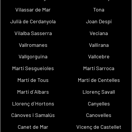
Vilassar de Mar
Tona
Julià de Cerdanyola
Joan Despí
Vilalba Sasserra
Veciana
Vallromanes
Vallirana
Vallgorguina
Vallcebre
Martí Sesgueioles
Martí Sarroca
Martí de Tous
Martí de Centelles
Martí d´Albars
Llorenç Savall
Llorenç d´Hortons
Canyelles
Cànoves i Samalús
Canovelles
Canet de Mar
Vicenç de Castellet