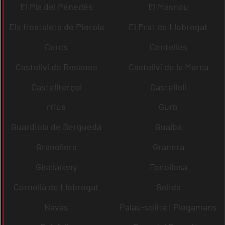
El Pla del Penedès
El Masnou
Els Hostalets de Pierola
El Prat de Llobregat
Cercs
Centelles
Castellví de Rosanes
Castellví de la Marca
Castellterçol
Castellolí
rrius
Gurb
Guardiola de Berguedà
Gualba
Granollers
Granera
Gisclareny
Fonollosa
Cornellà de Llobregat
Gelida
Navas
Palau-solità i Plegamans