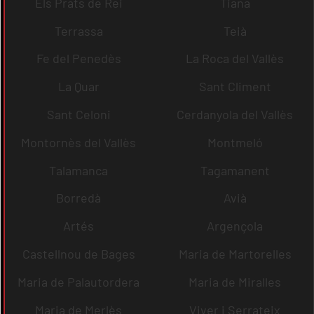
Els Prats de Rei
Tiana
Terrassa
Teià
Fe del Penedès
La Roca del Vallès
La Quar
Sant Climent
Sant Celoni
Cerdanyola del Vallès
Montornès del Vallès
Montmeló
Talamanca
Tagamanent
Borredà
Avià
Artés
Argençola
Castellnou de Bages
Maria de Martorelles
Maria de Palautordera
Maria de Miralles
Maria de Merlès
Viver i Serrateix