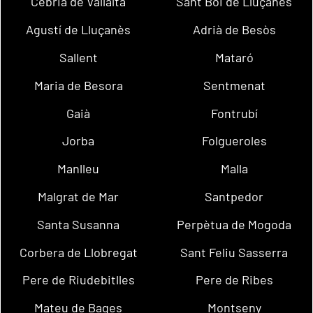
Cebrià de Vallalta
Sant Boi de Lluçanès
Agustí de Lluçanès
Adrià de Besòs
Sallent
Mataró
Maria de Besora
Sentmenat
Gaià
Fontrubí
Jorba
Folgueroles
Manlleu
Malla
Malgrat de Mar
Santpedor
Santa Susanna
Perpètua de Mogoda
Corbera de Llobregat
Sant Feliu Sasserra
Pere de Riudebitlles
Pere de Ribes
Mateu de Bages
Montseny