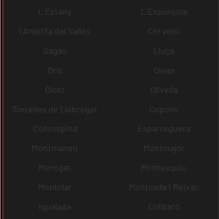
L´Estany
L´Espunyola
l´Ametlla del Vallès
Cervelló
Sagàs
Lluçà
Orís
Olvan
Olost
Olivella
Torrelles de Llobregat
Copons
Collsuspina
Esparreguera
Montmaneu
Montmajor
Montgat
Montesquiu
Montclar
Montcada i Reixac
Igualada
Collbató