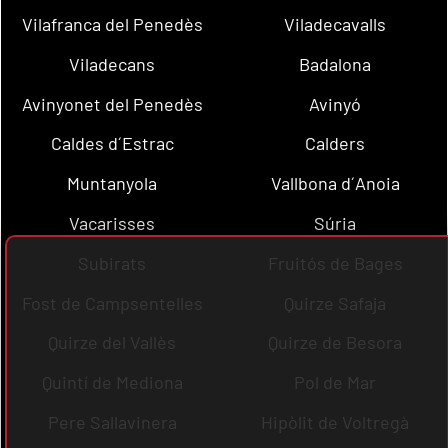
Vilafranca del Penedès
Viladecavalls
Viladecans
Badalona
Avinyonet del Penedès
Avinyó
Caldes d´Estrac
Calders
Muntanyola
Vallbona d´Anoia
Vacarisses
Súria
Subirats
Fruitós de Bages
Fost de Campsentelles
Quirze Safaja
Quirze del Vallès
Quirze de Besora
Quintí de Mediona
Pol de Mar
Pere Sallavinera
Hipòlit de Voltregà