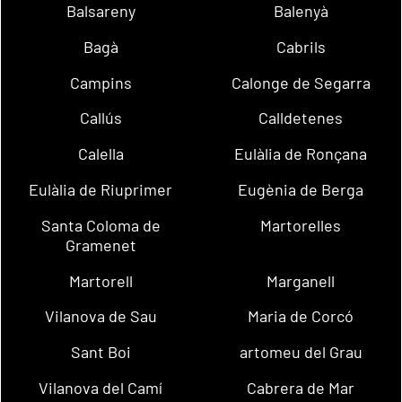
Balsareny
Balenyà
Bagà
Cabrils
Campins
Calonge de Segarra
Callús
Calldetenes
Calella
Eulàlia de Ronçana
Eulàlia de Riuprimer
Eugènia de Berga
Santa Coloma de
Martorelles
Gramenet
Martorell
Marganell
Vilanova de Sau
Maria de Corcó
Sant Boi
artomeu del Grau
Vilanova del Camí
Cabrera de Mar