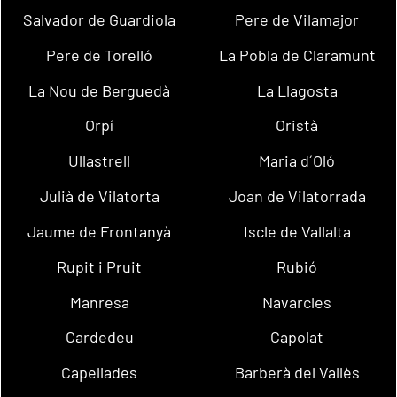
Salvador de Guardiola
Pere de Vilamajor
Pere de Torelló
La Pobla de Claramunt
La Nou de Berguedà
La Llagosta
Orpí
Oristà
Ullastrell
Maria d´Oló
Julià de Vilatorta
Joan de Vilatorrada
Jaume de Frontanyà
Iscle de Vallalta
Rupit i Pruit
Rubió
Manresa
Navarcles
Cardedeu
Capolat
Capellades
Barberà del Vallès