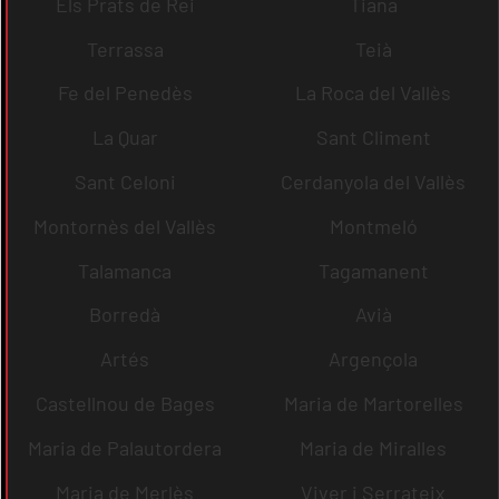
Els Prats de Rei
Tiana
Terrassa
Teià
Fe del Penedès
La Roca del Vallès
La Quar
Sant Climent
Sant Celoni
Cerdanyola del Vallès
Montornès del Vallès
Montmeló
Talamanca
Tagamanent
Borredà
Avià
Artés
Argençola
Castellnou de Bages
Maria de Martorelles
Maria de Palautordera
Maria de Miralles
Maria de Merlès
Viver i Serrateix