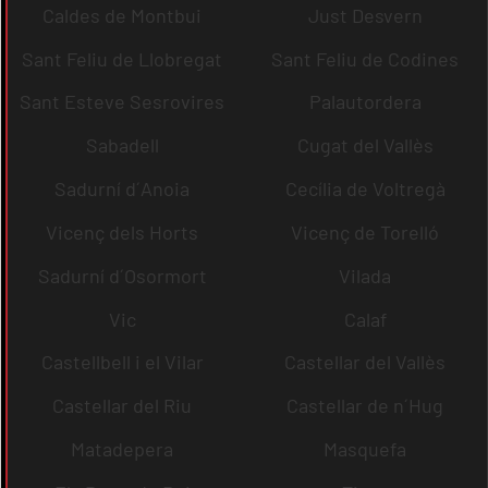
Caldes de Montbui
Just Desvern
Sant Feliu de Llobregat
Sant Feliu de Codines
Sant Esteve Sesrovires
Palautordera
Sabadell
Cugat del Vallès
Sadurní d´Anoia
Cecília de Voltregà
Vicenç dels Horts
Vicenç de Torelló
Sadurní d´Osormort
Vilada
Vic
Calaf
Castellbell i el Vilar
Castellar del Vallès
Castellar del Riu
Castellar de n´Hug
Matadepera
Masquefa