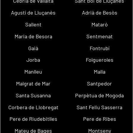
Cebrià de Vallalta
Sant Boi de Lluçanès
Agustí de Lluçanès
Adrià de Besòs
Sallent
Mataró
Maria de Besora
Sentmenat
Gaià
Fontrubí
Jorba
Folgueroles
Manlleu
Malla
Malgrat de Mar
Santpedor
Santa Susanna
Perpètua de Mogoda
Corbera de Llobregat
Sant Feliu Sasserra
Pere de Riudebitlles
Pere de Ribes
Mateu de Bages
Montseny