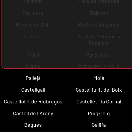
Palafolls
Pacs del Penedès
Rellinars
Rajadell
Premià de Dalt
Prats de Lluçanès
Pontons
Pont de Vilomara i
Rocafort
Pujalt
Puigdàlber
Papiol
Palma de Cervelló
Pallejà
Moià
Castellgalí
Castellfullit del Boix
Castellfollit de Riubregós
Castellet i la Gornal
Castell de l´Areny
Puig-reig
Begues
Gallifa