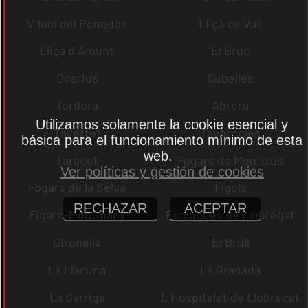
Vilobí del Penedès
Lliçà de Vall
Lliçà d´Amunt
El Bruc
Dosrius
Cubelles
Tordera
Abrera
Utilizamos solamente la cookie esencial y
Tavertet
Tavèrnoles
básica para el funcionamiento mínimo de esta
web.
Taradell
Fogars de Montclús
Ver políticas y gestión de cookies
Fogars de la Selva
Fígols
RECHAZAR
ACEPTAR
Figaró-Montmany
Esplugues de Llobregat
Gironella
El Brull
La Llacuna
La Granada
La Garriga
L´Hospitalet de Llobregat