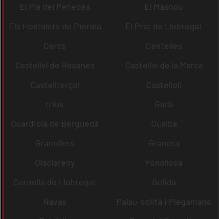
El Pla del Penedès
El Masnou
Els Hostalets de Pierola
El Prat de Llobregat
Cercs
Centelles
Castellví de Rosanes
Castellví de la Marca
Castellterçol
Castellolí
rrius
Gurb
Guardiola de Berguedà
Gualba
Granollers
Granera
Gisclareny
Fonollosa
Cornellà de Llobregat
Gelida
Navas
Palau-solità i Plegamans