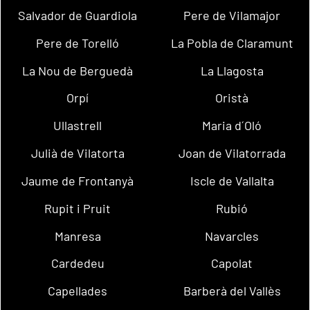
Salvador de Guardiola
Pere de Vilamajor
Pere de Torelló
La Pobla de Claramunt
La Nou de Berguedà
La Llagosta
Orpí
Oristà
Ullastrell
Maria d´Oló
Julià de Vilatorta
Joan de Vilatorrada
Jaume de Frontanyà
Iscle de Vallalta
Rupit i Pruit
Rubió
Manresa
Navarcles
Cardedeu
Capolat
Capellades
Barberà del Vallès