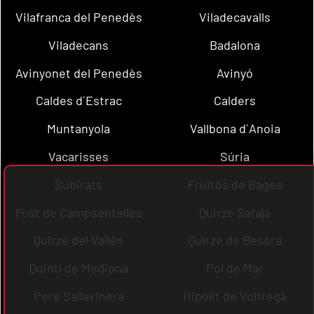
Vilafranca del Penedès
Viladecavalls
Viladecans
Badalona
Avinyonet del Penedès
Avinyó
Caldes d´Estrac
Calders
Muntanyola
Vallbona d´Anoia
Vacarisses
Súria
Subirats
Fruitós de Bages
Fost de Campsentelles
Quirze Safaja
Quirze del Vallès
Quirze de Besora
Quintí de Mediona
Pol de Mar
Pere Sallavinera
Hipòlit de Voltregà