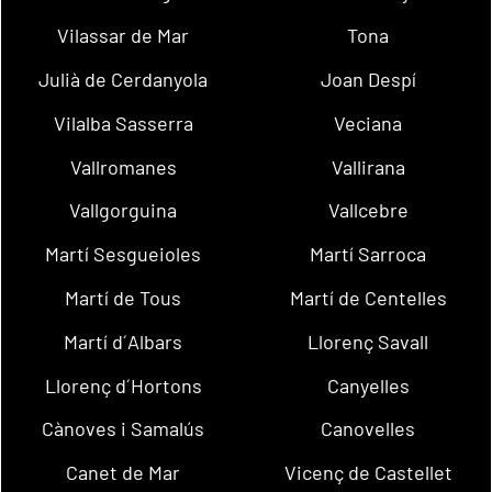
Vilassar de Mar
Tona
Julià de Cerdanyola
Joan Despí
Vilalba Sasserra
Veciana
Vallromanes
Vallirana
Vallgorguina
Vallcebre
Martí Sesgueioles
Martí Sarroca
Martí de Tous
Martí de Centelles
Martí d´Albars
Llorenç Savall
Llorenç d´Hortons
Canyelles
Cànoves i Samalús
Canovelles
Canet de Mar
Vicenç de Castellet