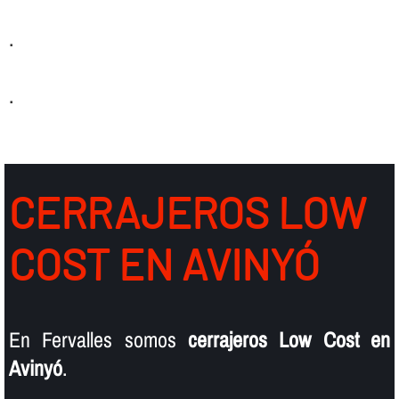
.
.
CERRAJEROS LOW
COST EN AVINYÓ
En Fervalles somos
cerrajeros Low Cost en
Avinyó
.