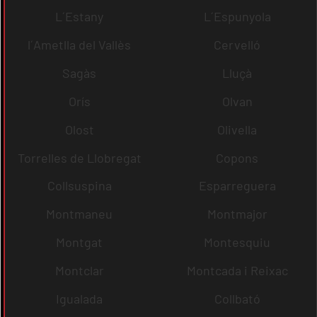
L´Estany
L´Espunyola
l´Ametlla del Vallès
Cervelló
Sagàs
Lluçà
Orís
Olvan
Olost
Olivella
Torrelles de Llobregat
Copons
Collsuspina
Esparreguera
Montmaneu
Montmajor
Montgat
Montesquiu
Montclar
Montcada i Reixac
Igualada
Collbató