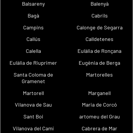
Balsareny
Balenyà
Bagà
Cabrils
Campins
Calonge de Segarra
Callús
Calldetenes
Calella
Eulàlia de Ronçana
Eulàlia de Riuprimer
Eugènia de Berga
Santa Coloma de
Martorelles
Gramenet
Martorell
Marganell
Vilanova de Sau
Maria de Corcó
Sant Boi
artomeu del Grau
Vilanova del Camí
Cabrera de Mar