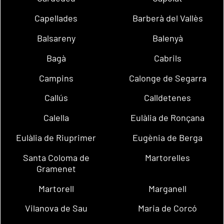
Capellades
Barberà del Vallès
Balsareny
Balenyà
Bagà
Cabrils
Campins
Calonge de Segarra
Callús
Calldetenes
Calella
Eulàlia de Ronçana
Eulàlia de Riuprimer
Eugènia de Berga
Santa Coloma de
Martorelles
Gramenet
Martorell
Marganell
Vilanova de Sau
Maria de Corcó