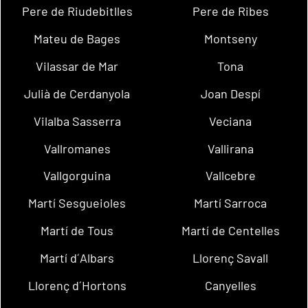
Pere de Riudebitlles
Pere de Ribes
Mateu de Bages
Montseny
Vilassar de Mar
Tona
Julià de Cerdanyola
Joan Despí
Vilalba Sasserra
Veciana
Vallromanes
Vallirana
Vallgorguina
Vallcebre
Martí Sesgueioles
Martí Sarroca
Martí de Tous
Martí de Centelles
Martí d´Albars
Llorenç Savall
Llorenç d´Hortons
Canyelles