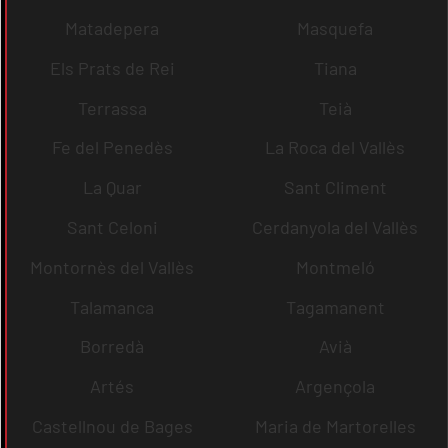
Matadepera
Masquefa
Els Prats de Rei
Tiana
Terrassa
Teià
Fe del Penedès
La Roca del Vallès
La Quar
Sant Climent
Sant Celoni
Cerdanyola del Vallès
Montornès del Vallès
Montmeló
Talamanca
Tagamanent
Borredà
Avià
Artés
Argençola
Castellnou de Bages
Maria de Martorelles