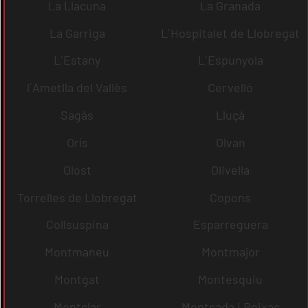
La Llacuna
La Granada
La Garriga
L´Hospitalet de Llobregat
L´Estany
L´Espunyola
l´Ametlla del Vallès
Cervelló
Sagàs
Lluçà
Orís
Olvan
Olost
Olivella
Torrelles de Llobregat
Copons
Collsuspina
Esparreguera
Montmaneu
Montmajor
Montgat
Montesquiu
Montclar
Montcada i Reixac