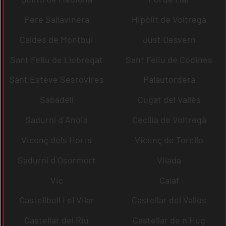
Pere Sallavinera
Hipòlit de Voltregà
Caldes de Montbui
Just Desvern
Sant Feliu de Llobregat
Sant Feliu de Codines
Sant Esteve Sesrovires
Palautordera
Sabadell
Cugat del Vallès
Sadurní d´Anoia
Cecília de Voltregà
Vicenç dels Horts
Vicenç de Torelló
Sadurní d´Osormort
Vilada
Vic
Calaf
Castellbell i el Vilar
Castellar del Vallès
Castellar del Riu
Castellar de n´Hug