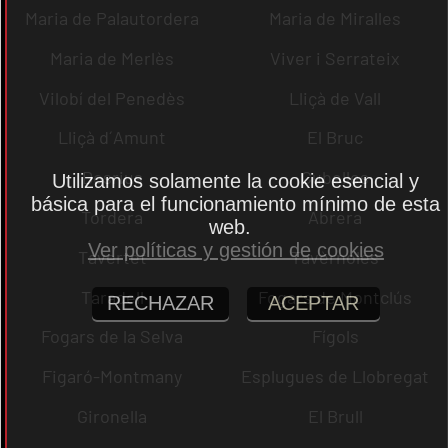
Maria de Palautordera
Maria de Miralles
Maria de Merlès
Viver i Serrateix
Vilobí del Penedès
Lliçà de Vall
Lliçà d´Amunt
El Bruc
Dosrius
Cubelles
Utilizamos solamente la cookie esencial y
básica para el funcionamiento mínimo de esta
Tordera
Abrera
web.
Ver políticas y gestión de cookies
Tavertet
Tavèrnoles
Taradell
Fogars de Montclús
RECHAZAR
ACEPTAR
Fogars de la Selva
Fígols
Figaró-Montmany
Esplugues de Llobregat
Gironella
El Brull