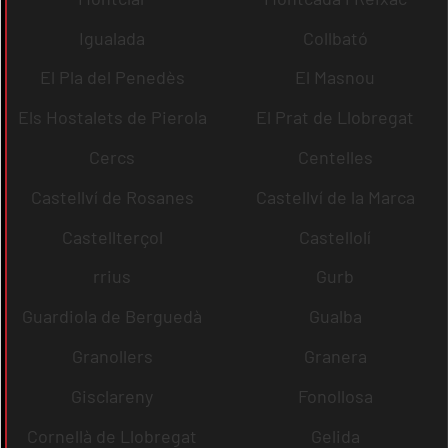
Igualada
Collbató
El Pla del Penedès
El Masnou
Els Hostalets de Pierola
El Prat de Llobregat
Cercs
Centelles
Castellví de Rosanes
Castellví de la Marca
Castellterçol
Castellolí
rrius
Gurb
Guardiola de Berguedà
Gualba
Granollers
Granera
Gisclareny
Fonollosa
Cornellà de Llobregat
Gelida