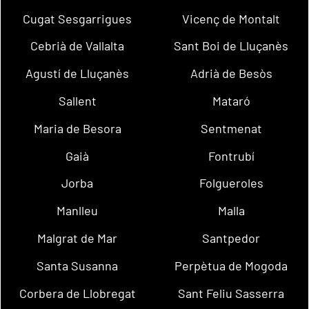
Cugat Sesgarrigues
Vicenç de Montalt
Cebrià de Vallalta
Sant Boi de Lluçanès
Agustí de Lluçanès
Adrià de Besòs
Sallent
Mataró
Maria de Besora
Sentmenat
Gaià
Fontrubí
Jorba
Folgueroles
Manlleu
Malla
Malgrat de Mar
Santpedor
Santa Susanna
Perpètua de Mogoda
Corbera de Llobregat
Sant Feliu Sasserra