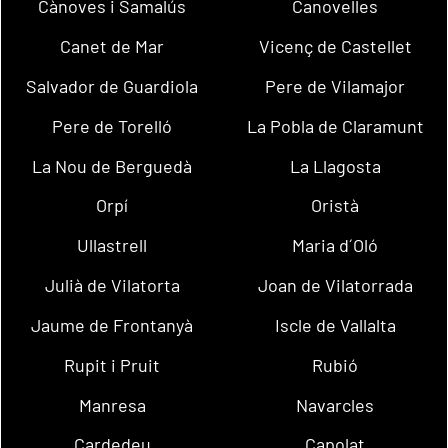
Cànoves i Samalús
Canovelles
Canet de Mar
Vicenç de Castellet
Salvador de Guardiola
Pere de Vilamajor
Pere de Torelló
La Pobla de Claramunt
La Nou de Berguedà
La Llagosta
Orpí
Oristà
Ullastrell
Maria d´Oló
Julià de Vilatorta
Joan de Vilatorrada
Jaume de Frontanyà
Iscle de Vallalta
Rupit i Pruit
Rubió
Manresa
Navarcles
Cardedeu
Capolat