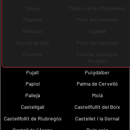
Navas
Palau-solità i Plegamans
Palafolls
Pacs del Penedès
Rellinars
Rajadell
Premià de Dalt
Prats de Lluçanès
Pontons
Pont de Vilomara i
Rocafort
Pujalt
Puigdàlber
Papiol
Palma de Cervelló
Pallejà
Moià
Castellgalí
Castellfullit del Boix
Castellfollit de Riubregós
Castellet i la Gornal
Castell de l´Areny
Puig-reig