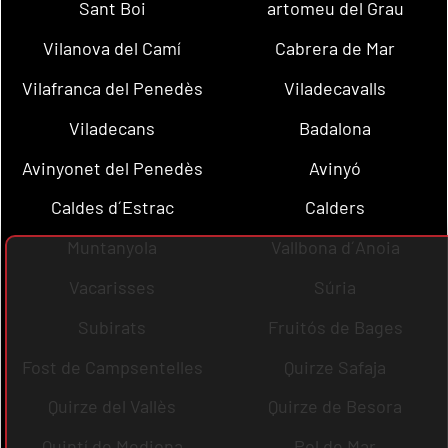
Sant Boi
artomeu del Grau
Vilanova del Camí
Cabrera de Mar
Vilafranca del Penedès
Viladecavalls
Viladecans
Badalona
Avinyonet del Penedès
Avinyó
Caldes d´Estrac
Calders
Muntanyola
Vallbona d´Anoia
Vacarisses
Súria
Subirats
Fruitós de Bages
Fost de Campsentelles
Quirze Safaja
Quirze del Vallès
Quirze de Besora
Quintí de Mediona
Pol de Mar