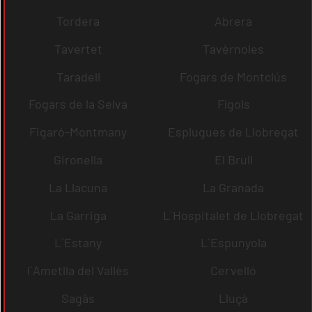
Tordera
Abrera
Tavertet
Tavèrnoles
Taradell
Fogars de Montclús
Fogars de la Selva
Fígols
Figaró-Montmany
Esplugues de Llobregat
Gironella
El Brull
La Llacuna
La Granada
La Garriga
L´Hospitalet de Llobregat
L´Estany
L´Espunyola
l´Ametlla del Vallès
Cervelló
Sagàs
Lluçà