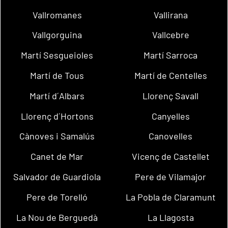
Vallromanes
Vallirana
Vallgorguina
Vallcebre
Martí Sesgueioles
Martí Sarroca
Martí de Tous
Martí de Centelles
Martí d´Albars
Llorenç Savall
Llorenç d´Hortons
Canyelles
Cànoves i Samalús
Canovelles
Canet de Mar
Vicenç de Castellet
Salvador de Guardiola
Pere de Vilamajor
Pere de Torelló
La Pobla de Claramunt
La Nou de Berguedà
La Llagosta