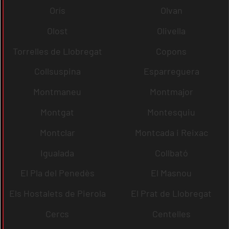
Orís
Olvan
Olost
Olivella
Torrelles de Llobregat
Copons
Collsuspina
Esparreguera
Montmaneu
Montmajor
Montgat
Montesquiu
Montclar
Montcada i Reixac
Igualada
Collbató
El Pla del Penedès
El Masnou
Els Hostalets de Pierola
El Prat de Llobregat
Cercs
Centelles