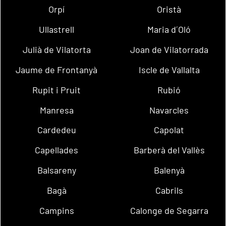
Orpí
Oristà
Ullastrell
Maria d´Oló
Julià de Vilatorta
Joan de Vilatorrada
Jaume de Frontanyà
Iscle de Vallalta
Rupit i Pruit
Rubió
Manresa
Navarcles
Cardedeu
Capolat
Capellades
Barberà del Vallès
Balsareny
Balenyà
Bagà
Cabrils
Campins
Calonge de Segarra