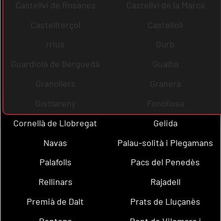
Castellví de Rosanes
Castellví de la Marca
Castellterçol
Castellolí
rrius
Gurb
Guardiola de Berguedà
Gualba
Granollers
Granera
Gisclareny
Fonollosa
Cornellà de Llobregat
Gelida
Navas
Palau-solità i Plegamans
Palafolls
Pacs del Penedès
Rellinars
Rajadell
Premià de Dalt
Prats de Lluçanès
Pontons
Pont de Vilomara i