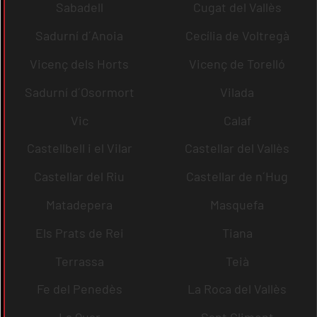
Sabadell
Cugat del Vallès
Sadurní d´Anoia
Cecília de Voltregà
Vicenç dels Horts
Vicenç de Torelló
Sadurní d´Osormort
Vilada
Vic
Calaf
Castellbell i el Vilar
Castellar del Vallès
Castellar del Riu
Castellar de n´Hug
Matadepera
Masquefa
Els Prats de Rei
Tiana
Terrassa
Teià
Fe del Penedès
La Roca del Vallès