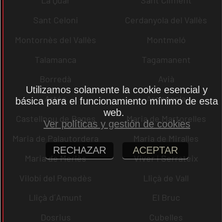
La Quar
Sant Climent
Sant Celoni
Cerdanyola del Vallès
Montornès del Vallès
Montmeló
Talamanca
Tagamanent
Borredà
Avià
Utilizamos solamente la cookie esencial y
Artés
Argençola
básica para el funcionamiento mínimo de esta
web.
Castellnou de Bages
Maria de Martorelles
Ver políticas y gestión de cookies
Maria de Palautordera
Maria de Miralles
RECHAZAR
ACEPTAR
Maria de Merlès
Viver i Serrateix
Vilobí del Penedès
Lliçà de Vall
Lliçà d´Amunt
El Bruc
Dosrius
Cubelles