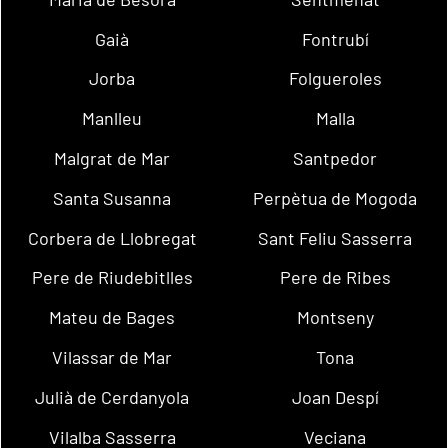
Gaià
Fontrubí
Jorba
Folgueroles
Manlleu
Malla
Malgrat de Mar
Santpedor
Santa Susanna
Perpètua de Mogoda
Corbera de Llobregat
Sant Feliu Sasserra
Pere de Riudebitlles
Pere de Ribes
Mateu de Bages
Montseny
Vilassar de Mar
Tona
Julià de Cerdanyola
Joan Despí
Vilalba Sasserra
Veciana