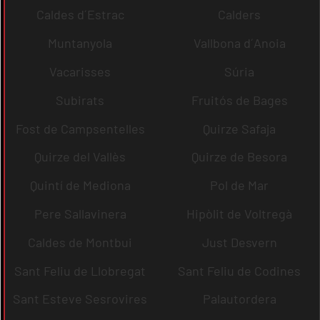
Caldes d´Estrac
Calders
Muntanyola
Vallbona d´Anoia
Vacarisses
Súria
Subirats
Fruitós de Bages
Fost de Campsentelles
Quirze Safaja
Quirze del Vallès
Quirze de Besora
Quintí de Mediona
Pol de Mar
Pere Sallavinera
Hipòlit de Voltregà
Caldes de Montbui
Just Desvern
Sant Feliu de Llobregat
Sant Feliu de Codines
Sant Esteve Sesrovires
Palautordera