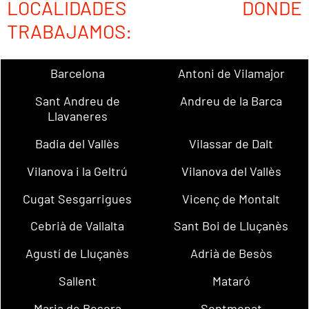
LOCALIDADES DONDE
TRABAJAMOS:
Barcelona
Antoni de Vilamajor
Sant Andreu de
Andreu de la Barca
Llavaneres
Badia del Vallès
Vilassar de Dalt
Vilanova i la Geltrú
Vilanova del Vallès
Cugat Sesgarrigues
Vicenç de Montalt
Cebrià de Vallalta
Sant Boi de Lluçanès
Agustí de Lluçanès
Adrià de Besòs
Sallent
Mataró
Maria de Besora
Sentmenat