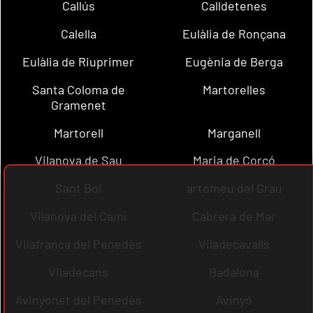
Callús
Calldetenes
Calella
Eulàlia de Ronçana
Eulàlia de Riuprimer
Eugènia de Berga
Santa Coloma de
Martorelles
Gramenet
Martorell
Marganell
Vilanova de Sau
Maria de Corcó
Sant Boi
artomeu del Grau
Vilanova del Camí
Cabrera de Mar
Vilafranca del Penedès
Viladecavalls
Viladecans
Badalona
Avinyonet del Penedès
Avinyó