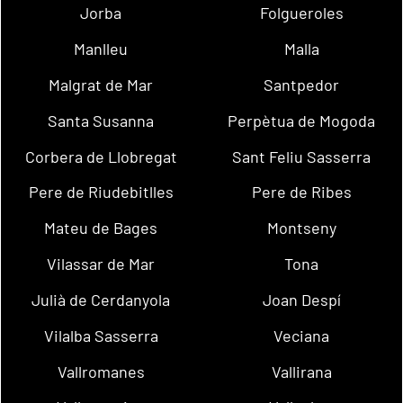
Jorba
Folgueroles
Manlleu
Malla
Malgrat de Mar
Santpedor
Santa Susanna
Perpètua de Mogoda
Corbera de Llobregat
Sant Feliu Sasserra
Pere de Riudebitlles
Pere de Ribes
Mateu de Bages
Montseny
Vilassar de Mar
Tona
Julià de Cerdanyola
Joan Despí
Vilalba Sasserra
Veciana
Vallromanes
Vallirana