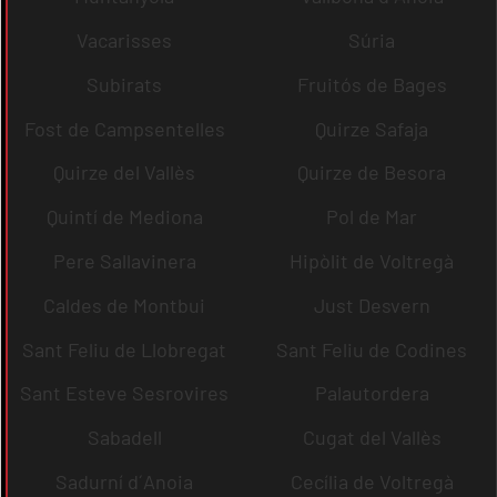
Vacarisses
Súria
Subirats
Fruitós de Bages
Fost de Campsentelles
Quirze Safaja
Quirze del Vallès
Quirze de Besora
Quintí de Mediona
Pol de Mar
Pere Sallavinera
Hipòlit de Voltregà
Caldes de Montbui
Just Desvern
Sant Feliu de Llobregat
Sant Feliu de Codines
Sant Esteve Sesrovires
Palautordera
Sabadell
Cugat del Vallès
Sadurní d´Anoia
Cecília de Voltregà