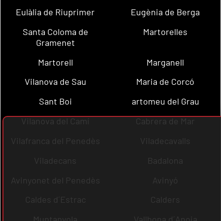
Eulàlia de Riuprimer
Eugènia de Berga
Santa Coloma de
Martorelles
Gramenet
Martorell
Marganell
Vilanova de Sau
Maria de Corcó
Sant Boi
artomeu del Grau
Vilanova del Camí
Cabrera de Mar
Vilafranca del Penedès
Viladecavalls
Viladecans
Badalona
Avinyonet del Penedès
Avinyó
Caldes d´Estrac
Calders
Muntanyola
Vallbona d´Anoia