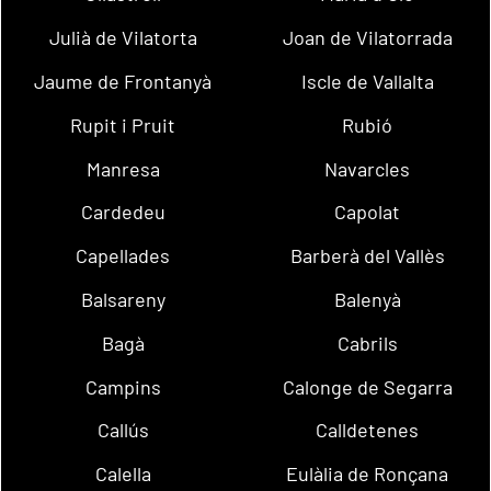
Julià de Vilatorta
Joan de Vilatorrada
Jaume de Frontanyà
Iscle de Vallalta
Rupit i Pruit
Rubió
Manresa
Navarcles
Cardedeu
Capolat
Capellades
Barberà del Vallès
Balsareny
Balenyà
Bagà
Cabrils
Campins
Calonge de Segarra
Callús
Calldetenes
Calella
Eulàlia de Ronçana