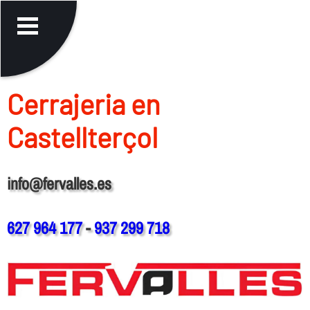
Cerrajeria en
Castellterçol
info@fervalles.es
627 964 177
-
937 299 718