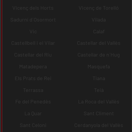
Vicenç dels Horts
Vicenç de Torelló
Sadurní d´Osormort
Vilada
Vic
Calaf
Castellbell i el Vilar
Castellar del Vallès
Castellar del Riu
Castellar de n´Hug
Matadepera
Masquefa
Els Prats de Rei
Tiana
Terrassa
Teià
Fe del Penedès
La Roca del Vallès
La Quar
Sant Climent
Sant Celoni
Cerdanyola del Vallès