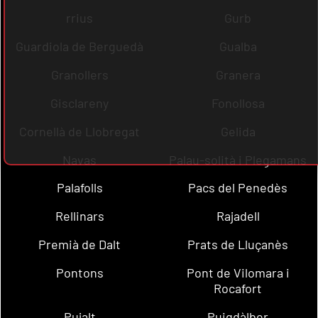
rrius
Gurb
Guardiola de Berguedà
Gualba
Granollers
Granera
Gisclareny
Fonollosa
Cornellà de Llobregat
Gelida
Navas
Palau-solità i Plegamans
Palafolls
Pacs del Penedès
Rellinars
Rajadell
Premià de Dalt
Prats de Lluçanès
Pontons
Pont de Vilomara i
Rocafort
Pujalt
Puigdàlber