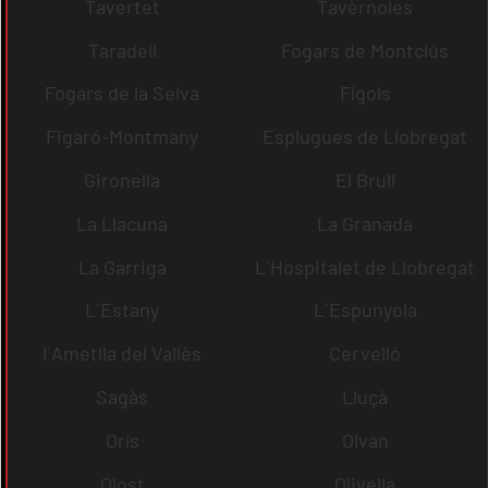
Tavertet
Tavèrnoles
Taradell
Fogars de Montclús
Fogars de la Selva
Fígols
Figaró-Montmany
Esplugues de Llobregat
Gironella
El Brull
La Llacuna
La Granada
La Garriga
L´Hospitalet de Llobregat
L´Estany
L´Espunyola
l´Ametlla del Vallès
Cervelló
Sagàs
Lluçà
Orís
Olvan
Olost
Olivella