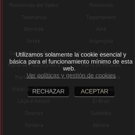
Montornès del Vallès
Montmeló
Talamanca
Tagamanent
Borredà
Avià
Artés
Argençola
Castellnou de Bages
Maria de Martorelles
Utilizamos solamente la cookie esencial y
básica para el funcionamiento mínimo de esta
Maria de Palautordera
Maria de Miralles
web.
Ver políticas y gestión de cookies
Maria de Merlès
Viver i Serrateix
Vilobí del Penedès
Lliçà de Vall
RECHAZAR
ACEPTAR
Lliçà d´Amunt
El Bruc
Dosrius
Cubelles
Tordera
Abrera