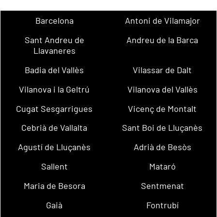
Barcelona
Antoni de Vilamajor
Sant Andreu de
Andreu de la Barca
Llavaneres
Badia del Vallès
Vilassar de Dalt
Vilanova i la Geltrú
Vilanova del Vallès
Cugat Sesgarrigues
Vicenç de Montalt
Cebrià de Vallalta
Sant Boi de Lluçanès
Agustí de Lluçanès
Adrià de Besòs
Sallent
Mataró
Maria de Besora
Sentmenat
Gaià
Fontrubí