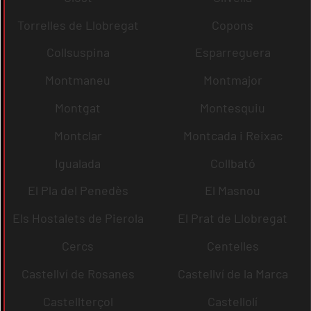
Torrelles de Llobregat
Copons
Collsuspina
Esparreguera
Montmaneu
Montmajor
Montgat
Montesquiu
Montclar
Montcada i Reixac
Igualada
Collbató
El Pla del Penedès
El Masnou
Els Hostalets de Pierola
El Prat de Llobregat
Cercs
Centelles
Castellví de Rosanes
Castellví de la Marca
Castellterçol
Castellolí