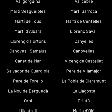
Vallgorguina
Vallcebre
Martí Sesgueioles
Martí Sarroca
Martí de Tous
Martí de Centelles
Martí d´Albars
Llorenç Savall
Llorenç d´Hortons
Canyelles
Cànoves i Samalús
Canovelles
Canet de Mar
Vicenç de Castellet
Salvador de Guardiola
Pere de Vilamajor
Pere de Torelló
La Pobla de Claramunt
La Nou de Berguedà
La Llagosta
Orpí
Oristà
Ullastrell
Maria d´Oló