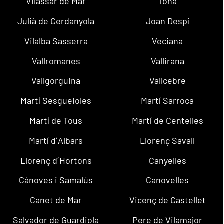
Vilassar de Mar
Tona
Julià de Cerdanyola
Joan Despí
Vilalba Sasserra
Veciana
Vallromanes
Vallirana
Vallgorguina
Vallcebre
Martí Sesgueioles
Martí Sarroca
Martí de Tous
Martí de Centelles
Martí d´Albars
Llorenç Savall
Llorenç d´Hortons
Canyelles
Cànoves i Samalús
Canovelles
Canet de Mar
Vicenç de Castellet
Salvador de Guardiola
Pere de Vilamajor