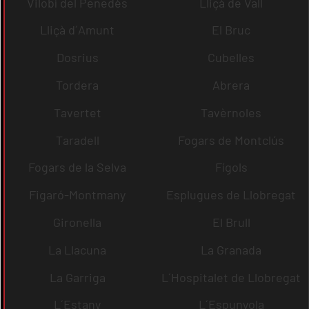
Vilobí del Penedès
Lliçà de Vall
Lliçà d´Amunt
El Bruc
Dosrius
Cubelles
Tordera
Abrera
Tavertet
Tavèrnoles
Taradell
Fogars de Montclús
Fogars de la Selva
Fígols
Figaró-Montmany
Esplugues de Llobregat
Gironella
El Brull
La Llacuna
La Granada
La Garriga
L´Hospitalet de Llobregat
L´Estany
L´Espunyola