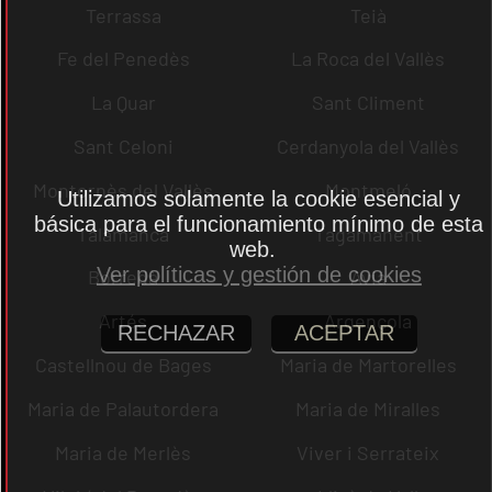
Terrassa
Teià
Fe del Penedès
La Roca del Vallès
La Quar
Sant Climent
Sant Celoni
Cerdanyola del Vallès
Montornès del Vallès
Montmeló
Utilizamos solamente la cookie esencial y
básica para el funcionamiento mínimo de esta
Talamanca
Tagamanent
web.
Ver políticas y gestión de cookies
Borredà
Avià
Artés
Argençola
RECHAZAR
ACEPTAR
Castellnou de Bages
Maria de Martorelles
Maria de Palautordera
Maria de Miralles
Maria de Merlès
Viver i Serrateix