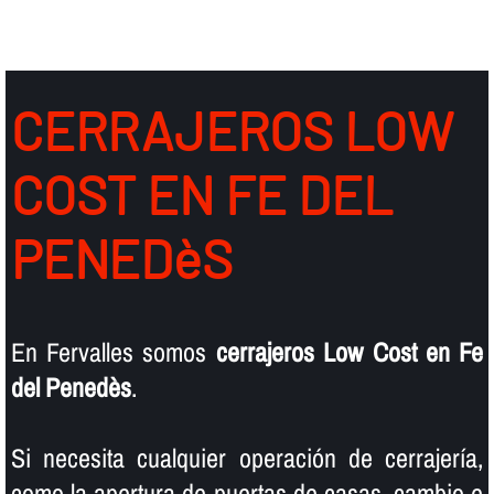
CERRAJEROS LOW
COST EN FE DEL
PENEDèS
En Fervalles somos
cerrajeros Low Cost en Fe
del Penedès
.
Si necesita cualquier operación de cerrajerí­a,
como la apertura de puertas de casas, cambio e