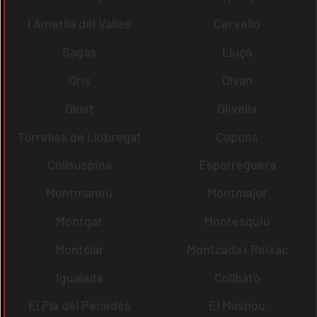
l´Ametlla del Vallès
Cervelló
Sagàs
Lluçà
Orís
Olvan
Olost
Olivella
Torrelles de Llobregat
Copons
Collsuspina
Esparreguera
Montmaneu
Montmajor
Montgat
Montesquiu
Montclar
Montcada i Reixac
Igualada
Collbató
El Pla del Penedès
El Masnou