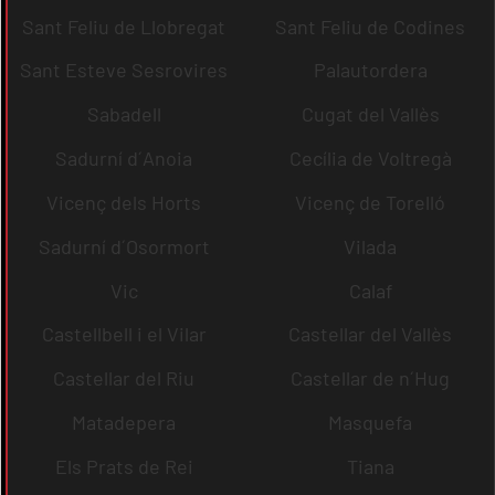
Sant Feliu de Llobregat
Sant Feliu de Codines
Sant Esteve Sesrovires
Palautordera
Sabadell
Cugat del Vallès
Sadurní d´Anoia
Cecília de Voltregà
Vicenç dels Horts
Vicenç de Torelló
Sadurní d´Osormort
Vilada
Vic
Calaf
Castellbell i el Vilar
Castellar del Vallès
Castellar del Riu
Castellar de n´Hug
Matadepera
Masquefa
Els Prats de Rei
Tiana