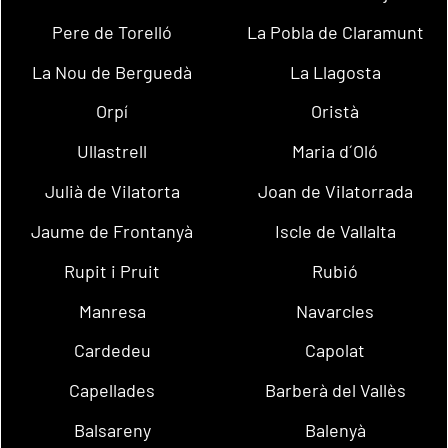
Pere de Torelló
La Pobla de Claramunt
La Nou de Berguedà
La Llagosta
Orpí
Oristà
Ullastrell
Maria d´Oló
Julià de Vilatorta
Joan de Vilatorrada
Jaume de Frontanyà
Iscle de Vallalta
Rupit i Pruit
Rubió
Manresa
Navarcles
Cardedeu
Capolat
Capellades
Barberà del Vallès
Balsareny
Balenyà