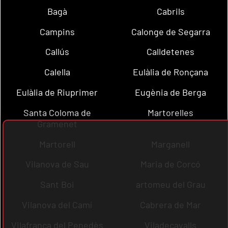
Bagà
Cabrils
Campins
Calonge de Segarra
Callús
Calldetenes
Calella
Eulàlia de Ronçana
Eulàlia de Riuprimer
Eugènia de Berga
Santa Coloma de
Martorelles
Gramenet
Martorell
Marganell
Vilanova de Sau
Maria de Corcó
Sant Boi
artomeu del Grau
Vilanova del Camí
Cabrera de Mar
Vilafranca del Penedès
Viladecavalls