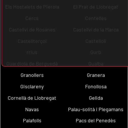
Els Hostalets de Pierola
El Prat de Llobregat
Cercs
Centelles
Castellví de Rosanes
Castellví de la Marca
Castellterçol
Castellolí
rrius
Gurb
Guardiola de Berguedà
Gualba
Granollers
Granera
Gisclareny
Fonollosa
Cornellà de Llobregat
Gelida
Navas
Palau-solità i Plegamans
Palafolls
Pacs del Penedès