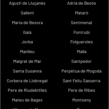
Agustí de Lluçanès
Adrià de Besòs
Sallent
Mataró
Maria de Besora
Sentmenat
Gaià
Fontrubí
Jorba
Folgueroles
Manlleu
Malla
Malgrat de Mar
Santpedor
Santa Susanna
Perpètua de Mogoda
Corbera de Llobregat
Sant Feliu Sasserra
Pere de Riudebitlles
Pere de Ribes
Mateu de Bages
Montseny