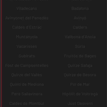
Viladecans
Badalona
Avinyonet del Penedès
Avinyó
Caldes d´Estrac
Calders
Muntanyola
Vallbona d´Anoia
Vacarisses
Súria
Subirats
Fruitós de Bages
Fost de Campsentelles
Quirze Safaja
Quirze del Vallès
Quirze de Besora
Quintí de Mediona
Pol de Mar
Pere Sallavinera
Hipòlit de Voltregà
Caldes de Montbui
Just Desvern