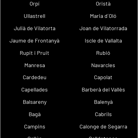
Orpí
Oristà
Ullastrell
Maria d´Oló
Julià de Vilatorta
Joan de Vilatorrada
Jaume de Frontanyà
Iscle de Vallalta
Rupit i Pruit
Rubió
Manresa
Navarcles
Cardedeu
Capolat
Capellades
Barberà del Vallès
Balsareny
Balenyà
Bagà
Cabrils
Campins
Calonge de Segarra