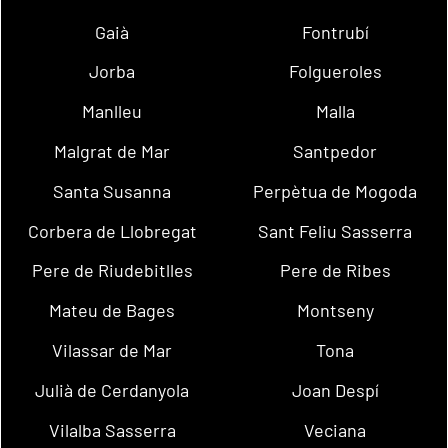
Gaià
Fontrubí
Jorba
Folgueroles
Manlleu
Malla
Malgrat de Mar
Santpedor
Santa Susanna
Perpètua de Mogoda
Corbera de Llobregat
Sant Feliu Sasserra
Pere de Riudebitlles
Pere de Ribes
Mateu de Bages
Montseny
Vilassar de Mar
Tona
Julià de Cerdanyola
Joan Despí
Vilalba Sasserra
Veciana