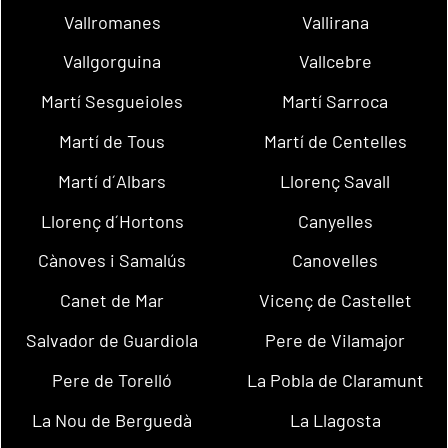
Vallromanes
Vallirana
Vallgorguina
Vallcebre
Martí Sesgueioles
Martí Sarroca
Martí de Tous
Martí de Centelles
Martí d´Albars
Llorenç Savall
Llorenç d´Hortons
Canyelles
Cànoves i Samalús
Canovelles
Canet de Mar
Vicenç de Castellet
Salvador de Guardiola
Pere de Vilamajor
Pere de Torelló
La Pobla de Claramunt
La Nou de Berguedà
La Llagosta