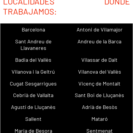
LOCALIDADES DONDE
TRABAJAMOS:
Barcelona
Antoni de Vilamajor
Sant Andreu de
Andreu de la Barca
Llavaneres
Badia del Vallès
Vilassar de Dalt
Vilanova i la Geltrú
Vilanova del Vallès
Cugat Sesgarrigues
Vicenç de Montalt
Cebrià de Vallalta
Sant Boi de Lluçanès
Agustí de Lluçanès
Adrià de Besòs
Sallent
Mataró
Maria de Besora
Sentmenat