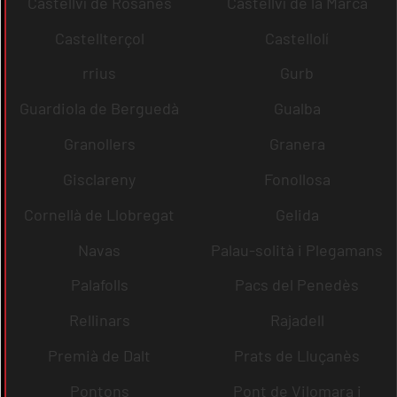
Castellví de Rosanes
Castellví de la Marca
Castellterçol
Castellolí
rrius
Gurb
Guardiola de Berguedà
Gualba
Granollers
Granera
Gisclareny
Fonollosa
Cornellà de Llobregat
Gelida
Navas
Palau-solità i Plegamans
Palafolls
Pacs del Penedès
Rellinars
Rajadell
Premià de Dalt
Prats de Lluçanès
Pontons
Pont de Vilomara i