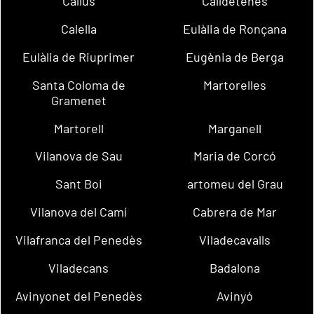
Callús
Calldetenes
Calella
Eulàlia de Ronçana
Eulàlia de Riuprimer
Eugènia de Berga
Santa Coloma de
Martorelles
Gramenet
Martorell
Marganell
Vilanova de Sau
Maria de Corcó
Sant Boi
artomeu del Grau
Vilanova del Camí
Cabrera de Mar
Vilafranca del Penedès
Viladecavalls
Viladecans
Badalona
Avinyonet del Penedès
Avinyó