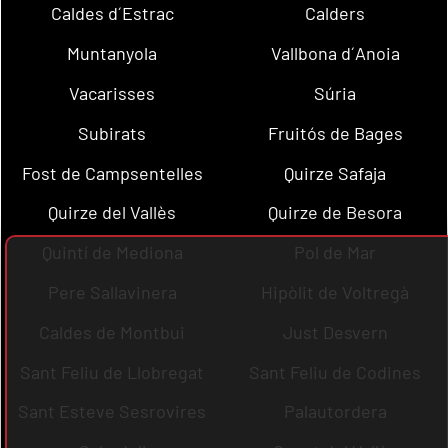
Caldes d´Estrac
Calders
Muntanyola
Vallbona d´Anoia
Vacarisses
Súria
Subirats
Fruitós de Bages
Fost de Campsentelles
Quirze Safaja
Quirze del Vallès
Quirze de Besora
Quintí de Mediona
Pol de Mar
Pere Sallavinera
Hipòlit de Voltregà
Caldes de Montbui
Just Desvern
Sant Feliu de Llobregat
Sant Feliu de Codines
Sant Esteve Sesrovires
Palautordera