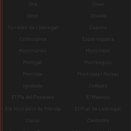
Orís
Olvan
Olost
Olivella
Torrelles de Llobregat
Copons
Collsuspina
Esparreguera
Montmaneu
Montmajor
Montgat
Montesquiu
Montclar
Montcada i Reixac
Igualada
Collbató
El Pla del Penedès
El Masnou
Els Hostalets de Pierola
El Prat de Llobregat
Cercs
Centelles