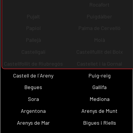
Rocafort
Pujalt
Puigdàlber
Papiol
Palma de Cervelló
Pallejà
Moià
Castellgalí
Castellfullit del Boix
Castellfollit de Riubregós
Castellet i la Gornal
Castell de l´Areny
Puig-reig
Begues
Gallifa
Sora
Mediona
Argentona
Arenys de Munt
Arenys de Mar
Bigues i Riells