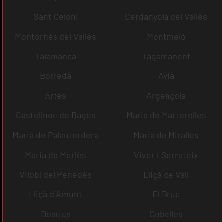
Sant Celoni
Cerdanyola del Vallès
Montornès del Vallès
Montmeló
Talamanca
Tagamanent
Borredà
Avià
Artés
Argençola
Castellnou de Bages
Maria de Martorelles
Maria de Palautordera
Maria de Miralles
Maria de Merlès
Viver i Serrateix
Vilobí del Penedès
Lliçà de Vall
Lliçà d´Amunt
El Bruc
Dosrius
Cubelles