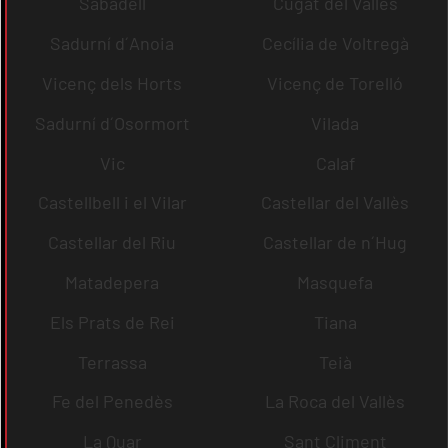
Sabadell
Cugat del Vallès
Sadurní d´Anoia
Cecília de Voltregà
Vicenç dels Horts
Vicenç de Torelló
Sadurní d´Osormort
Vilada
Vic
Calaf
Castellbell i el Vilar
Castellar del Vallès
Castellar del Riu
Castellar de n´Hug
Matadepera
Masquefa
Els Prats de Rei
Tiana
Terrassa
Teià
Fe del Penedès
La Roca del Vallès
La Quar
Sant Climent