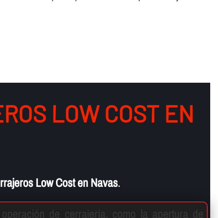
ROS LOW COST EN
rrajeros Low Cost en Navas
.
 operación de cerrajerí­a, como la apertura de