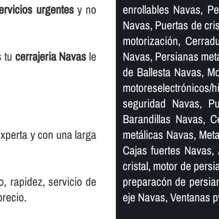
ervicios urgentes
y no
enrollables Navas, Pe
Navas, Puertas de cris
motorización, Cerrad
s tu
cerrajeria Navas
le
Navas, Persianas metá
de Ballesta Navas, Mo
motoreselectrónicos/h
seguridad Navas, P
Barandillas Navas, C
perta y con una larga
metálicas Navas, Metal
Cajas fuertes Navas, 
cristal, motor de pers
o, rapidez, servicio de
preparacón de persia
precio.
eje Navas, Ventanas p