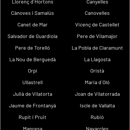
Llorenç d´Hortons
Canyelles
Cànoves i Samalús
Canovelles
Canet de Mar
Vicenç de Castellet
Salvador de Guardiola
Pere de Vilamajor
Pere de Torelló
La Pobla de Claramunt
La Nou de Berguedà
La Llagosta
Orpí
Oristà
Ullastrell
Maria d´Oló
Julià de Vilatorta
Joan de Vilatorrada
Jaume de Frontanyà
Iscle de Vallalta
Rupit i Pruit
Rubió
Manresa
Navarcles