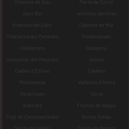
Vilanova de Sau
Maria de Corcó
Sant Boi
artomeu del Grau
Vilanova del Camí
Cabrera de Mar
Vilafranca del Penedès
Viladecavalls
Viladecans
Badalona
Avinyonet del Penedès
Avinyó
Caldes d´Estrac
Calders
Muntanyola
Vallbona d´Anoia
Vacarisses
Súria
Subirats
Fruitós de Bages
Fost de Campsentelles
Quirze Safaja
Quirze del Vallès
Quirze de Besora