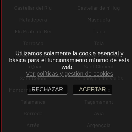
Castellar del Riu
Castellar de n´Hug
Matadepera
Masquefa
Els Prats de Rei
Tiana
Terrassa
Teià
Utilizamos solamente la cookie esencial y
Fe del Penedès
La Roca del Vallès
básica para el funcionamiento mínimo de esta
La Quar
Sant Climent
web.
Ver políticas y gestión de cookies
Sant Celoni
Cerdanyola del Vallès
RECHAZAR
ACEPTAR
Montornès del Vallès
Montmeló
Talamanca
Tagamanent
Borredà
Avià
Artés
Argençola