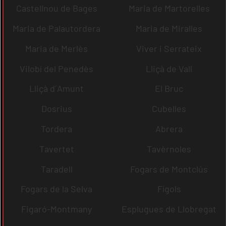
Castellnou de Bages
Maria de Martorelles
Maria de Palautordera
Maria de Miralles
Maria de Merlès
Viver i Serrateix
Vilobí del Penedès
Lliçà de Vall
Lliçà d´Amunt
El Bruc
Dosrius
Cubelles
Tordera
Abrera
Tavertet
Tavèrnoles
Taradell
Fogars de Montclús
Fogars de la Selva
Fígols
Figaró-Montmany
Esplugues de Llobregat