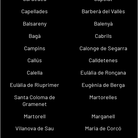
Capellades
Barberà del Vallès
Balsareny
Balenyà
Bagà
Cabrils
Campins
Calonge de Segarra
Callús
Calldetenes
Calella
Eulàlia de Ronçana
Eulàlia de Riuprimer
Eugènia de Berga
Santa Coloma de
Martorelles
Gramenet
Martorell
Marganell
Vilanova de Sau
Maria de Corcó