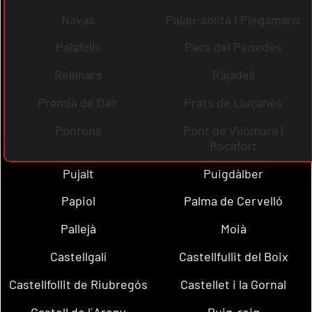
Navas
Palau-solità i Plegamans
Palafolls
Pacs del Penedès
Rellinars
Rajadell
Premià de Dalt
Prats de Lluçanès
Pontons
Pont de Vilomara i
Rocafort
Pujalt
Puigdàlber
Papiol
Palma de Cervelló
Pallejà
Moià
Castellgalí
Castellfullit del Boix
Castellfollit de Riubregós
Castellet i la Gornal
Castell de l´Areny
Puig-reig