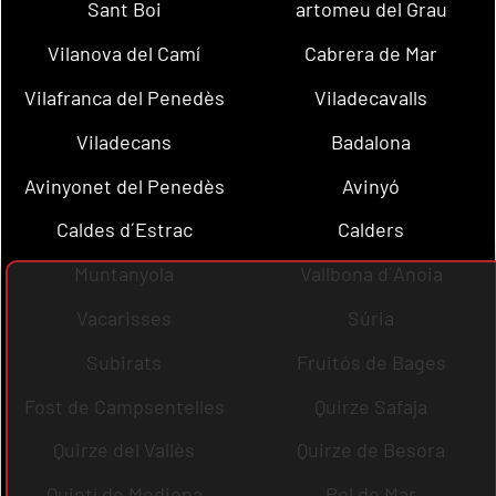
Sant Boi
artomeu del Grau
Vilanova del Camí
Cabrera de Mar
Vilafranca del Penedès
Viladecavalls
Viladecans
Badalona
Avinyonet del Penedès
Avinyó
Caldes d´Estrac
Calders
Muntanyola
Vallbona d´Anoia
Vacarisses
Súria
Subirats
Fruitós de Bages
Fost de Campsentelles
Quirze Safaja
Quirze del Vallès
Quirze de Besora
Quintí de Mediona
Pol de Mar