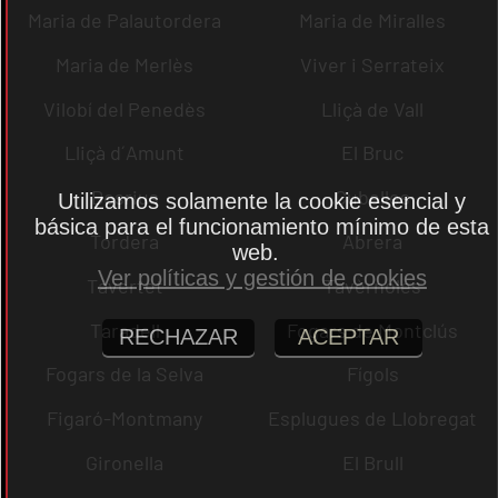
Maria de Palautordera
Maria de Miralles
Maria de Merlès
Viver i Serrateix
Vilobí del Penedès
Lliçà de Vall
Lliçà d´Amunt
El Bruc
Dosrius
Cubelles
Utilizamos solamente la cookie esencial y
básica para el funcionamiento mínimo de esta
Tordera
Abrera
web.
Ver políticas y gestión de cookies
Tavertet
Tavèrnoles
Taradell
Fogars de Montclús
RECHAZAR
ACEPTAR
Fogars de la Selva
Fígols
Figaró-Montmany
Esplugues de Llobregat
Gironella
El Brull