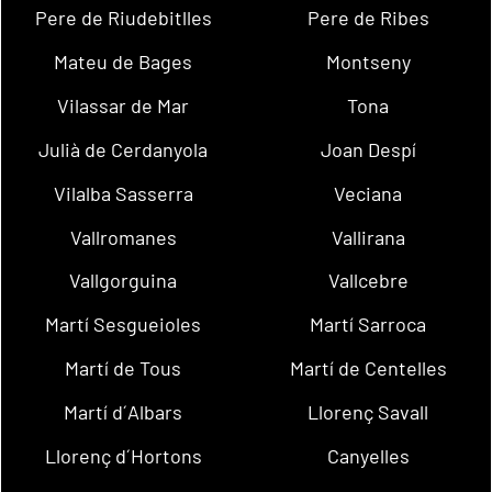
Pere de Riudebitlles
Pere de Ribes
Mateu de Bages
Montseny
Vilassar de Mar
Tona
Julià de Cerdanyola
Joan Despí
Vilalba Sasserra
Veciana
Vallromanes
Vallirana
Vallgorguina
Vallcebre
Martí Sesgueioles
Martí Sarroca
Martí de Tous
Martí de Centelles
Martí d´Albars
Llorenç Savall
Llorenç d´Hortons
Canyelles