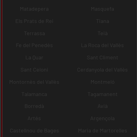
Matadepera
Masquefa
Els Prats de Rei
Tiana
Terrassa
Teià
Fe del Penedès
La Roca del Vallès
La Quar
Sant Climent
Sant Celoni
Cerdanyola del Vallès
Montornès del Vallès
Montmeló
Talamanca
Tagamanent
Borredà
Avià
Artés
Argençola
Castellnou de Bages
Maria de Martorelles