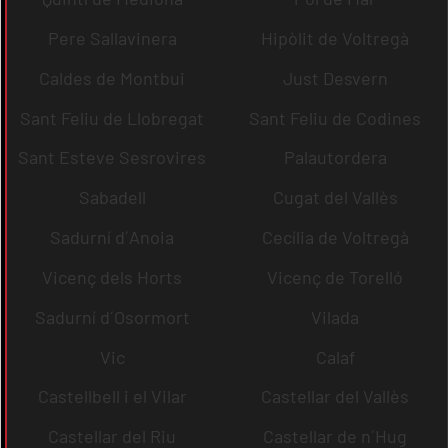
Pere Sallavinera
Hipòlit de Voltregà
Caldes de Montbui
Just Desvern
Sant Feliu de Llobregat
Sant Feliu de Codines
Sant Esteve Sesrovires
Palautordera
Sabadell
Cugat del Vallès
Sadurní d´Anoia
Cecília de Voltregà
Vicenç dels Horts
Vicenç de Torelló
Sadurní d´Osormort
Vilada
Vic
Calaf
Castellbell i el Vilar
Castellar del Vallès
Castellar del Riu
Castellar de n´Hug