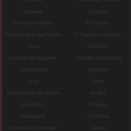
Igualada
Collbató
El Pla del Penedès
El Masnou
Els Hostalets de Pierola
El Prat de Llobregat
Cercs
Centelles
Castellví de Rosanes
Castellví de la Marca
Castellterçol
Castellolí
rrius
Gurb
Guardiola de Berguedà
Gualba
Granollers
Granera
Gisclareny
Fonollosa
Cornellà de Llobregat
Gelida