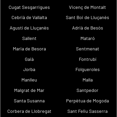
Cugat Sesgarrigues
Vicenç de Montalt
Cebrià de Vallalta
Sant Boi de Lluçanès
Agustí de Lluçanès
Adrià de Besòs
Sallent
Mataró
Maria de Besora
Sentmenat
Gaià
Fontrubí
Jorba
Folgueroles
Manlleu
Malla
Malgrat de Mar
Santpedor
Santa Susanna
Perpètua de Mogoda
Corbera de Llobregat
Sant Feliu Sasserra