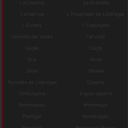
La Llacuna
La Granada
La Garriga
L´Hospitalet de Llobregat
L´Estany
L´Espunyola
l´Ametlla del Vallès
Cervelló
Sagàs
Lluçà
Orís
Olvan
Olost
Olivella
Torrelles de Llobregat
Copons
Collsuspina
Esparreguera
Montmaneu
Montmajor
Montgat
Montesquiu
Montclar
Montcada i Reixac