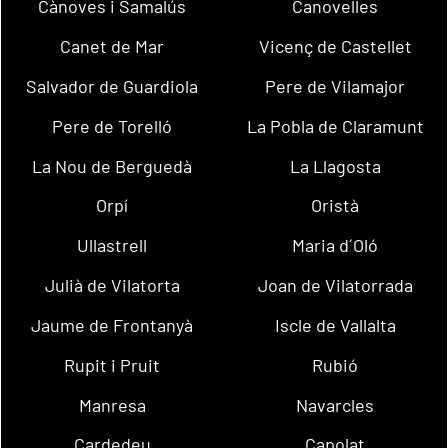
Cànoves i Samalús
Canovelles
Canet de Mar
Vicenç de Castellet
Salvador de Guardiola
Pere de Vilamajor
Pere de Torelló
La Pobla de Claramunt
La Nou de Berguedà
La Llagosta
Orpí
Oristà
Ullastrell
Maria d´Oló
Julià de Vilatorta
Joan de Vilatorrada
Jaume de Frontanyà
Iscle de Vallalta
Rupit i Pruit
Rubió
Manresa
Navarcles
Cardedeu
Capolat