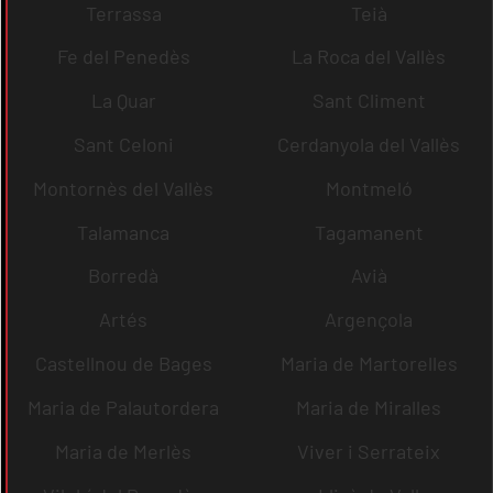
Terrassa
Teià
Fe del Penedès
La Roca del Vallès
La Quar
Sant Climent
Sant Celoni
Cerdanyola del Vallès
Montornès del Vallès
Montmeló
Talamanca
Tagamanent
Borredà
Avià
Artés
Argençola
Castellnou de Bages
Maria de Martorelles
Maria de Palautordera
Maria de Miralles
Maria de Merlès
Viver i Serrateix