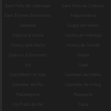
Sant Feliu de Llobregat
Sant Feliu de Codines
Sant Esteve Sesrovires
Palautordera
Sabadell
Cugat del Vallès
Sadurní d´Anoia
Cecília de Voltregà
Vicenç dels Horts
Vicenç de Torelló
Sadurní d´Osormort
Vilada
Vic
Calaf
Castellbell i el Vilar
Castellar del Vallès
Castellar del Riu
Castellar de n´Hug
Matadepera
Masquefa
Els Prats de Rei
Tiana