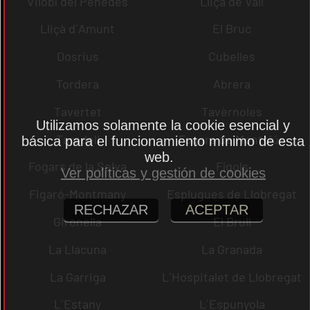
Vilobí del Penedès
Lliçà de Vall
Lliçà d´Amunt
El Bruc
Dosrius
Cubelles
Tordera
Abrera
Tavertet
Tavèrnoles
Utilizamos solamente la cookie esencial y
Taradell
Fogars de Montclús
básica para el funcionamiento mínimo de esta
web.
Fogars de la Selva
Fígols
Ver políticas y gestión de cookies
Figaró-Montmany
Esplugues de Llobregat
RECHAZAR
ACEPTAR
Gironella
El Brull
La Llacuna
La Granada
La Garriga
L´Hospitalet de Llobregat
L´Estany
L´Espunyola