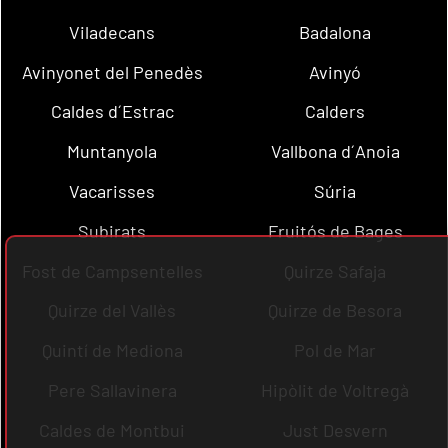
Viladecans
Badalona
Avinyonet del Penedès
Avinyó
Caldes d´Estrac
Calders
Muntanyola
Vallbona d´Anoia
Vacarisses
Súria
Subirats
Fruitós de Bages
Fost de Campsentelles
Quirze Safaja
Quirze del Vallès
Quirze de Besora
Quintí de Mediona
Pol de Mar
Pere Sallavinera
Hipòlit de Voltregà
Caldes de Montbui
Just Desvern