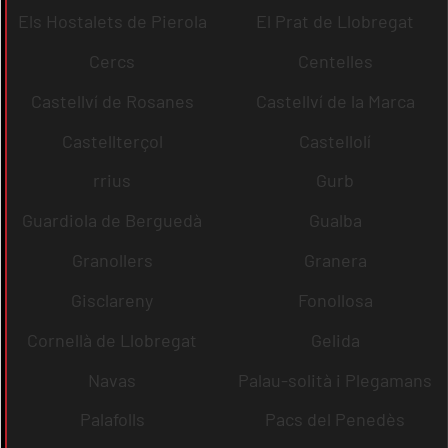
Els Hostalets de Pierola
El Prat de Llobregat
Cercs
Centelles
Castellví de Rosanes
Castellví de la Marca
Castellterçol
Castellolí
rrius
Gurb
Guardiola de Berguedà
Gualba
Granollers
Granera
Gisclareny
Fonollosa
Cornellà de Llobregat
Gelida
Navas
Palau-solità i Plegamans
Palafolls
Pacs del Penedès