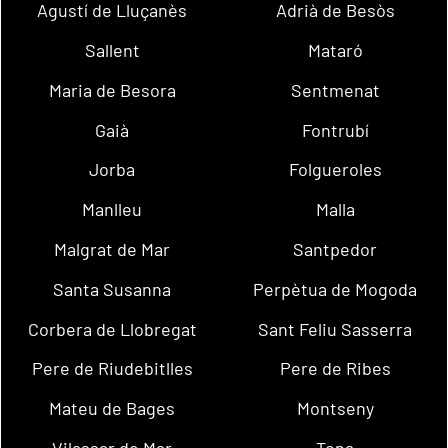
Agustí de Lluçanès
Adrià de Besòs
Sallent
Mataró
Maria de Besora
Sentmenat
Gaià
Fontrubí
Jorba
Folgueroles
Manlleu
Malla
Malgrat de Mar
Santpedor
Santa Susanna
Perpètua de Mogoda
Corbera de Llobregat
Sant Feliu Sasserra
Pere de Riudebitlles
Pere de Ribes
Mateu de Bages
Montseny