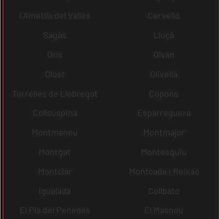
l´Ametlla del Vallès
Cervelló
Sagàs
Lluçà
Orís
Olvan
Olost
Olivella
Torrelles de Llobregat
Copons
Collsuspina
Esparreguera
Montmaneu
Montmajor
Montgat
Montesquiu
Montclar
Montcada i Reixac
Igualada
Collbató
El Pla del Penedès
El Masnou