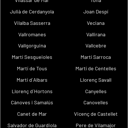
Vilassar de Mar
Tona
Julià de Cerdanyola
Joan Despí
Vilalba Sasserra
Veciana
Vallromanes
Vallirana
Vallgorguina
Vallcebre
Martí Sesgueioles
Martí Sarroca
Martí de Tous
Martí de Centelles
Martí d´Albars
Llorenç Savall
Llorenç d´Hortons
Canyelles
Cànoves i Samalús
Canovelles
Canet de Mar
Vicenç de Castellet
Salvador de Guardiola
Pere de Vilamajor