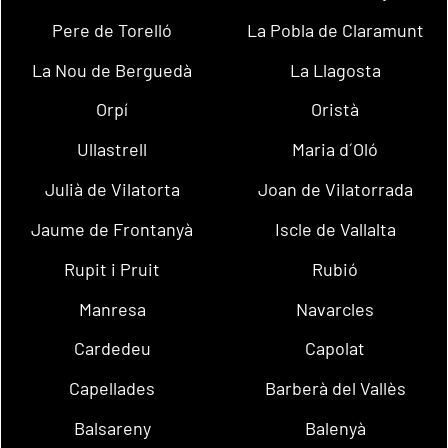
Pere de Torelló
La Pobla de Claramunt
La Nou de Berguedà
La Llagosta
Orpí
Oristà
Ullastrell
Maria d´Oló
Julià de Vilatorta
Joan de Vilatorrada
Jaume de Frontanyà
Iscle de Vallalta
Rupit i Pruit
Rubió
Manresa
Navarcles
Cardedeu
Capolat
Capellades
Barberà del Vallès
Balsareny
Balenyà