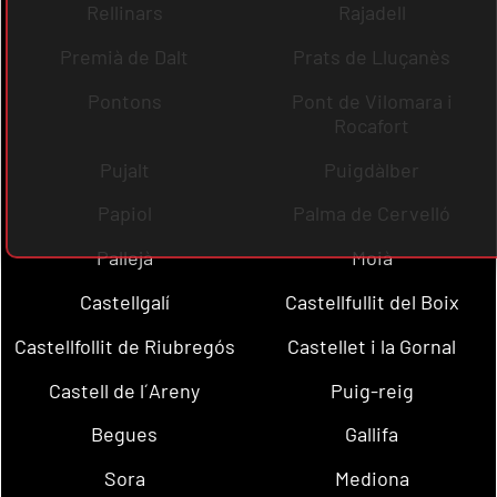
Rellinars
Rajadell
Premià de Dalt
Prats de Lluçanès
Pontons
Pont de Vilomara i
Rocafort
Pujalt
Puigdàlber
Papiol
Palma de Cervelló
Pallejà
Moià
Castellgalí
Castellfullit del Boix
Castellfollit de Riubregós
Castellet i la Gornal
Castell de l´Areny
Puig-reig
Begues
Gallifa
Sora
Mediona