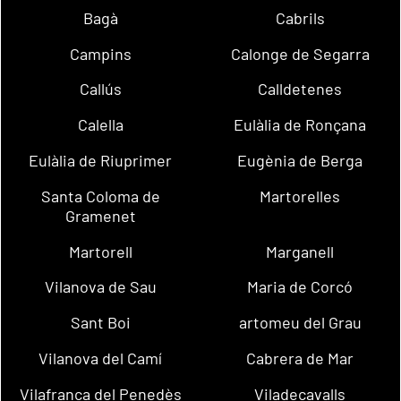
Bagà
Cabrils
Campins
Calonge de Segarra
Callús
Calldetenes
Calella
Eulàlia de Ronçana
Eulàlia de Riuprimer
Eugènia de Berga
Santa Coloma de
Martorelles
Gramenet
Martorell
Marganell
Vilanova de Sau
Maria de Corcó
Sant Boi
artomeu del Grau
Vilanova del Camí
Cabrera de Mar
Vilafranca del Penedès
Viladecavalls