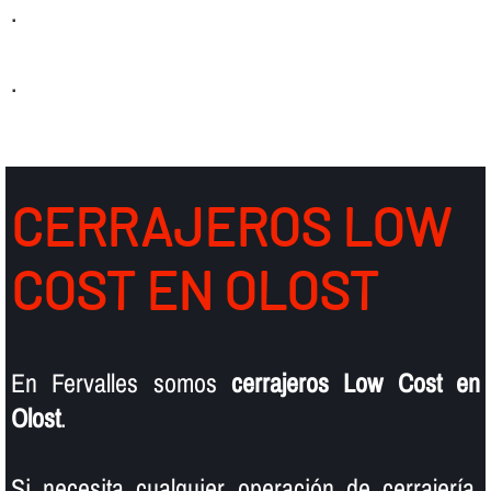
.
.
CERRAJEROS LOW
COST EN OLOST
En Fervalles somos
cerrajeros Low Cost en
Olost
.
Si necesita cualquier operación de cerrajerí­a,