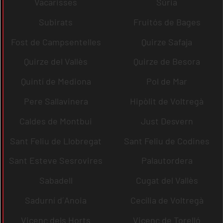
Vacarisses
Súria
Subirats
Fruitós de Bages
Fost de Campsentelles
Quirze Safaja
Quirze del Vallès
Quirze de Besora
Quintí de Mediona
Pol de Mar
Pere Sallavinera
Hipòlit de Voltregà
Caldes de Montbui
Just Desvern
Sant Feliu de Llobregat
Sant Feliu de Codines
Sant Esteve Sesrovires
Palautordera
Sabadell
Cugat del Vallès
Sadurní d´Anoia
Cecília de Voltregà
Vicenç dels Horts
Vicenç de Torelló