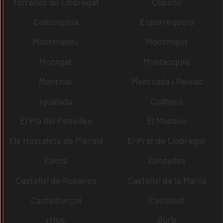
Torrelles de Llobregat
Copons
Collsuspina
Esparreguera
Montmaneu
Montmajor
Montgat
Montesquiu
Montclar
Montcada i Reixac
Igualada
Collbató
El Pla del Penedès
El Masnou
Els Hostalets de Pierola
El Prat de Llobregat
Cercs
Centelles
Castellví de Rosanes
Castellví de la Marca
Castellterçol
Castellolí
rrius
Gurb