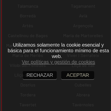
Talamanca
Tagamanent
Borredà
Avià
Artés
Argençola
Castellnou de Bages
Maria de Martorelles
Utilizamos solamente la cookie esencial y
Maria de Palautordera
Maria de Miralles
básica para el funcionamiento mínimo de esta
Maria de Merlès
Viver i Serrateix
web.
Ver políticas y gestión de cookies
Vilobí del Penedès
Lliçà de Vall
Lliçà d´Amunt
El Bruc
RECHAZAR
ACEPTAR
Dosrius
Cubelles
Tordera
Abrera
Tavertet
Tavèrnoles