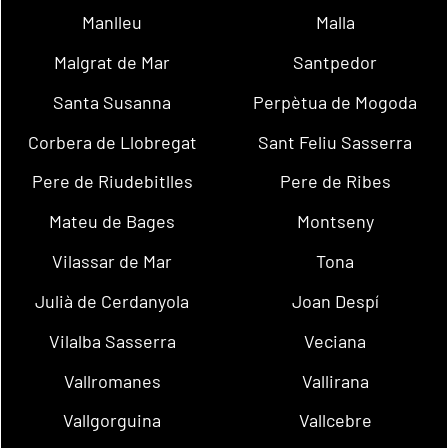
Manlleu
Malla
Malgrat de Mar
Santpedor
Santa Susanna
Perpètua de Mogoda
Corbera de Llobregat
Sant Feliu Sasserra
Pere de Riudebitlles
Pere de Ribes
Mateu de Bages
Montseny
Vilassar de Mar
Tona
Julià de Cerdanyola
Joan Despí
Vilalba Sasserra
Veciana
Vallromanes
Vallirana
Vallgorguina
Vallcebre