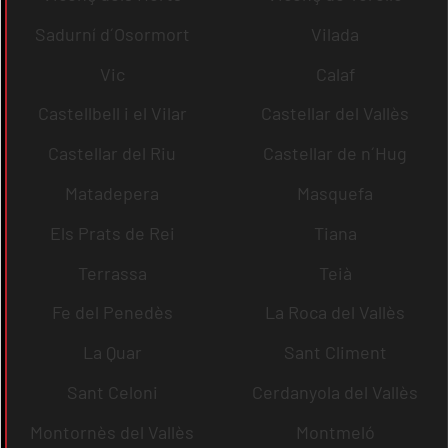
Sadurní d´Osormort
Vilada
Vic
Calaf
Castellbell i el Vilar
Castellar del Vallès
Castellar del Riu
Castellar de n´Hug
Matadepera
Masquefa
Els Prats de Rei
Tiana
Terrassa
Teià
Fe del Penedès
La Roca del Vallès
La Quar
Sant Climent
Sant Celoni
Cerdanyola del Vallès
Montornès del Vallès
Montmeló