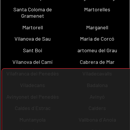
Santa Coloma de
Martorelles
Gramenet
Martorell
Marganell
Vilanova de Sau
Maria de Corcó
Sant Boi
artomeu del Grau
Vilanova del Camí
Cabrera de Mar
Vilafranca del Penedès
Viladecavalls
Viladecans
Badalona
Avinyonet del Penedès
Avinyó
Caldes d´Estrac
Calders
Muntanyola
Vallbona d´Anoia