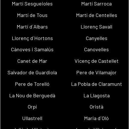
Martí Sesgueioles
Martí Sarroca
Martí de Tous
Martí de Centelles
Martí d´Albars
Llorenç Savall
Llorenç d´Hortons
Canyelles
Cànoves i Samalús
Canovelles
Canet de Mar
Vicenç de Castellet
Salvador de Guardiola
Pere de Vilamajor
Pere de Torelló
La Pobla de Claramunt
La Nou de Berguedà
La Llagosta
Orpí
Oristà
Ullastrell
Maria d´Oló