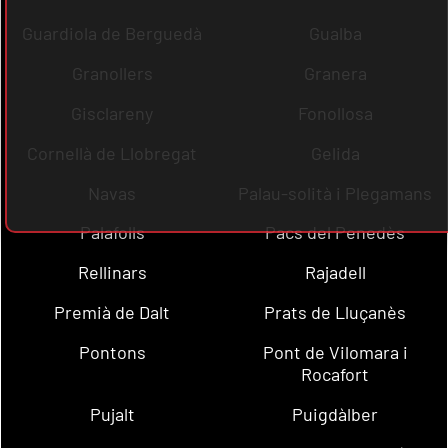
Guardiola de Berguedà
Gualba
Granollers
Granera
Gisclareny
Fonollosa
Cornellà de Llobregat
Gelida
Navas
Palau-solità i Plegamans
Palafolls
Pacs del Penedès
Rellinars
Rajadell
Premià de Dalt
Prats de Lluçanès
Pontons
Pont de Vilomara i
Rocafort
Pujalt
Puigdàlber