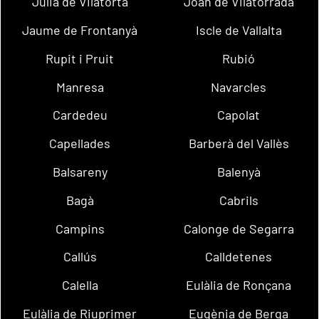
Julià de Vilatorta
Joan de Vilatorrada
Jaume de Frontanyà
Iscle de Vallalta
Rupit i Pruit
Rubió
Manresa
Navarcles
Cardedeu
Capolat
Capellades
Barberà del Vallès
Balsareny
Balenyà
Bagà
Cabrils
Campins
Calonge de Segarra
Callús
Calldetenes
Calella
Eulàlia de Ronçana
Eulàlia de Riuprimer
Eugènia de Berga