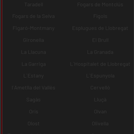
Taradell
Fogars de Montclús
Fogars de la Selva
Fígols
Figaró-Montmany
Esplugues de Llobregat
Gironella
El Brull
La Llacuna
La Granada
La Garriga
L´Hospitalet de Llobregat
L´Estany
L´Espunyola
l´Ametlla del Vallès
Cervelló
Sagàs
Lluçà
Orís
Olvan
Olost
Olivella