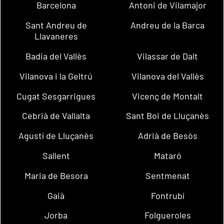
Barcelona
Antoni de Vilamajor
Sant Andreu de
Andreu de la Barca
Llavaneres
Badia del Vallès
Vilassar de Dalt
Vilanova i la Geltrú
Vilanova del Vallès
Cugat Sesgarrigues
Vicenç de Montalt
Cebrià de Vallalta
Sant Boi de Lluçanès
Agustí de Lluçanès
Adrià de Besòs
Sallent
Mataró
Maria de Besora
Sentmenat
Gaià
Fontrubí
Jorba
Folgueroles