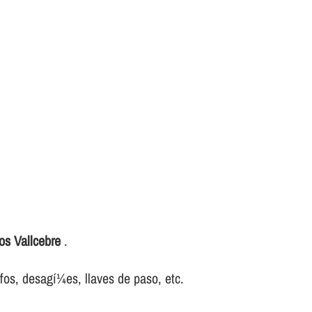
os Vallcebre
.
ifos, desagí¼es, llaves de paso, etc.