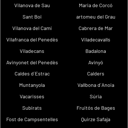
Vilanova de Sau
Maria de Corcó
Sant Boi
artomeu del Grau
Vilanova del Camí
Cabrera de Mar
Vilafranca del Penedès
Viladecavalls
Viladecans
Badalona
Avinyonet del Penedès
Avinyó
Caldes d´Estrac
Calders
Muntanyola
Vallbona d´Anoia
Vacarisses
Súria
Subirats
Fruitós de Bages
Fost de Campsentelles
Quirze Safaja