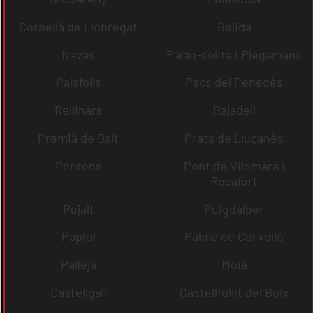
Cornellà de Llobregat
Gelida
Navas
Palau-solità i Plegamans
Palafolls
Pacs del Penedès
Rellinars
Rajadell
Premià de Dalt
Prats de Lluçanès
Pontons
Pont de Vilomara i
Rocafort
Pujalt
Puigdàlber
Papiol
Palma de Cervelló
Pallejà
Moià
Castellgalí
Castellfullit del Boix