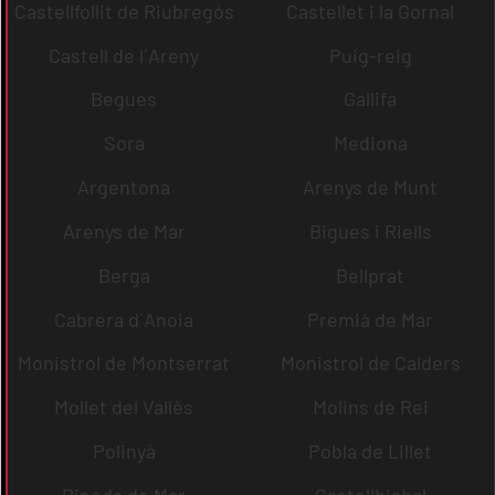
Castellfollit de Riubregós
Castellet i la Gornal
Castell de l´Areny
Puig-reig
Begues
Gallifa
Sora
Mediona
Argentona
Arenys de Munt
Arenys de Mar
Bigues i Riells
Berga
Bellprat
Cabrera d´Anoia
Premià de Mar
Monistrol de Montserrat
Monistrol de Calders
Mollet del Vallès
Molins de Rei
Polinyà
Pobla de Lillet
Pineda de Mar
Castellbisbal