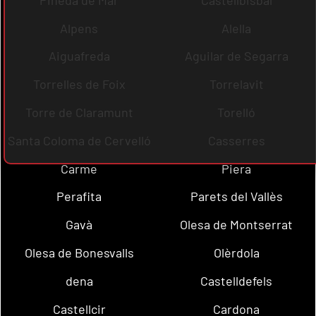
Alpens
Alella
Aiguafreda
Aguilar de Segarra
Torrelles de Foix
Torrelavit
Torre de Claramunt
Torelló
Santa Coloma de Cervelló
Casserres
Carme
Piera
Perafita
Parets del Vallès
Gavà
Olesa de Montserrat
Olesa de Bonesvalls
Olèrdola
dena
Castelldefels
Castellcir
Cardona