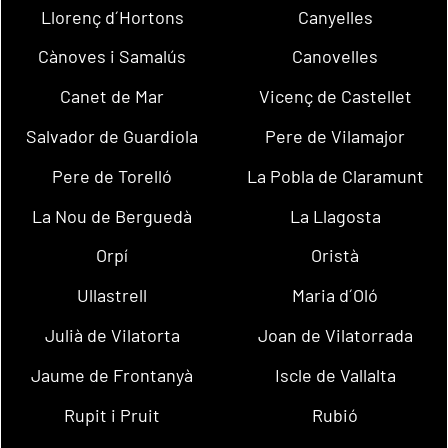
Llorenç d´Hortons
Canyelles
Cànoves i Samalús
Canovelles
Canet de Mar
Vicenç de Castellet
Salvador de Guardiola
Pere de Vilamajor
Pere de Torelló
La Pobla de Claramunt
La Nou de Berguedà
La Llagosta
Orpí
Oristà
Ullastrell
Maria d´Oló
Julià de Vilatorta
Joan de Vilatorrada
Jaume de Frontanyà
Iscle de Vallalta
Rupit i Pruit
Rubió