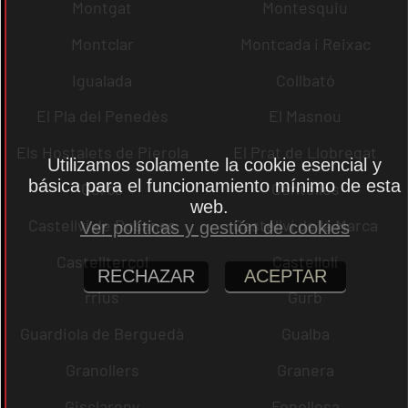
Montgat
Montesquiu
Montclar
Montcada i Reixac
Igualada
Collbató
El Pla del Penedès
El Masnou
Els Hostalets de Pierola
El Prat de Llobregat
Utilizamos solamente la cookie esencial y
básica para el funcionamiento mínimo de esta
Cercs
Centelles
web.
Castellví de Rosanes
Castellví de la Marca
Ver políticas y gestión de cookies
Castellterçol
Castellolí
RECHAZAR
ACEPTAR
rrius
Gurb
Guardiola de Berguedà
Gualba
Granollers
Granera
Gisclareny
Fonollosa