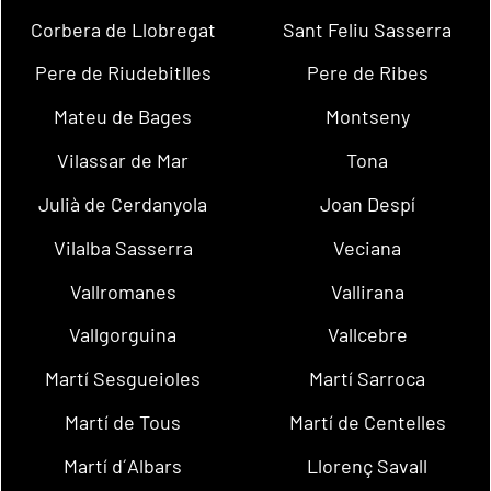
Corbera de Llobregat
Sant Feliu Sasserra
Pere de Riudebitlles
Pere de Ribes
Mateu de Bages
Montseny
Vilassar de Mar
Tona
Julià de Cerdanyola
Joan Despí
Vilalba Sasserra
Veciana
Vallromanes
Vallirana
Vallgorguina
Vallcebre
Martí Sesgueioles
Martí Sarroca
Martí de Tous
Martí de Centelles
Martí d´Albars
Llorenç Savall