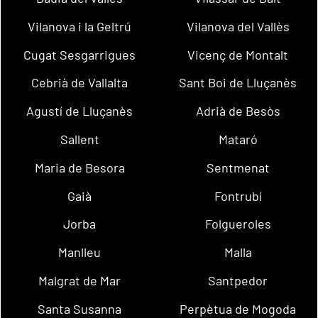
Vilanova i la Geltrú
Vilanova del Vallès
Cugat Sesgarrigues
Vicenç de Montalt
Cebrià de Vallalta
Sant Boi de Lluçanès
Agustí de Lluçanès
Adrià de Besòs
Sallent
Mataró
Maria de Besora
Sentmenat
Gaià
Fontrubí
Jorba
Folgueroles
Manlleu
Malla
Malgrat de Mar
Santpedor
Santa Susanna
Perpètua de Mogoda