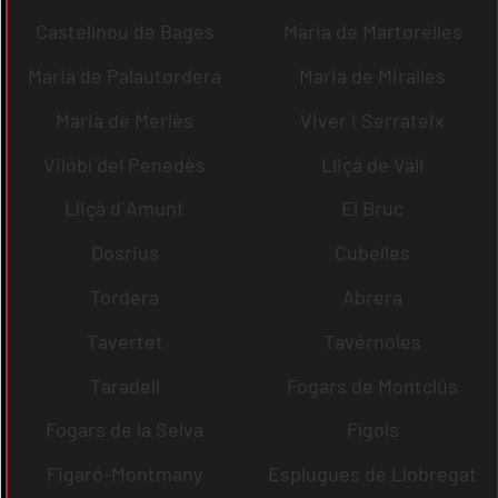
Castellnou de Bages
Maria de Martorelles
Maria de Palautordera
Maria de Miralles
Maria de Merlès
Viver i Serrateix
Vilobí del Penedès
Lliçà de Vall
Lliçà d´Amunt
El Bruc
Dosrius
Cubelles
Tordera
Abrera
Tavertet
Tavèrnoles
Taradell
Fogars de Montclús
Fogars de la Selva
Fígols
Figaró-Montmany
Esplugues de Llobregat