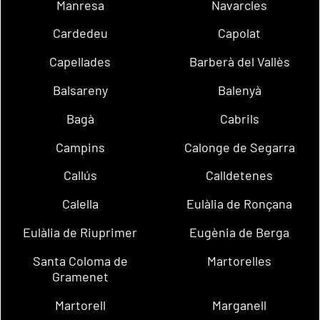
Manresa
Navarcles
Cardedeu
Capolat
Capellades
Barberà del Vallès
Balsareny
Balenyà
Bagà
Cabrils
Campins
Calonge de Segarra
Callús
Calldetenes
Calella
Eulàlia de Ronçana
Eulàlia de Riuprimer
Eugènia de Berga
Santa Coloma de
Martorelles
Gramenet
Martorell
Marganell