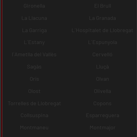
Gironella
El Brull
La Llacuna
La Granada
La Garriga
L´Hospitalet de Llobregat
L´Estany
L´Espunyola
l´Ametlla del Vallès
Cervelló
Sagàs
Lluçà
Orís
Olvan
Olost
Olivella
Torrelles de Llobregat
Copons
Collsuspina
Esparreguera
Montmaneu
Montmajor