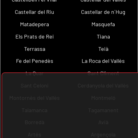
Castellar del Riu
Castellar de n´Hug
Matadepera
Masquefa
Els Prats de Rei
Tiana
Terrassa
Teià
Fe del Penedès
La Roca del Vallès
La Quar
Sant Climent
Sant Celoni
Cerdanyola del Vallès
Montornès del Vallès
Montmeló
Talamanca
Tagamanent
Borredà
Avià
Artés
Argençola