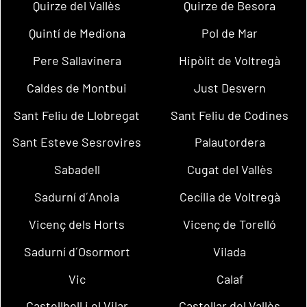
Quirze del Vallès
Quirze de Besora
Quintí de Mediona
Pol de Mar
Pere Sallavinera
Hipòlit de Voltregà
Caldes de Montbui
Just Desvern
Sant Feliu de Llobregat
Sant Feliu de Codines
Sant Esteve Sesrovires
Palautordera
Sabadell
Cugat del Vallès
Sadurní d´Anoia
Cecília de Voltregà
Vicenç dels Horts
Vicenç de Torelló
Sadurní d´Osormort
Vilada
Vic
Calaf
Castellbell i el Vilar
Castellar del Vallès